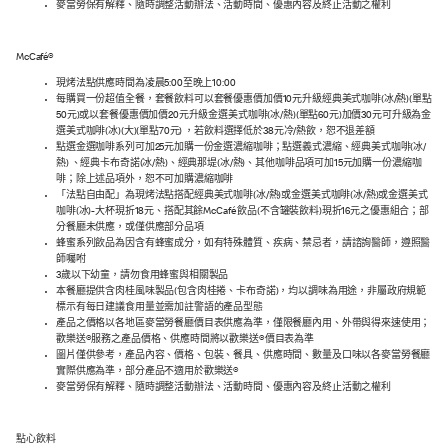
麥當勞保有解釋、隨時調整活動辦法、活動時間、優惠內容及終止活動之權利
McCafé®
現烤法點供應時間為凌晨5:00至晚上10:00
每購買一份超值全餐，套餐飲料可以套餐優惠價加價10元升級經典美式咖啡(冰/熱)(單點
50元)或以套餐優惠價加價20元升級金選美式咖啡(冰/熱)(單點60元)加價30元可升級為金
選美式咖啡(冰)(大)(單點70元) ，若飲料選擇低於38元冷/熱飲，恕不退差額
點選金選咖啡系列可加25元加購一份金選濃縮咖啡；點選義式濃縮、經典美式咖啡(冰/
熱) 、經典卡布奇諾(冰/熱)、經典那堤(冰/熱)、其他咖啡品項可加15元加購一份濃縮咖
啡；除上述品項外，恕不可加購濃縮咖啡
「法點自由配」為現烤法點搭配經典美式咖啡(冰/熱)或金選美式咖啡(冰/熱)或金選美式
咖啡(冰)-大杯現折18元、搭配其餘McCafé 飲品(不含罐裝飲料)現折16元之優惠組合；部
分餐廳未供應，或僅供應部分品項
蜂蜜系列飲品為因含有蜂蜜成分，如有特殊體質、疾病、禁忌者，請諮詢醫師，遵照醫
師囑咐
3歲以下幼童，請勿食用蜂蜜與相關製品
本餐廳提供含肉桂風味製品(包含肉桂捲、卡布奇諾)，均以調味為用途，非屬政府規範
標示有每日建議食用量並需加註警語的產品型態
產品之價格以各地區麥當勞餐廳價目表供應為準，僅限餐廳內用、外帶與得來速使用；
歡樂送®服務之產品價格、供應時間將以歡樂送®價目表為準
圖片僅供參考，產品內容、價格、包裝、餐具、供應時間、數量及口味以各麥當勞餐廳
實際供應為準，部分產品不適用於歡樂送®
麥當勞保有解釋、隨時調整活動辦法、活動時間、優惠內容及終止活動之權利
點心飲料