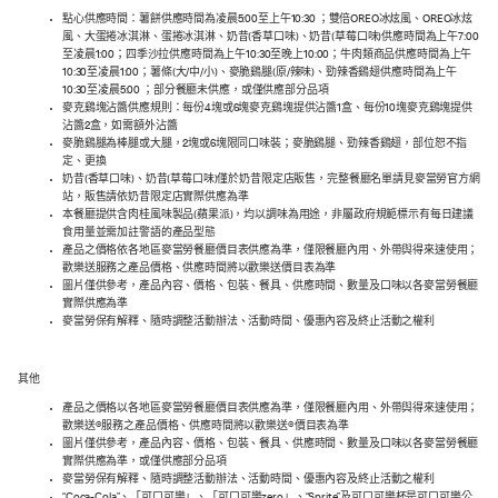
點心供應時間：薯餅供應時間為凌晨5:00至上午10:30 ；雙倍OREO冰炫風、OREO冰炫
風、大蛋捲冰淇淋、蛋捲冰淇淋、奶昔(香草口味)、奶昔(草莓口味)供應時間為上午7:00
至凌晨1:00；四季沙拉供應時間為上午10:30至晚上10:00；牛肉類商品供應時間為上午
10:30至凌晨1:00；薯條(大/中/小)、麥脆鷄腿(原/辣味)、勁辣香鷄翅供應時間為上午
10:30至凌晨5:00 ；部分餐廳未供應，或僅供應部分品項
麥克鷄塊沾醬供應規則：每份4塊或6塊麥克鷄塊提供沾醬1盒、每份10塊麥克鷄塊提供
沾醬2盒，如需額外沾醬
麥脆鷄腿為棒腿或大腿，2塊或6塊限同口味裝；麥脆鷄腿、勁辣香鷄翅，部位恕不指
定、更換
奶昔(香草口味)、奶昔(草莓口味)僅於奶昔限定店販售，完整餐廳名單請見麥當勞官方網
站，販售請依奶昔限定店實際供應為準
本餐廳提供含肉桂風味製品(蘋果派)，均以調味為用途，非屬政府規範標示有每日建議
食用量並需加註警語的產品型態
產品之價格依各地區麥當勞餐廳價目表供應為準，僅限餐廳內用、外帶與得來速使用；
歡樂送服務之產品價格、供應時間將以歡樂送價目表為準
圖片僅供參考，產品內容、價格、包裝、餐具、供應時間、數量及口味以各麥當勞餐廳
實際供應為準
麥當勞保有解釋、隨時調整活動辦法、活動時間、優惠內容及終止活動之權利
其他
產品之價格以各地區麥當勞餐廳價目表供應為準，僅限餐廳內用、外帶與得來速使用；
歡樂送®服務之產品價格、供應時間將以歡樂送®價目表為準
圖片僅供參考，產品內容、價格、包裝、餐具、供應時間、數量及口味以各麥當勞餐廳
實際供應為準，或僅供應部分品項
麥當勞保有解釋、隨時調整活動辦法、活動時間、優惠內容及終止活動之權利