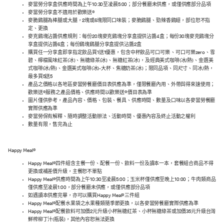
麥當勞分享盒供應時間為上午10:30至凌晨5:00；部分餐廳未供應，或僅供應部分品項
麥當勞分享盒不適用於歡樂送®
麥脆鷄腿為棒腿或大腿，2塊或6塊限同口味裝；麥脆鷄腿、勁辣香鷄翅，部位恕不指
定、更換
麥克鷄塊沾醬供應規則：每份20塊麥克鷄塊分享盒提供沾醬4盒；每份30塊麥克鷄塊分
享盒提供沾醬6盒；每份鷄塊鷄腿分享盒提供沾醬2盒
購買任一分享盒即享指定飲品買1送1優惠，包含中杯飲品可口可樂 、可口可樂zero、雪
碧、檸檬風味紅茶(冰)、無糖綠茶(冰)、無糖紅茶(冰)，及經典美式咖啡(冰/熱)、金選美
式咖啡(冰/熱)、金選美式咖啡(冰)-大杯、焦糖奶茶(冰)；限同品項、同尺寸、同冰/熱，
最多買5送5
產品之價格以各地區麥當勞餐廳價目表供應為準，僅限餐廳內用、外帶與得來速使用；
歡樂送®服務之產品價格、供應時間以歡樂送®價目表為準
圖片僅供參考，產品內容、價格、包裝、餐具、供應時間、數量及口味以各麥當勞餐廳
實際供應為準
麥當勞保有解釋、隨時調整活動辦法、活動時間、優惠內容及終止活動之權利
數量有限，售完為止
Happy Meal®
Happy Meal®四件組含主餐一份、配餐一份、飲料一份及讀本一本，套餐組合商品不得
更換或補差價升級，主餐恕不單點
Happy Meal®供應時間為上午10:30至凌晨5:00；玉米杯僅供應至晚上10:00；牛肉類商品
僅供應至凌晨1:00，部分餐廳未供應，或僅供應部分品項
如遇讀本供應完畢，亦可以購買Happy Meal®三件組
Happy Meal®配餐水果袋之水果種類隨季節更換，以各麥當勞餐廳實際供應為準
Happy Meal®配餐飲料可加價2元升級小杯無糖紅茶、小杯無糖綠茶或加價35元升級台灣
鮮榨柳丁汁(瓶裝)，其他內容恕無法更換