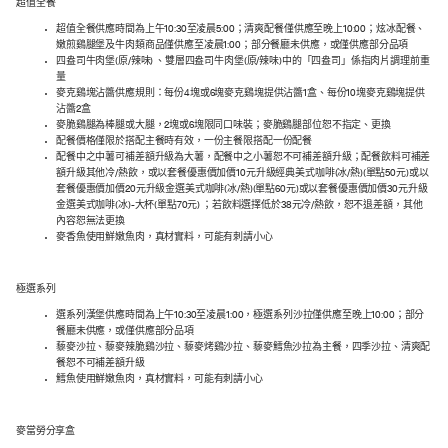
超值全餐
超值全餐供應時間為上午10:30至凌晨5:00；清爽配餐僅供應至晚上10:00；炫冰配餐、
嫩煎鷄腿堡及牛肉類商品僅供應至凌晨1:00；部分餐廳未供應，或僅供應部分品項
四盎司牛肉堡(原/辣味) 、雙層四盎司牛肉堡(原/辣味)中的「四盎司」係指肉片調理前重
量
麥克鷄塊沾醬供應規則：每份4塊或6塊麥克鷄塊提供沾醬1盒、每份10塊麥克鷄塊提供
沾醬2盒
麥脆鷄腿為棒腿或大腿，2塊或6塊限同口味裝；麥脆鷄腿部位恕不指定、更換
配餐價格僅限於搭配主餐時有效，一份主餐限搭配一份配餐
配餐中之中薯可補差額升級為大薯，配餐中之小薯恕不可補差額升級；配餐飲料可補差
額升級其他冷/熱飲，或以套餐優惠價加價10元升級經典美式咖啡(冰/熱)(單點50元)或以
套餐優惠價加價20元升級金選美式咖啡(冰/熱)(單點60元)或以套餐優惠價加價30元升級
金選美式咖啡(冰)-大杯(單點70元) ；若飲料選擇低於38元冷/熱飲，恕不退差額，其他
內容恕無法更換
麥香魚使用鮮嫩魚肉，真材實料，可能有刺請小心
極選系列
選系列漢堡供應時間為上午10:30至凌晨1:00，極選系列沙拉僅供應至晚上10:00；部分
餐廳未供應，或僅供應部分品項
藜麥沙拉、藜麥辣脆鷄沙拉、藜麥烤鷄沙拉、藜麥鱈魚沙拉為主餐，四季沙拉、清爽配
餐恕不可補差額升級
鱈魚使用鮮嫩魚肉，真材實料，可能有刺請小心
麥當勞分享盒