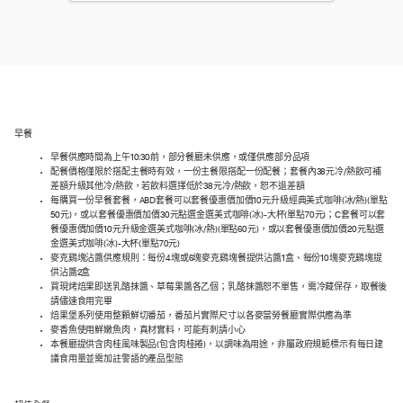
早餐
早餐供應時間為上午10:30前，部分餐廳未供應，或僅供應部分品項
配餐價格僅限於搭配主餐時有效，一份主餐限搭配一份配餐；套餐內38元冷/熱飲可補
差額升級其他冷/熱飲，若飲料選擇低於38元冷/熱飲，恕不退差額
每購買一份早餐套餐，ABD套餐可以套餐優惠價加價10元升級經典美式咖啡(冰/熱)(單點
50元)，或以套餐優惠價加價30元點選金選美式咖啡(冰)-大杯(單點70元)；C套餐可以套
餐優惠價加價10元升級金選美式咖啡(冰/熱)(單點60元)，或以套餐優惠價加價20元點選
金選美式咖啡(冰)-大杯(單點70元)
麥克鷄塊沾醬供應規則：每份4塊或6塊麥克鷄塊餐提供沾醬1盒、每份10塊麥克鷄塊提
供沾醬2盒
買現烤焙果即送乳酪抹醬、草莓果醬各乙個；乳酪抹醬恕不單售，需冷藏保存，取餐後
請儘速食用完畢
焙果堡系列使用整顆鮮切番茄，番茄片實際尺寸以各麥當勞餐廳實際供應為準
麥香魚使用鮮嫩魚肉，真材實料，可能有刺請小心
本餐廳提供含肉桂風味製品(包含肉桂捲)，以調味為用途，非屬政府規範標示有每日建
議食用量並需加註警語的產品型態