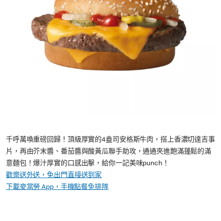
千呼萬喚重磅回歸！頂級厚實的4盎司安格斯牛肉，搭上香濃切達吉事
片，再由芥末醬、番茄醬與酸黃瓜聯手助攻，通通夾進飽滿蓬鬆的滿
意麵包！爆汁厚實的口感出擊，給你一記美味punch！​
歡樂送外送，免出門直接送到家
下載麥當勞 App，手機點餐免排隊