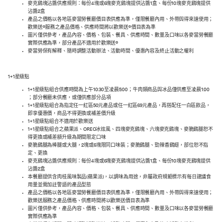
麥克鷄塊沾醬供應規則：每份4塊或6塊麥克鷄塊提供沾醬1盒、每份10塊麥克鷄塊提供
沾醬2盒
產品之價格以各地區麥當勞餐廳價目表供應為準，僅限餐廳內用、外帶與得來速使用；
歡樂送®服務之產品價格、供應時間將以歡樂送®價目表為準
圖片僅供參考，產品內容、價格、包裝、餐具、供應時間、數量及口味以各麥當勞餐廳
實際供應為準，部分產品不適用於歡樂送®
麥當勞保有解釋、隨時調整活動辦法、活動時間、優惠內容及終止活動之權利
1+1星級點
1+1星級點組合供應時間為上午10:30至凌晨5:00；牛肉類商品與冰品僅供應至凌晨1:00
；部分餐廳未供應，或僅供應部分品項
1+1星級點組合為指定任一紅區50元產品或任一紅區69元產品，再搭配任一白區飲品，
即享優惠價，商品不得更換或補差價升級
1+1星級點組合不適用於歡樂送
1+1星級點組合之蘋果派、OREO冰炫風、四塊麥克鷄塊、六塊麥克鷄塊、麥脆鷄腿恕不
得更換或補差額升級為期間限定口味
麥脆鷄腿為棒腿或大腿，2塊或6塊限同口味裝；麥脆鷄腿、勁辣香鷄翅，部位恕不指
定、更換
麥克鷄塊沾醬供應規則：每份4塊或6塊麥克鷄塊提供沾醬1盒、每份10塊麥克鷄塊提供
沾醬2盒
本餐廳提供含肉桂風味製品(蘋果派)，以調味為用途，非屬政府規範標示有每日建議食
用量並需加註警語的產品型態
產品之價格以各地區麥當勞餐廳價目表供應為準，僅限餐廳內用、外帶與得來速使用；
歡樂送服務之產品價格、供應時間將以歡樂送價目表為準
圖片僅供參考，產品內容、價格、包裝、餐具、供應時間、數量及口味以各麥當勞餐廳
實際供應為準