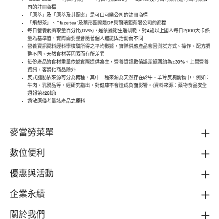
“Coca-Cola”、「可口可樂」、「可口可樂zero」、“Sprite”及可口可樂杯是可口可樂公
司的註冊商標
「原萃」及「原萃及其圖案」是可口可樂公司的註冊商標
「飛想茶」、 “ fuze tea ”及葉形圖案是DP貝爾瑞鉅有限公司的商標
每日營養素攝取量百分比(DV%)，是依據衛生署規範，對4歲以上國人每日2,000大卡熱
量為基準值，實際需要量會隨著個人體能與活動而不同
營養資訊資料經科學檢驗所得之平均數據，實際供應產品會因測試方式、操作、配方調
整不同、天然食材等因素而有所差異
每份產品的食材重量依據實際提供為主，營養資訊數值誤差範圍約為±30%。上開營養
資訊，客製化商品除外
反式脂肪依來源可分為兩種，其中一種來源為天然存在於牛、羊等反芻動物中，例如：
牛肉、乳製品等，經研究指出，對健康不會造成負面影響。(資料來源：藥物食品安全
週報第428期)
過敏原僅考量該產品之原料
麥當勞菜單
數位便利
優惠與活動
企業永續
關於我們