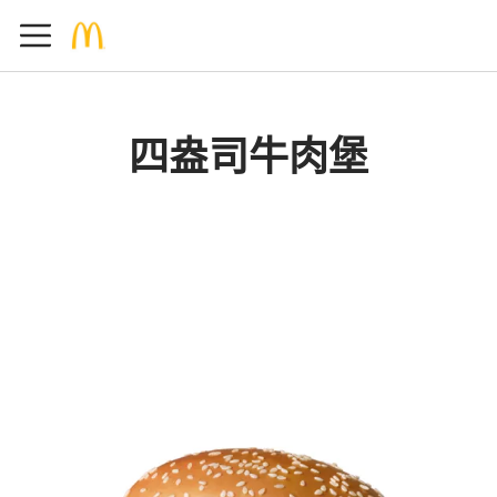
四盎司牛肉堡