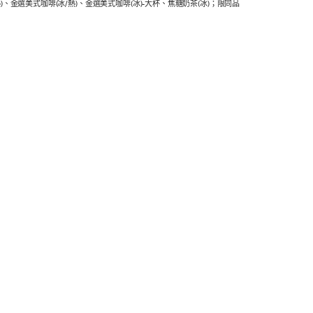
、金選美式咖啡(冰/熱)、金選美式咖啡(冰)-大杯、焦糖奶茶(冰)；限同品