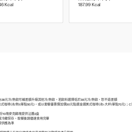
212.46 Kilocalorie
187.99 Kilocalor
46 Kcal
187.99 Kcal
8元冷/熱飲可補差額升級其他冷/熱飲，若飲料選擇低於38元冷/熱飲，恕不退差額
啡(冰/熱)(單點50元)，或以套餐優惠價加價30元點選金選美式咖啡(冰)-大杯(單點70元)；C
份10塊麥克鷄塊提供沾醬2盒
需冷藏保存，取餐後請儘速食用完畢
際供應為準