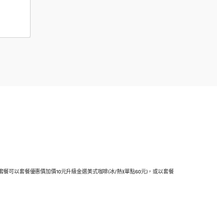
ie
套餐可以套餐優惠價加價10元升級金選美式咖啡(冰/熱)(單點60元)，或以套餐