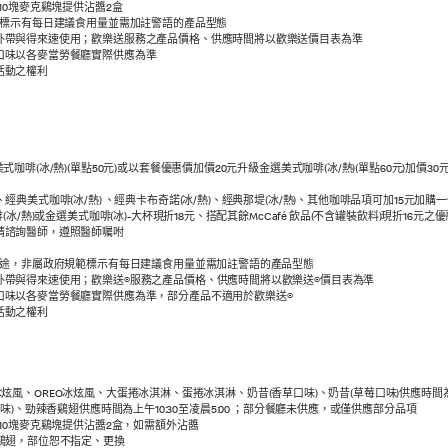
10塊麥克鷄塊提供沾醬2盒
範標示有每日建議食用量並需加註警語的產品型態
外帶與得來速使用；歡樂送服務之產品價格、供應時間將以歡樂送價目表為準
口味以各麥當勞餐廳實際供應為準
活動之權利
冰/熱)(單點50元)或以套餐優惠價加價20元升級金選美式咖啡(冰/熱)(單點60元)加價30元可
典美式咖啡(冰/熱) 、經典卡布奇諾(冰/熱)、經典那堤(冰/熱)、其他咖啡品項可加15元
冰/熱)或金選美式咖啡(冰)-大杯現折18元、搭配其餘McCafé 飲品(不含罐裝飲料)現折16
請諮詢醫師，遵照醫師囑咐
用途，非屬政府規範標示有每日建議食用量並需加註警語的產品型態
帶與得來速使用；歡樂送®服務之產品價格、供應時間將以歡樂送®價目表為準
口味以各麥當勞餐廳實際供應為準，部分產品不適用於歡樂送®
活動之權利
O冰炫風、OREO冰炫風、大蛋捲冰淇淋、蛋捲冰淇淋、奶昔(香草口味)、奶昔(草莓口味)供應時間為上午
原/辣味)、勁辣香鷄翅供應時間為上午10:30至凌晨5:00 ；部分餐廳未供應，或僅供應部分品項
10塊麥克鷄塊提供沾醬2盒，如需額外沾醬
鷄翅，部位恕不指定、更換