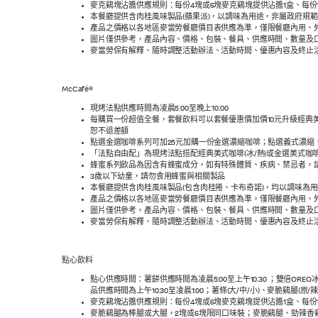
麥克鷄塊沾醬供應規則：每份4塊或6塊麥克鷄塊提供沾醬1盒、每份
本餐廳提供含肉桂風味製品(蘋果派)，以調味為用途，非屬政府規
產品之價格以各地區麥當勞餐廳價目表供應為準，僅限餐廳內用、
圖片僅供參考，產品內容、價格、包裝、餐具、供應時間、數量及
麥當勞保有解釋、隨時調整活動辦法、活動時間、優惠內容及終止
McCafé®
現烤法點供應時間為凌晨5:00至晚上10:00
每購買一份超值全餐，套餐飲料可以套餐優惠價加價10元升級經典美式咖啡(
恕不退差額
點選金選咖啡系列可加25元加購一份金選濃縮咖啡；點選義式濃縮、經
「法點自由配」為現烤法點搭配經典美式咖啡(冰/熱)或金選美式咖啡(
蜂蜜系列飲品為因含有蜂蜜成分，如有特殊體質、疾病、禁忌者，
3歲以下幼童，請勿食用蜂蜜與相關製品
本餐廳提供含肉桂風味製品(包含肉桂捲、卡布奇諾)，均以調味為
產品之價格以各地區麥當勞餐廳價目表供應為準，僅限餐廳內用、外
圖片僅供參考，產品內容、價格、包裝、餐具、供應時間、數量及
麥當勞保有解釋、隨時調整活動辦法、活動時間、優惠內容及終止
點心飲料
點心供應時間：薯餅供應時間為凌晨5:00至上午10:30 ；雙倍ORE
品供應時間為上午10:30至凌晨1:00；薯條(大/中/小)、麥脆鷄腿(
麥克鷄塊沾醬供應規則：每份4塊或6塊麥克鷄塊提供沾醬1盒、每份
麥脆鷄腿為棒腿或大腿，2塊或6塊限同口味裝；麥脆鷄腿、勁辣香