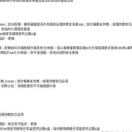
府規範標示有每日建議食用量並需加註警語的產品型態
上10:00；炫冰配餐、嫩煎鷄腿堡及牛肉類商品僅供應至凌晨1:00；部分餐廳未供應，或僅供應部
司」係指肉片調理前重量
10塊麥克鷄塊提供沾醬2盒
指定、更換
餐飲料可補差額升級其他冷/熱飲，或以套餐優惠價加價10元升級經典美式咖啡(冰/熱)(單點50
飲料選擇低於38元冷/熱飲，恕不退差額，其他內容恕無法更換
至晚上10:00；部分餐廳未供應，或僅供應部分品項
，四季沙拉、清爽配餐恕不可補差額升級
，或僅供應部分品項
鷄翅，部位恕不指定、更換
份30塊麥克鷄塊分享盒提供沾醬6盒；每份鷄塊鷄腿分享盒提供沾醬2盒