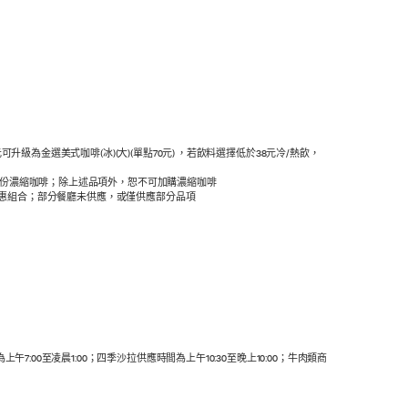
升級為金選美式咖啡(冰)(大)(單點70元) ，若飲料選擇低於38元冷/熱飲，
加購一份濃縮咖啡；除上述品項外，恕不可加購濃縮咖啡
元之優惠組合；部分餐廳未供應，或僅供應部分品項
7:00至凌晨1:00；四季沙拉供應時間為上午10:30至晚上10:00；牛肉類商