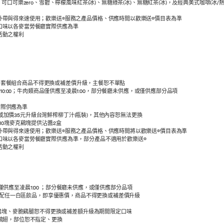
可樂zero、雪碧、檸檬風味紅茶(冰)、無糖綠茶(冰)、無糖紅茶(冰)，及經典美式咖啡(冰/熱)
帶與得來速使用；歡樂送®服務之產品價格、供應時間以歡樂送®價目表為準
口味以各麥當勞餐廳實際供應為準
活動之權利
一本，套餐組合商品不得更換或補差價升級，主餐恕不單點
至晚上10:00；牛肉類商品僅供應至凌晨1:00，部分餐廳未供應，或僅供應部分品項
實際供應為準
綠茶或加價35元升級台灣鮮榨柳丁汁(瓶裝)，其他內容恕無法更換
10塊麥克鷄塊提供沾醬2盒
帶與得來速使用；歡樂送®服務之產品價格、供應時間將以歡樂送®價目表為準
口味以各麥當勞餐廳實際供應為準，部分產品不適用於歡樂送®
活動之權利
品僅供應至凌晨1:00 ；部分餐廳未供應，或僅供應部分品項
再搭配任一白區飲品，即享優惠價，商品不得更換或補差價升級
克鷄塊、麥脆鷄腿恕不得更換或補差額升級為期間限定口味
鷄翅，部位恕不指定、更換