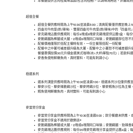
本餐廳提供含肉桂風味製品(包含肉桂捲)，以調味為用途，非屬政
超值全餐
超值全餐供應時間為上午10:30至凌晨5:00；清爽配餐僅供應至晚
四盎司牛肉堡(原/辣味) 、雙層四盎司牛肉堡(原/辣味)中的「四盎
麥克鷄塊沾醬供應規則：每份4塊或6塊麥克鷄塊提供沾醬1盒、每份
麥脆鷄腿為棒腿或大腿，2塊或6塊限同口味裝；麥脆鷄腿部位恕不
配餐價格僅限於搭配主餐時有效，一份主餐限搭配一份配餐
配餐中之中薯可補差額升級為大薯，配餐中之小薯恕不可補差額升級；配
餐優惠價加價30元升級金選美式咖啡(冰)-大杯(單點70元) ；若
麥香魚使用鮮嫩魚肉，真材實料，可能有刺請小心
極選系列
選系列漢堡供應時間為上午10:30至凌晨1:00，極選系列沙拉僅供應
藜麥沙拉、藜麥辣脆鷄沙拉、藜麥烤鷄沙拉、藜麥鱈魚沙拉為主餐
鱈魚使用鮮嫩魚肉，真材實料，可能有刺請小心
麥當勞分享盒
麥當勞分享盒供應時間為上午10:30至凌晨5:00；部分餐廳未供應
麥當勞分享盒不適用於歡樂送®
麥脆鷄腿為棒腿或大腿，2塊或6塊限同口味裝；麥脆鷄腿、勁辣香
麥克鷄塊沾醬供應規則：每份20塊麥克鷄塊分享盒提供沾醬4盒；每