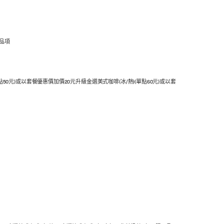
分品項
元)或以套餐優惠價加價20元升級金選美式咖啡(冰/熱)(單點60元)或以套