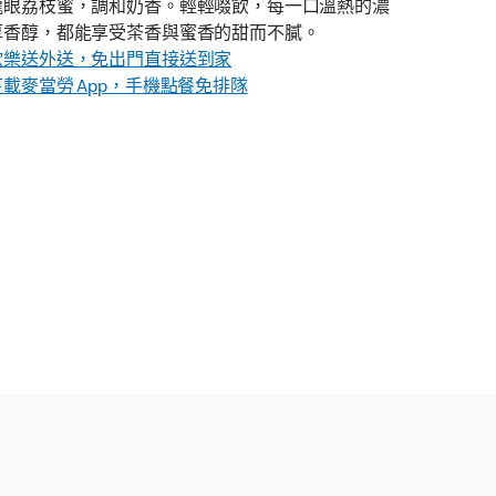
龍眼荔枝蜜，調和奶香。輕輕啜飲，每一口溫熱的濃
厚香醇，都能享受茶香與蜜香的甜而不膩。
歡樂送外送，免出門直接送到家
下載麥當勞 App，手機點餐免排隊