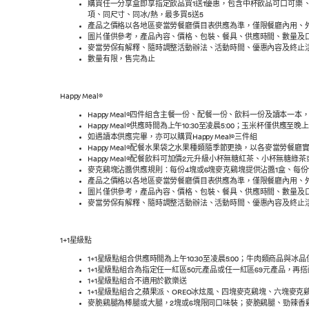
購買任一分享盒即享指定飲品買1送1優惠，包含中杯飲品可口可樂 、可口
項、同尺寸、同冰/熱，最多買5送5
產品之價格以各地區麥當勞餐廳價目表供應為準，僅限餐廳內用、外
圖片僅供參考，產品內容、價格、包裝、餐具、供應時間、數量及
麥當勞保有解釋、隨時調整活動辦法、活動時間、優惠內容及終止
數量有限，售完為止
Happy Meal®
Happy Meal®四件組含主餐一份、配餐一份、飲料一份及讀本
Happy Meal®供應時間為上午10:30至凌晨5:00；玉米杯僅供應
如遇讀本供應完畢，亦可以購買Happy Meal®三件組
Happy Meal®配餐水果袋之水果種類隨季節更換，以各麥當勞餐廳
Happy Meal®配餐飲料可加價2元升級小杯無糖紅茶、小杯無糖
麥克鷄塊沾醬供應規則：每份4塊或6塊麥克鷄塊提供沾醬1盒、每份
產品之價格以各地區麥當勞餐廳價目表供應為準，僅限餐廳內用、外
圖片僅供參考，產品內容、價格、包裝、餐具、供應時間、數量及
麥當勞保有解釋、隨時調整活動辦法、活動時間、優惠內容及終止
1+1星級點
1+1星級點組合供應時間為上午10:30至凌晨5:00；牛肉類商品與冰
1+1星級點組合為指定任一紅區50元產品或任一紅區69元產品，
1+1星級點組合不適用於歡樂送
1+1星級點組合之蘋果派、OREO冰炫風、四塊麥克鷄塊、六塊麥
麥脆鷄腿為棒腿或大腿，2塊或6塊限同口味裝；麥脆鷄腿、勁辣香