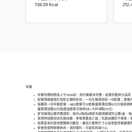
138.39 Kilocalorie
138.39 Kcal
212.
早餐
早餐供應時間為上午10:30前，部分餐廳未供應，或僅供應部分品項
配餐價格僅限於搭配主餐時有效，一份主餐限搭配一份配餐；套餐內3
每購買一份早餐套餐，ABD套餐可以套餐優惠價加價10元升級經典美式咖
優惠價加價20元點選金選美式咖啡(冰)-大杯(單點70元)
麥克鷄塊沾醬供應規則：每份4塊或6塊麥克鷄塊餐提供沾醬1盒、每
買現烤焙果即送乳酪抹醬、草莓果醬各乙個；乳酪抹醬恕不單售，
焙果堡系列使用整顆鮮切番茄，番茄片實際尺寸以各麥當勞餐廳實
麥香魚使用鮮嫩魚肉，真材實料，可能有刺請小心