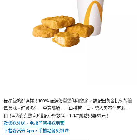
最星級的好選擇！100% 嚴選優質鷄胸和鷄腿，調配出黃金比例的簡
單美味。鮮嫩多汁、金黃酥脆，一口接著一口，讓人忍不住再來一
口！4塊麥克鷄塊®搭配小杯飲料，1+1星級點只要50元！
歡樂送外送，免出門直接送到家
下載麥當勞 App，手機點餐免排隊