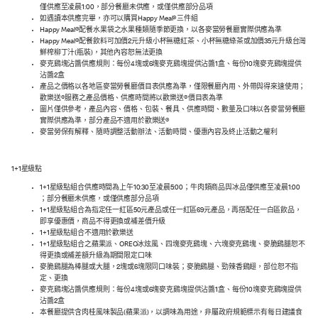
僅供應至凌晨1:00，部分餐廳未供應，或僅供應部分品項
如遇讀本供應完畢，亦可以購買Happy Meal®三件組
Happy Meal®配餐水果袋之水果種類隨季節更換，以各麥當勞餐廳實際供應為準
Happy Meal®配餐飲料可加價2元升級小杯無糖紅茶、小杯無糖綠茶或加價35元升級台灣
鮮榨柳丁汁(瓶裝)，其他內容恕無法更換
麥克鷄塊沾醬供應規則：每份4塊或6塊麥克鷄塊提供沾醬1盒、每份10塊麥克鷄塊提供
沾醬2盒
產品之價格以各地區麥當勞餐廳價目表供應為準，僅限餐廳內用、外帶與得來速使用；
歡樂送®服務之產品價格、供應時間將以歡樂送®價目表為準
圖片僅供參考，產品內容、價格、包裝、餐具、供應時間、數量及口味以各麥當勞餐廳
實際供應為準，部分產品不適用於歡樂送®
麥當勞保有解釋、隨時調整活動辦法、活動時間、優惠內容及終止活動之權利
1+1星級點
1+1星級點組合供應時間為上午10:30至凌晨5:00；牛肉類商品與冰品僅供應至凌晨1:00
；部分餐廳未供應，或僅供應部分品項
1+1星級點組合為指定任一紅區50元產品或任一紅區69元產品，再搭配任一白區飲品，
即享優惠價，商品不得更換或補差價升級
1+1星級點組合不適用於歡樂送
1+1星級點組合之蘋果派、OREO冰炫風、四塊麥克鷄塊、六塊麥克鷄塊、麥脆鷄腿恕不
得更換或補差額升級為期間限定口味
麥脆鷄腿為棒腿或大腿，2塊或6塊限同口味裝；麥脆鷄腿、勁辣香鷄翅，部位恕不指
定、更換
麥克鷄塊沾醬供應規則：每份4塊或6塊麥克鷄塊提供沾醬1盒、每份10塊麥克鷄塊提供
沾醬2盒
本餐廳提供含肉桂風味製品(蘋果派)，以調味為用途，非屬政府規範標示有每日建議食