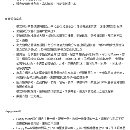
鱈魚使用鮮嫩魚肉，真材實料，可能有刺請小心
麥當勞分享盒
麥當勞分享盒供應時間為上午10:30至凌晨5:00；部分餐廳未供應，或僅供應部分品項
麥當勞分享盒不適用於歡樂送®
麥脆鷄腿為棒腿或大腿，2塊或6塊限同口味裝；麥脆鷄腿、勁辣香鷄翅，部位恕不指
定、更換
麥克鷄塊沾醬供應規則：每份20塊麥克鷄塊分享盒提供沾醬4盒；每份30塊麥克鷄塊分
享盒提供沾醬6盒；每份鷄塊鷄腿分享盒提供沾醬2盒
購買任一分享盒即享指定飲品買1送1優惠，包含中杯飲品可口可樂 、可口可樂zero、雪
碧、檸檬風味紅茶(冰)、無糖綠茶(冰)、無糖紅茶(冰)，及經典美式咖啡(冰/熱)、金選美
式咖啡(冰/熱)、金選美式咖啡(冰)-大杯、焦糖奶茶(冰)；限同品項、同尺寸、同冰/熱，
最多買5送5
產品之價格以各地區麥當勞餐廳價目表供應為準，僅限餐廳內用、外帶與得來速使用；
歡樂送®服務之產品價格、供應時間以歡樂送®價目表為準
圖片僅供參考，產品內容、價格、包裝、餐具、供應時間、數量及口味以各麥當勞餐廳
實際供應為準
麥當勞保有解釋、隨時調整活動辦法、活動時間、優惠內容及終止活動之權利
數量有限，售完為止
Happy Meal®
Happy Meal®四件組含主餐一份、配餐一份、飲料一份及讀本一本，套餐組合商品不得
更換或補差價升級，主餐恕不單點
Happy Meal®供應時間為上午10:30至凌晨5:00；玉米杯僅供應至晚上10:00；牛肉類商品