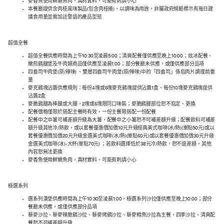
麥香魚使用鮮嫩魚肉，真材實料，可能有刺請小心
本餐廳提供含肉桂風味製品(包含肉桂捲)，以調味為用途，非屬政府規範標示有每日建
議食用量並需加註警語的產品型態
超值全餐
超值全餐供應時間為上午10:30至凌晨5:00；清爽配餐僅供應至晚上10:00；炫冰配餐、
嫩煎鷄腿堡及牛肉類商品僅供應至凌晨1:00；部分餐廳未供應，或僅供應部分品項
四盎司牛肉堡(原/辣味) 、雙層四盎司牛肉堡(原/辣味)中的「四盎司」係指肉片調理前重
量
麥克鷄塊沾醬供應規則：每份4塊或6塊麥克鷄塊提供沾醬1盒、每份10塊麥克鷄塊提供
沾醬2盒
麥脆鷄腿為棒腿或大腿，2塊或6塊限同口味裝；麥脆鷄腿部位恕不指定、更換
配餐價格僅限於搭配主餐時有效，一份主餐限搭配一份配餐
配餐中之中薯可補差額升級為大薯，配餐中之小薯恕不可補差額升級；配餐飲料可補差
額升級其他冷/熱飲，或以套餐優惠價加價10元升級經典美式咖啡(冰/熱)(單點50元)或以
套餐優惠價加價20元升級金選美式咖啡(冰/熱)(單點60元)或以套餐優惠價加價30元升級
金選美式咖啡(冰)-大杯(單點70元) ；若飲料選擇低於38元冷/熱飲，恕不退差額，其他
內容恕無法更換
麥香魚使用鮮嫩魚肉，真材實料，可能有刺請小心
極選系列
選系列漢堡供應時間為上午10:30至凌晨1:00，極選系列沙拉僅供應至晚上10:00；部分
餐廳未供應，或僅供應部分品項
藜麥沙拉、藜麥辣脆鷄沙拉、藜麥烤鷄沙拉、藜麥鱈魚沙拉為主餐，四季沙拉、清爽配
餐恕不可補差額升級