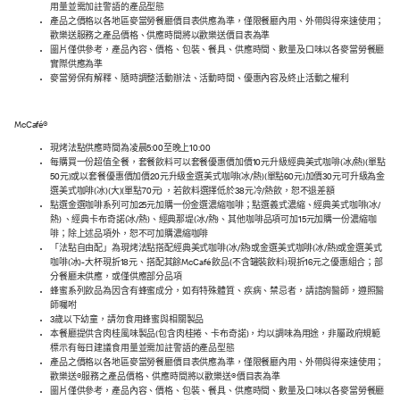
用量並需加註警語的產品型態
產品之價格以各地區麥當勞餐廳價目表供應為準，僅限餐廳內用、外帶與得來速使用；
歡樂送服務之產品價格、供應時間將以歡樂送價目表為準
圖片僅供參考，產品內容、價格、包裝、餐具、供應時間、數量及口味以各麥當勞餐廳
實際供應為準
麥當勞保有解釋、隨時調整活動辦法、活動時間、優惠內容及終止活動之權利
McCafé®
現烤法點供應時間為凌晨5:00至晚上10:00
每購買一份超值全餐，套餐飲料可以套餐優惠價加價10元升級經典美式咖啡(冰/熱)(單點
50元)或以套餐優惠價加價20元升級金選美式咖啡(冰/熱)(單點60元)加價30元可升級為金
選美式咖啡(冰)(大)(單點70元) ，若飲料選擇低於38元冷/熱飲，恕不退差額
點選金選咖啡系列可加25元加購一份金選濃縮咖啡；點選義式濃縮、經典美式咖啡(冰/
熱) 、經典卡布奇諾(冰/熱)、經典那堤(冰/熱)、其他咖啡品項可加15元加購一份濃縮咖
啡；除上述品項外，恕不可加購濃縮咖啡
「法點自由配」為現烤法點搭配經典美式咖啡(冰/熱)或金選美式咖啡(冰/熱)或金選美式
咖啡(冰)-大杯現折18元、搭配其餘McCafé 飲品(不含罐裝飲料)現折16元之優惠組合；部
分餐廳未供應，或僅供應部分品項
蜂蜜系列飲品為因含有蜂蜜成分，如有特殊體質、疾病、禁忌者，請諮詢醫師，遵照醫
師囑咐
3歲以下幼童，請勿食用蜂蜜與相關製品
本餐廳提供含肉桂風味製品(包含肉桂捲、卡布奇諾)，均以調味為用途，非屬政府規範
標示有每日建議食用量並需加註警語的產品型態
產品之價格以各地區麥當勞餐廳價目表供應為準，僅限餐廳內用、外帶與得來速使用；
歡樂送®服務之產品價格、供應時間將以歡樂送®價目表為準
圖片僅供參考，產品內容、價格、包裝、餐具、供應時間、數量及口味以各麥當勞餐廳