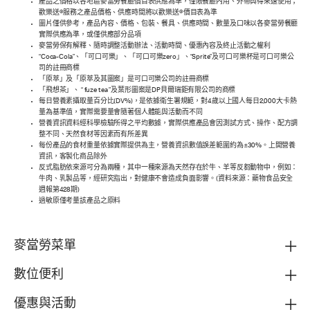
產品之價格以各地區麥當勞餐廳價目表供應為準，僅限餐廳內用、外帶與得來速使用；
歡樂送®服務之產品價格、供應時間將以歡樂送®價目表為準
圖片僅供參考，產品內容、價格、包裝、餐具、供應時間、數量及口味以各麥當勞餐廳
實際供應為準，或僅供應部分品項
麥當勞保有解釋、隨時調整活動辦法、活動時間、優惠內容及終止活動之權利
“Coca-Cola”、「可口可樂」、「可口可樂zero」、“Sprite”及可口可樂杯是可口可樂公
司的註冊商標
「原萃」及「原萃及其圖案」是可口可樂公司的註冊商標
「飛想茶」、 “ fuze tea ”及葉形圖案是DP貝爾瑞鉅有限公司的商標
每日營養素攝取量百分比(DV%)，是依據衛生署規範，對4歲以上國人每日2,000大卡熱
量為基準值，實際需要量會隨著個人體能與活動而不同
營養資訊資料經科學檢驗所得之平均數據，實際供應產品會因測試方式、操作、配方調
整不同、天然食材等因素而有所差異
每份產品的食材重量依據實際提供為主，營養資訊數值誤差範圍約為±30%。上開營養
資訊，客製化商品除外
反式脂肪依來源可分為兩種，其中一種來源為天然存在於牛、羊等反芻動物中，例如：
牛肉、乳製品等，經研究指出，對健康不會造成負面影響。(資料來源：藥物食品安全
週報第428期)
過敏原僅考量該產品之原料
麥當勞菜單
數位便利
優惠與活動