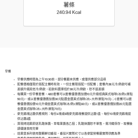
薯條
240.94 Kilocalorie
240.94 Kcal
早餐
早餐供應時間為上午10:30前，部分餐廳未供應，或僅供應部分品項
配餐價格僅限於搭配主餐時有效，一份主餐限搭配一份配餐；套餐內38元冷/熱飲可補
差額升級其他冷/熱飲，若飲料選擇低於38元冷/熱飲，恕不退差額
每購買一份早餐套餐，ABD套餐可以套餐優惠價加價10元升級經典美式咖啡(冰/熱)(單點
50元)，或以套餐優惠價加價30元點選金選美式咖啡(冰)-大杯(單點70元)；C套餐可以套
餐優惠價加價10元升級金選美式咖啡(冰/熱)(單點60元)，或以套餐優惠價加價20元點選
金選美式咖啡(冰)-大杯(單點70元)
麥克鷄塊沾醬供應規則：每份4塊或6塊麥克鷄塊餐提供沾醬1盒、每份10塊麥克鷄塊提
供沾醬2盒
買現烤焙果即送乳酪抹醬、草莓果醬各乙個；乳酪抹醬恕不單售，需冷藏保存，取餐後
請儘速食用完畢
焙果堡系列使用整顆鮮切番茄，番茄片實際尺寸以各麥當勞餐廳實際供應為準