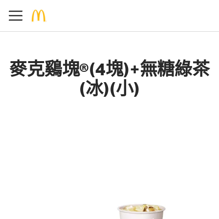
麥克鷄塊®(4塊)+無糖綠茶
(冰)(小)