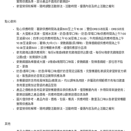
實際供應為準，部分產品不適用於歡樂送®
麥當勞保有解釋、隨時調整活動辦法、活動時間、優惠內容及終止活動之權利
點心飲料
點心供應時間：薯餅供應時間為凌晨5:00至上午10:30 ；雙倍OREO冰炫風、OREO冰炫
風、大蛋捲冰淇淋、蛋捲冰淇淋、奶昔(香草口味)、奶昔(草莓口味)供應時間為上午7:00
至凌晨1:00；四季沙拉供應時間為上午10:30至晚上10:00；牛肉類商品供應時間為上午
10:30至凌晨1:00；薯條(大/中/小)、麥脆鷄腿(原/辣味)、勁辣香鷄翅供應時間為上午
10:30至凌晨5:00 ；部分餐廳未供應，或僅供應部分品項
麥克鷄塊沾醬供應規則：每份4塊或6塊麥克鷄塊提供沾醬1盒、每份10塊麥克鷄塊提供
沾醬2盒，如需額外沾醬
麥脆鷄腿為棒腿或大腿，2塊或6塊限同口味裝；麥脆鷄腿、勁辣香鷄翅，部位恕不指
定、更換
奶昔(香草口味)、奶昔(草莓口味)僅於奶昔限定店販售，完整餐廳名單請見麥當勞官方網
站，販售請依奶昔限定店實際供應為準
本餐廳提供含肉桂風味製品(蘋果派)，均以調味為用途，非屬政府規範標示有每日建議
食用量並需加註警語的產品型態
產品之價格依各地區麥當勞餐廳價目表供應為準，僅限餐廳內用、外帶與得來速使用；
歡樂送服務之產品價格、供應時間將以歡樂送價目表為準
圖片僅供參考，產品內容、價格、包裝、餐具、供應時間、數量及口味以各麥當勞餐廳
實際供應為準
麥當勞保有解釋、隨時調整活動辦法、活動時間、優惠內容及終止活動之權利
其他