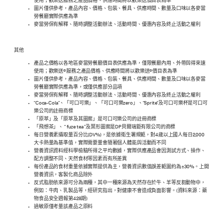
使用；歡樂送服務之產品價格、供應時間將以歡樂送價目表為準
圖片僅供參考，產品內容、價格、包裝、餐具、供應時間、數量及口味以各麥當
勞餐廳實際供應為準
麥當勞保有解釋、隨時調整活動辦法、活動時間、優惠內容及終止活動之權利
其他
產品之價格以各地區麥當勞餐廳價目表供應為準，僅限餐廳內用、外帶與得來速
使用；歡樂送®服務之產品價格、供應時間將以歡樂送®價目表為準
圖片僅供參考，產品內容、價格、包裝、餐具、供應時間、數量及口味以各麥當
勞餐廳實際供應為準，或僅供應部分品項
麥當勞保有解釋、隨時調整活動辦法、活動時間、優惠內容及終止活動之權利
“Coca-Cola”、「可口可樂」、「可口可樂zero」、“Sprite”及可口可樂杯是可口可
樂公司的註冊商標
「原萃」及「原萃及其圖案」是可口可樂公司的註冊商標
「飛想茶」、 “ fuze tea ”及葉形圖案是DP貝爾瑞鉅有限公司的商標
每日營養素攝取量百分比(DV%)，是依據衛生署規範，對4歲以上國人每日2,000
大卡熱量為基準值，實際需要量會隨著個人體能與活動而不同
營養資訊資料經科學檢驗所得之平均數據，實際供應產品會因測試方式、操作、
配方調整不同、天然食材等因素而有所差異
每份產品的食材重量依據實際提供為主，營養資訊數值誤差範圍約為±30%。上開
營養資訊，客製化商品除外
反式脂肪依來源可分為兩種，其中一種來源為天然存在於牛、羊等反芻動物中，
例如：牛肉、乳製品等，經研究指出，對健康不會造成負面影響。(資料來源：藥
物食品安全週報第428期)
過敏原僅考量該產品之原料