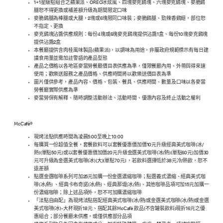
1+1星級點組合之蘋果派、OREO冰炫風、四塊麥克鷄塊、六塊麥克鷄塊、麥脆鷄
腿恕不得更換或補差額升級為期間限定口味
麥脆鷄腿為棒腿或大腿，2塊或6塊限同口味裝；麥脆鷄腿、勁辣香鷄翅，部位恕
不指定、更換
麥克鷄塊沾醬供應規則：每份4塊或6塊麥克鷄塊提供沾醬1盒、每份10塊麥克鷄塊
提供沾醬2盒
本餐廳提供含肉桂風味製品(蘋果派)，以調味為用途，非屬政府規範標示有每日建
議食用量並需加註警語的產品型態
產品之價格以各地區麥當勞餐廳價目表供應為準，僅限餐廳內用、外帶與得來速
使用；歡樂送服務之產品價格、供應時間將以歡樂送價目表為準
圖片僅供參考，產品內容、價格、包裝、餐具、供應時間、數量及口味以各麥當
勞餐廳實際供應為準
麥當勞保有解釋、隨時調整活動辦法、活動時間、優惠內容及終止活動之權利
McCafé®
現烤法點供應時間為凌晨5:00至晚上10:00
每購買一份超值全餐，套餐飲料可以套餐優惠價加價10元升級經典美式咖啡(冰/
熱)(單點50元)或以套餐優惠價加價20元升級金選美式咖啡(冰/熱)(單點60元)加價30
元可升級為金選美式咖啡(冰)(大)(單點70元) ，若飲料選擇低於38元冷/熱飲，恕不
退差額
點選金選咖啡系列可加25元加購一份金選濃縮咖啡；點選義式濃縮、經典美式咖
啡(冰/熱) 、經典卡布奇諾(冰/熱)、經典那堤(冰/熱)、其他咖啡品項可加15元加購一
份濃縮咖啡；除上述品項外，恕不可加購濃縮咖啡
「法點自由配」為現烤法點搭配經典美式咖啡(冰/熱)或金選美式咖啡(冰/熱)或金選
美式咖啡(冰)-大杯現折18元、搭配其餘McCafé 飲品(不含罐裝飲料)現折16元之優
惠組合；部分餐廳未供應，或僅供應部分品項