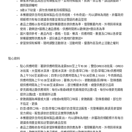
蜂蜜系列飲品為因含有蜂蜜成分，如有特殊體質、疾病、禁忌者，請諮詢醫師，
遵照醫師囑咐
3歲以下幼童，請勿食用蜂蜜與相關製品
本餐廳提供含肉桂風味製品(包含肉桂捲、卡布奇諾)，均以調味為用途，非屬政府
規範標示有每日建議食用量並需加註警語的產品型態
產品之價格以各地區麥當勞餐廳價目表供應為準，僅限餐廳內用、外帶與得來速
使用；歡樂送®服務之產品價格、供應時間將以歡樂送®價目表為準
圖片僅供參考，產品內容、價格、包裝、餐具、供應時間、數量及口味以各麥當
勞餐廳實際供應為準，部分產品不適用於歡樂送®
麥當勞保有解釋、隨時調整活動辦法、活動時間、優惠內容及終止活動之權利
點心飲料
點心供應時間：薯餅供應時間為凌晨5:00至上午10:30 ；雙倍OREO冰炫風、OREO
冰炫風、大蛋捲冰淇淋、蛋捲冰淇淋、奶昔(香草口味)、奶昔(草莓口味)供應時間
為上午7:00至凌晨1:00；四季沙拉供應時間為上午10:30至晚上10:00；牛肉類商品
供應時間為上午10:30至凌晨1:00；薯條(大/中/小)、麥脆鷄腿(原/辣味)、勁辣香鷄
翅供應時間為上午10:30至凌晨5:00 ；部分餐廳未供應，或僅供應部分品項
麥克鷄塊沾醬供應規則：每份4塊或6塊麥克鷄塊提供沾醬1盒、每份10塊麥克鷄塊
提供沾醬2盒，如需額外沾醬
麥脆鷄腿為棒腿或大腿，2塊或6塊限同口味裝；麥脆鷄腿、勁辣香鷄翅，部位恕
不指定、更換
奶昔(香草口味)、奶昔(草莓口味)僅於奶昔限定店販售，完整餐廳名單請見麥當勞
官方網站，販售請依奶昔限定店實際供應為準
本餐廳提供含肉桂風味製品(蘋果派)，均以調味為用途，非屬政府規範標示有每日
建議食用量並需加註警語的產品型態
產品之價格依各地區麥當勞餐廳價目表供應為準，僅限餐廳內用、外帶與得來速