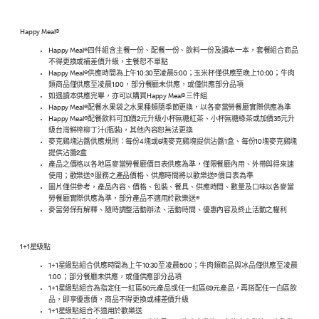
Happy Meal®
Happy Meal®四件組含主餐一份、配餐一份、飲料一份及讀本一本，套餐組合商品
不得更換或補差價升級，主餐恕不單點
Happy Meal®供應時間為上午10:30至凌晨5:00；玉米杯僅供應至晚上10:00；牛肉
類商品僅供應至凌晨1:00，部分餐廳未供應，或僅供應部分品項
如遇讀本供應完畢，亦可以購買Happy Meal®三件組
Happy Meal®配餐水果袋之水果種類隨季節更換，以各麥當勞餐廳實際供應為準
Happy Meal®配餐飲料可加價2元升級小杯無糖紅茶、小杯無糖綠茶或加價35元升
級台灣鮮榨柳丁汁(瓶裝)，其他內容恕無法更換
麥克鷄塊沾醬供應規則：每份4塊或6塊麥克鷄塊提供沾醬1盒、每份10塊麥克鷄塊
提供沾醬2盒
產品之價格以各地區麥當勞餐廳價目表供應為準，僅限餐廳內用、外帶與得來速
使用；歡樂送®服務之產品價格、供應時間將以歡樂送®價目表為準
圖片僅供參考，產品內容、價格、包裝、餐具、供應時間、數量及口味以各麥當
勞餐廳實際供應為準，部分產品不適用於歡樂送®
麥當勞保有解釋、隨時調整活動辦法、活動時間、優惠內容及終止活動之權利
1+1星級點
1+1星級點組合供應時間為上午10:30至凌晨5:00；牛肉類商品與冰品僅供應至凌晨
1:00 ；部分餐廳未供應，或僅供應部分品項
1+1星級點組合為指定任一紅區50元產品或任一紅區69元產品，再搭配任一白區飲
品，即享優惠價，商品不得更換或補差價升級
1+1星級點組合不適用於歡樂送