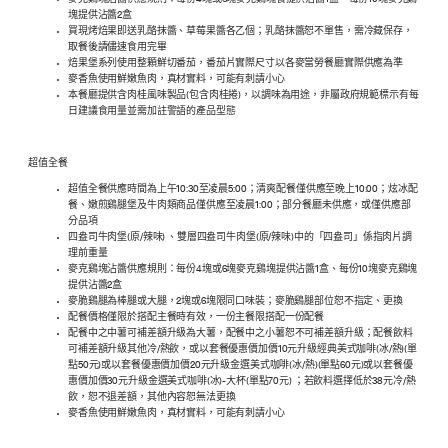
麥克鷄塊沾醬供應規則：每份4塊或6塊麥克鷄塊餐提供沾醬1盒、每份10塊麥克鷄
塊提供沾醬2盒
買現烤焙果即送乳酪抹醬、草莓果醬各乙個；乳酪抹醬恕不單售，需冷藏保存，
取餐後請儘速食用完畢
焙果堡系列使用整顆鮮切番茄，番茄片實際尺寸以各麥當勞餐廳實際供應為準
麥香魚使用鮮嫩魚肉，真材實料，可能有刺請小心
本餐廳提供含肉桂風味製品(包含肉桂捲)，以調味為用途，非屬政府規範標示有每
日建議食用量並需加註警語的產品型態
超值全餐
超值全餐供應時間為上午10:30至凌晨5:00；清爽配餐僅供應至晚上10:00；炫冰配
餐、嫩煎鷄腿堡及牛肉類商品僅供應至凌晨1:00；部分餐廳未供應，或僅供應部
分品項
四盎司牛肉堡(原/辣味) 、雙層四盎司牛肉堡(原/辣味)中的「四盎司」係指肉片調
理前重量
麥克鷄塊沾醬供應規則：每份4塊或6塊麥克鷄塊提供沾醬1盒、每份10塊麥克鷄塊
提供沾醬2盒
麥脆鷄腿為棒腿或大腿，2塊或6塊限同口味裝；麥脆鷄腿部位恕不指定、更換
配餐價格僅限於搭配主餐時有效，一份主餐限搭配一份配餐
配餐中之中薯可補差額升級為大薯，配餐中之小薯恕不可補差額升級；配餐飲料
可補差額升級其他冷/熱飲，或以套餐優惠價加價10元升級經典美式咖啡(冰/熱)(單
點50元)或以套餐優惠價加價20元升級金選美式咖啡(冰/熱)(單點60元)或以套餐優
惠價加價30元升級金選美式咖啡(冰)-大杯(單點70元) ；若飲料選擇低於38元冷/熱
飲，恕不退差額，其他內容恕無法更換
麥香魚使用鮮嫩魚肉，真材實料，可能有刺請小心