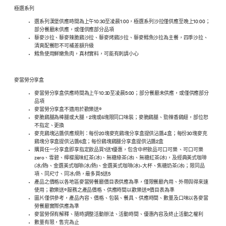
極選系列
選系列漢堡供應時間為上午10:30至凌晨1:00，極選系列沙拉僅供應至晚上10:00；
部分餐廳未供應，或僅供應部分品項
藜麥沙拉、藜麥辣脆鷄沙拉、藜麥烤鷄沙拉、藜麥鱈魚沙拉為主餐，四季沙拉、
清爽配餐恕不可補差額升級
鱈魚使用鮮嫩魚肉，真材實料，可能有刺請小心
麥當勞分享盒
麥當勞分享盒供應時間為上午10:30至凌晨5:00；部分餐廳未供應，或僅供應部分
品項
麥當勞分享盒不適用於歡樂送®
麥脆鷄腿為棒腿或大腿，2塊或6塊限同口味裝；麥脆鷄腿、勁辣香鷄翅，部位恕
不指定、更換
麥克鷄塊沾醬供應規則：每份20塊麥克鷄塊分享盒提供沾醬4盒；每份30塊麥克
鷄塊分享盒提供沾醬6盒；每份鷄塊鷄腿分享盒提供沾醬2盒
購買任一分享盒即享指定飲品買1送1優惠，包含中杯飲品可口可樂 、可口可樂
zero、雪碧、檸檬風味紅茶(冰)、無糖綠茶(冰)、無糖紅茶(冰)，及經典美式咖啡
(冰/熱)、金選美式咖啡(冰/熱)、金選美式咖啡(冰)-大杯、焦糖奶茶(冰)；限同品
項、同尺寸、同冰/熱，最多買5送5
產品之價格以各地區麥當勞餐廳價目表供應為準，僅限餐廳內用、外帶與得來速
使用；歡樂送®服務之產品價格、供應時間以歡樂送®價目表為準
圖片僅供參考，產品內容、價格、包裝、餐具、供應時間、數量及口味以各麥當
勞餐廳實際供應為準
麥當勞保有解釋、隨時調整活動辦法、活動時間、優惠內容及終止活動之權利
數量有限，售完為止