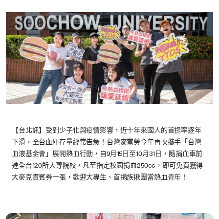
【台北訊】受到少子化與疫情影響，近十年來國人的首捐率逐年
下滑，全台血庫存量經常告急！台灣麥當勞今年再次攜手「台灣
血液基金會」展開熱血行動，自9月15日至10月31日，隨捐血車前
進全台120所大專院校，凡至指定校園捐血250cc，即可免費獲得
大麥克貴賓券一張，歡迎大專生、首捐族揪團當熱血青年！