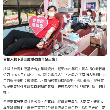
首捐人數下滑五成 熱血青年站出來！
根據「台灣血液基金會」年報統計，截至2021年底，首次捐血者較疫
情前（2019年）減少23%（將近兩萬人），24歲以下首捐人數相比10
年前近乎腰斬；數據顯示，首捐族有8成是學生、占比最高，提升首
捐率需要加強年輕族群的捐血意識，也成為麥當勞「熱血行動」的目
標。
台灣麥當勞支持社會公益，希望藉由提供經典產品–大麥克，鼓勵大
專生踴躍捐血。繼去年首度和台灣血液基金會合作，為期三天的「麥