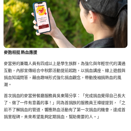
麥胞相挺 熱血應援
麥當勞的兼職人員有四成以上是學生族群，為強化與年輕世代的溝通
互動，內部宣傳結合中秋節活動提前起跑，以捐血講座、線上遊戲與
捐血知識問答，藉由趣味形式強化捐血觀念，帶動挽袖捐熱血的風
潮。
首次捐血的麥當勞餐廳服務員吳東陽分享：「完成捐血覺得自己長大
了、做了一件有意義的事！」同為首捐族的服務員王禕禔提到，「之
前不了解捐血的管道，響應熱血活動有了第一次捐血的機會，達成首
捐里程碑，未來希望能夠定期捐血，幫助需要的人。」