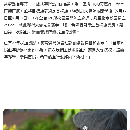
當勞熱血專案」，成功募得22,113血袋，為血庫增加0.8天庫存；今年
再接再厲，並將目標族群鎖定首捐族，特別於大專院校開學後（9月15
日至10月31日），在全台120所校園展開熱血巡迴；凡至指定校園捐血
250cc，就能獲得大麥克貴賓券一張，希望吸引學生首捐族響應，藉
由第一次捐血，進而養成持續捐血的習慣。
已有27年捐血資歷，麥當勞營運管理部副總裁楊世和表示：「目前可
捐血年齡是17歲到65歲，這次我們主動隨捐血車前進大專院校，鼓勵
年輕學子參與首捐，希望熱血行動能向下紮根。」