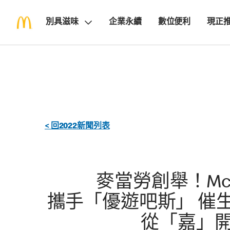
別具滋味
企業永續
數位便利
現正
< 回2022新聞列表
麥當勞創舉！Mc
攜手「優遊吧斯」 催
從「嘉」