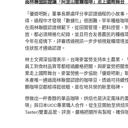
雨林聯盟認證讓「阿里山雲霧咖啡」走上國際舞台 
「優遊吧斯」董事長鄭虞坪分享認證過程的小故事
得，過程中才發現「數據化」很困難，早年種植咖
在雨林聯盟認證規範下，從田間管理、肥料控管，
放，都必須規格化紀錄，並且符合友善農民的種植
今年在疫情下，評審透過視訊一步步檢視栽種環境
佳狀態才通過認證。
林士文資深協理表示，台灣麥當勞支持本土農業，
員工到食材品質等都經過嚴格把關，與麥當勞把關
業走上國際舞台，麥當勞進一步協助「優遊吧斯」
本產唯一通過雨林聯盟認證的咖啡豆，透過可持續
顆咖啡豆都經得起檢驗，是在地共榮的新里程碑。
想做出一杯香醇的單品咖啡，烘焙也是決定風味的
啡」與日本UCC專業職人合作，從生豆開始至烘焙完
Taster)雙重品管、評測，嚴格把關所有製程，確