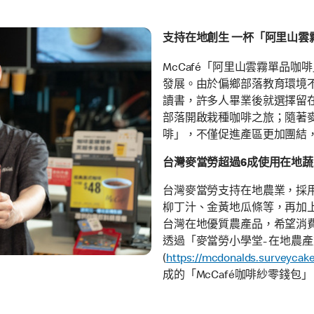
支持在地創生 一杯「阿里山雲
McCafé「阿里山雲霧單品
發展。由於偏鄉部落教育環境
讀書，許多人畢業後就選擇留
部落開啟栽種咖啡之旅；隨著
啡」，不僅促進產區更加團結
台灣麥當勞超過6成使用在地
台灣麥當勞支持在地農業，採
柳丁汁、金黃地瓜條等，再加
台灣在地優質農產品，希望消費者
透過「麥當勞小學堂- 在地農
(
https://mcdonalds.surveycake
成的「McCafé咖啡紗零錢