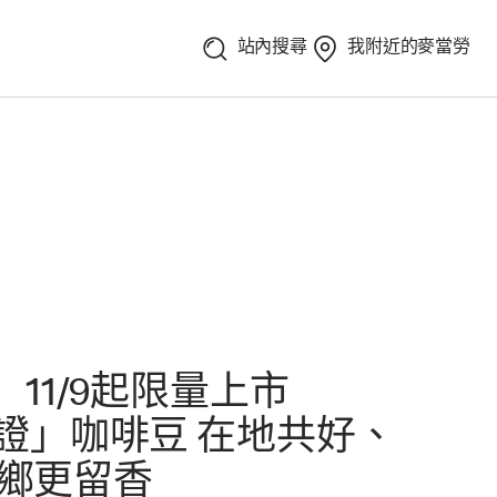
站內搜尋
我附近的麥當勞
11/9起限量上市
證」咖啡豆 在地共好、
留鄉更留香