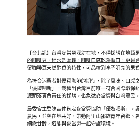
【台北訊】台灣麥當勞深耕在地，不僅採購在地蔬
的咖啡豆，經水洗處理，咖啡口感乾淨順口，更是台灣本產、也
留咖啡豆天然醇香的特性，可品嚐到李子明亮的果香，尾
為符合消費者對優質咖啡的期待，除了風味、口感
「優遊吧斯」，栽種出台灣目前唯一符合國際環保
源頭落實負責任的採購，也象徵麥當勞與台灣農民
農委會主委陳吉仲肯定麥當勞協助「優遊吧斯」，
農民，並與在地共好，帶動阿里山鄒族青年留鄉、創
細緻甘醇，還能與麥當勞一起守護環境。