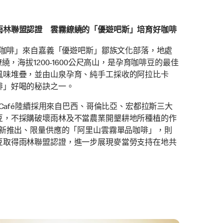
雨林聯盟認證 雲霧繚繞的「優遊吧斯」培育好咖啡
單品咖啡」來自嘉義「優遊吧斯」鄒族文化部落，地處
繞，海拔1200-1600公尺高山，是孕育咖啡豆的最佳
風味堆疊，並由山泉孕育、純手工採收的阿拉比卡
啡」好喝的秘訣之一。
cCafé陸續採用來自巴西、哥倫比亞、宏都拉斯三大
豆，不採購破壞雨林及不當農業開墾耕地所種植的作
全新推出、限量供應的「阿里山雲霧單品咖啡」，則
豆取得雨林聯盟認證，進一步展現麥當勞支持在地共