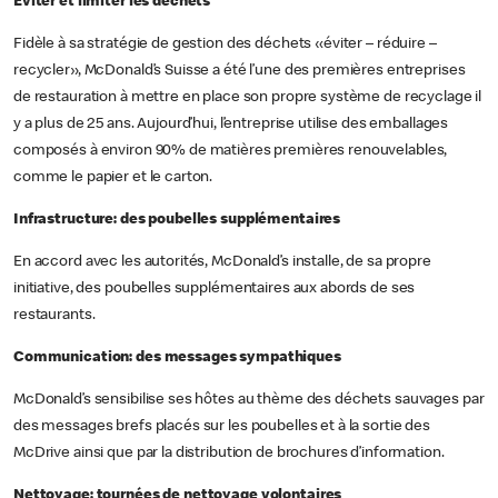
Eviter et limiter les déchets
Fidèle à sa stratégie de gestion des déchets «éviter – réduire –
recycler», McDonald’s Suisse a été l’une des premières entreprises
de restauration à mettre en place son propre système de recyclage il
y a plus de 25 ans. Aujourd’hui, l’entreprise utilise des emballages
composés à environ 90% de matières premières renouvelables,
comme le papier et le carton.
Infrastructure: des poubelles supplémentaires
En accord avec les autorités, McDonald’s installe, de sa propre
initiative, des poubelles supplémentaires aux abords de ses
restaurants.
Communication: des messages sympathiques
McDonald’s sensibilise ses hôtes au thème des déchets sauvages par
des messages brefs placés sur les poubelles et à la sortie des
McDrive ainsi que par la distribution de brochures d’information.
Nettoyage: tournées de nettoyage volontaires