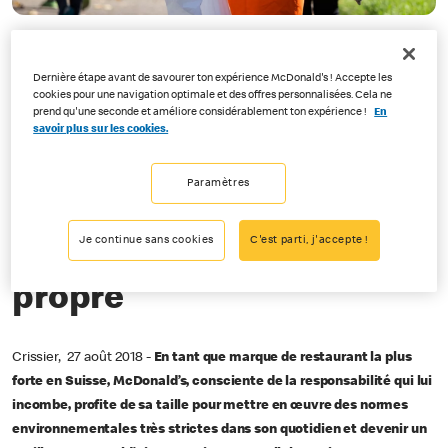
08-27-2018
Dernière étape avant de savourer ton expérience McDonald's ! Accepte les
Et pas uniquement lors du
cookies pour une navigation optimale et des offres personnalisées. Cela ne
prend qu'une seconde et améliore considérablement ton expérience !
En
Clean-Up-Day dans le canton de
savoir plus sur les cookies.
Fribourg
Paramètres
McDonald’s s’engage
Je continue sans cookies
C'est parti, j'accepte !
pour un espace public
propre
Crissier, 27 août 2018 -
En tant que marque de restaurant la plus
forte en Suisse, McDonald’s, consciente de la responsabilité qui lui
incombe, profite de sa taille pour mettre en œuvre des normes
environnementales très strictes dans son quotidien et devenir un