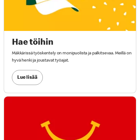
Hae töihin
Mäkkärissä työskentely on monipuolista ja palkitsevaa. Meillä on
hyvä henki ja joustavat työajat.
Lue lisää