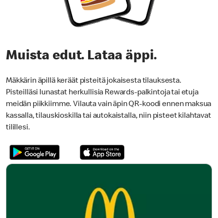
Muista edut. Lataa äppi.
Mäkkärin äpillä keräät pisteitä jokaisesta tilauksesta.
Pisteilläsi lunastat herkullisia Rewards-palkintoja tai etuja
meidän piikkiimme. Vilauta vain äpin QR-koodi ennen maksua
kassalla, tilauskioskilla tai autokaistalla, niin pisteet kilahtavat
tilillesi.