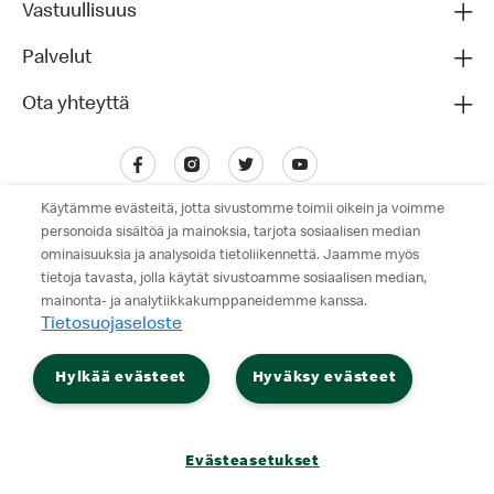
Vastuullisuus
Palvelut
Ota yhteyttä
Käytämme evästeitä, jotta sivustomme toimii oikein ja voimme
personoida sisältöä ja mainoksia, tarjota sosiaalisen median
ominaisuuksia ja analysoida tietoliikennettä. Jaamme myös
tietoja tavasta, jolla käytät sivustoamme sosiaalisen median,
mainonta- ja analytiikkakumppaneidemme kanssa.
Tietosuojaseloste
Tietosuojaseloste
Hylkää evästeet
Hyväksy evästeet
Käyttöehdot
© 2026 McDonald's. Kaikki oikeudet pidätetään.
Evästeasetukset