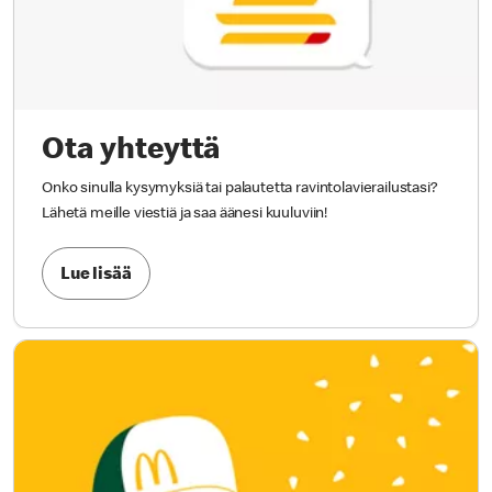
Ota yhteyttä
Onko sinulla kysymyksiä tai palautetta ravintolavierailustasi?
Lähetä meille viestiä ja saa äänesi kuuluviin!
Lue lisää