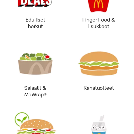
Edulliset
Finger Food &
herkut
lisukkeet
Salaatit &
Kanatuotteet
McWrap®