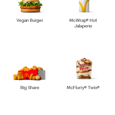
Vegan Burger
McWrap® Hot
Jalapeno
Big Share
McFlurry® Twix®