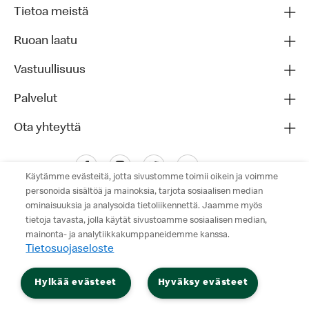
Tietoa meistä
Ruoan laatu
Vastuullisuus
Palvelut
Ota yhteyttä
Käytämme evästeitä, jotta sivustomme toimii oikein ja voimme
personoida sisältöä ja mainoksia, tarjota sosiaalisen median
ominaisuuksia ja analysoida tietoliikennettä. Jaamme myös
tietoja tavasta, jolla käytät sivustoamme sosiaalisen median,
mainonta- ja analytiikkakumppaneidemme kanssa.
Tietosuojaseloste
Tietosuojaseloste
Hylkää evästeet
Hyväksy evästeet
Käyttöehdot