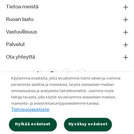
Tietoa meistä
Ruoan laatu
Vastuullisuus
Palvelut
Ota yhteyttä
Käytämme evästeitä, jotta sivustomme toimii oikein ja voimme
personoida sisältöä ja mainoksia, tarjota sosiaalisen median
ominaisuuksia ja analysoida tietoliikennettä. Jaamme myös
tietoja tavasta, jolla käytät sivustoamme sosiaalisen median,
mainonta- ja analytiikkakumppaneidemme kanssa.
Tietosuojaseloste
Tietosuojaseloste
Hylkää evästeet
Hyväksy evästeet
Käyttöehdot