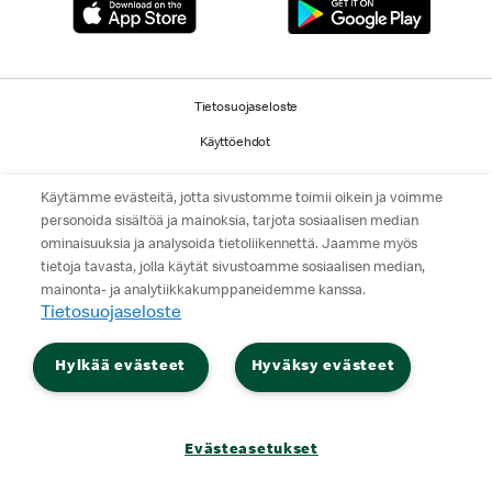
Tietosuojaseloste
Käyttöehdot
© 2026 McDonald's. Kaikki oikeudet pidätetään.
Käytämme evästeitä, jotta sivustomme toimii oikein ja voimme
personoida sisältöä ja mainoksia, tarjota sosiaalisen median
ominaisuuksia ja analysoida tietoliikennettä. Jaamme myös
tietoja tavasta, jolla käytät sivustoamme sosiaalisen median,
mainonta- ja analytiikkakumppaneidemme kanssa.
Tietosuojaseloste
Hylkää evästeet
Hyväksy evästeet
Evästeasetukset