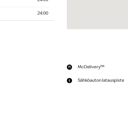
24:00
:00
24:00
McDelivery™
Sähköauton latauspiste