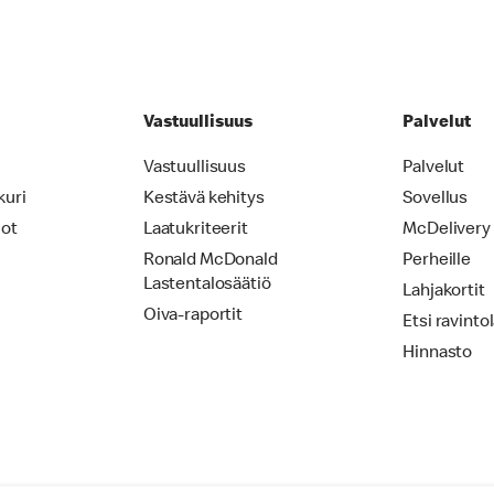
Vastuullisuus
Palvelut
Vastuullisuus
Palvelut
kuri
Kestävä kehitys
Sovellus
iot
Laatukriteerit
McDelivery
Ronald McDonald
Perheille
Lastentalosäätiö
Lahjakortit
Oiva-raportit
Etsi ravinto
Hinnasto