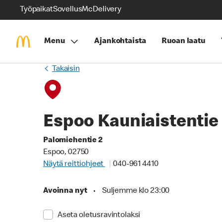
Työpaikat
Sovellus
McDelivery
Menu
Ajankohtaista
Ruoan laatu
Takaisin
Espoo Kauniaistentie
Palomiehentie 2
Espoo, 02750
Näytä reittiohjeet
040-961 4410
Avoinna nyt
•
Suljemme klo 23:00
Aseta oletusravintolaksi