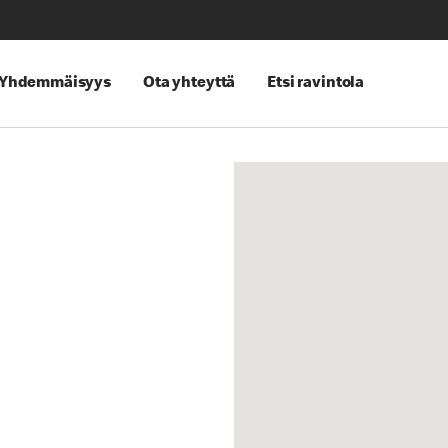
Yhdemmäisyys
Ota yhteyttä
Etsi ravintola