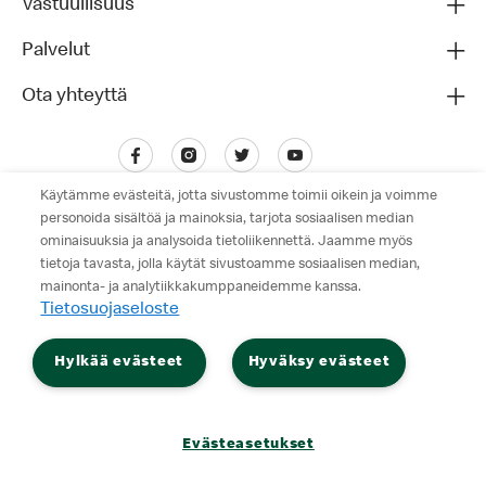
Vastuullisuus
Palvelut
Ota yhteyttä
Käytämme evästeitä, jotta sivustomme toimii oikein ja voimme
personoida sisältöä ja mainoksia, tarjota sosiaalisen median
ominaisuuksia ja analysoida tietoliikennettä. Jaamme myös
tietoja tavasta, jolla käytät sivustoamme sosiaalisen median,
mainonta- ja analytiikkakumppaneidemme kanssa.
Tietosuojaseloste
Tietosuojaseloste
Hylkää evästeet
Hyväksy evästeet
Käyttöehdot
© 2026 McDonald's. Kaikki oikeudet pidätetään.
Evästeasetukset