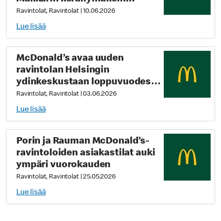
Ravintolat, Ravintolat
|
10.06.2026
Lue lisää
McDonald’s avaa uuden
ravintolan Helsingin
ydinkeskustaan loppuvuodesta
2026
Ravintolat, Ravintolat
|
03.06.2026
Lue lisää
Porin ja Rauman McDonald’s-
ravintoloiden asiakastilat auki
ympäri vuorokauden
Ravintolat, Ravintolat
|
25.05.2026
Lue lisää