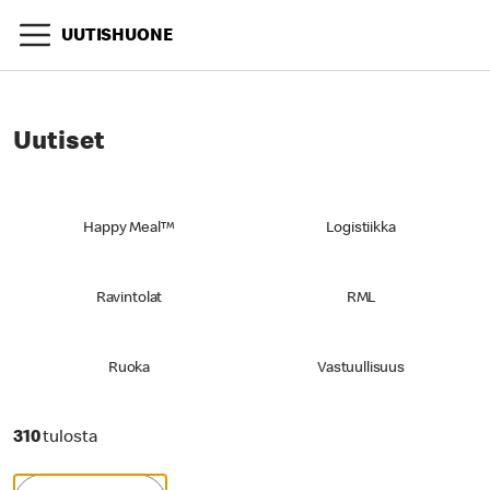
UUTISHUONE
Uutiset
Happy Meal™
Logistiikka
Ravintolat
RML
Ruoka
Vastuullisuus
310 tulosta
310
tulosta