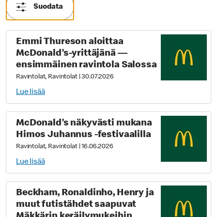
Suodata
Emmi Thureson aloittaa
McDonald’s-yrittäjänä —
ensimmäinen ravintola Salossa
Ravintolat, Ravintolat
|
30.07.2026
Lue lisää
McDonald’s näkyvästi mukana
Himos Juhannus -festivaalilla
Ravintolat, Ravintolat
|
16.06.2026
Lue lisää
Beckham, Ronaldinho, Henry ja
muut futistähdet saapuvat
Mäkkärin keräilymukeihin