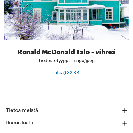
Ronald McDonald Talo - vihreä
Tiedostotyyppi: image/jpeg
Lataa(532 KB)
Tietoa meistä
Ruoan laatu