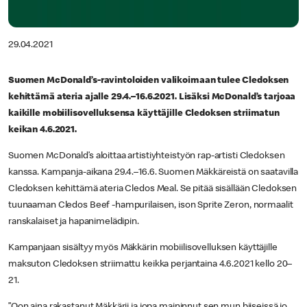
29.04.2021
Suomen McDonald’s-ravintoloiden valikoimaan tulee Cledoksen
kehittämä ateria ajalle 29.4.–16.6.2021. Lisäksi McDonald’s tarjoaa
kaikille mobiilisovelluksensa käyttäjille Cledoksen striimatun
keikan 4.6.2021.
Suomen McDonald’s aloittaa artistiyhteistyön rap-artisti Cledoksen
kanssa. Kampanja-aikana 29.4.–16.6. Suomen Mäkkäreistä on saatavilla
Cledoksen kehittämä ateria Cledos Meal. Se pitää sisällään Cledoksen
tuunaaman Cledos Beef -hampurilaisen, ison Sprite Zeron, normaalit
ranskalaiset ja hapanimelädipin.
Kampanjaan sisältyy myös Mäkkärin mobiilisovelluksen käyttäjille
maksuton Cledoksen striimattu keikka perjantaina 4.6.2021 kello 20–
21.
”Oon aina rakastanut Mäkkärii ja jopa maininnut sen mun biiseissä jo