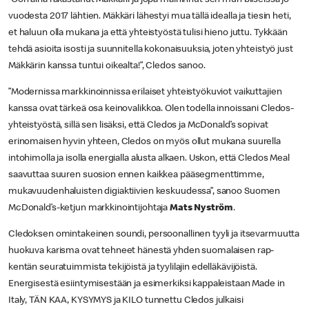
vuodesta 2017 lähtien. Mäkkäri lähestyi mua tällä idealla ja tiesin heti,
et haluun olla mukana ja että yhteistyöstä tulisi hieno juttu. Tykkään
tehdä asioita isosti ja suunnitella kokonaisuuksia, joten yhteistyö just
Mäkkärin kanssa tuntui oikealta!”, Cledos sanoo.
”Modernissa markkinoinnissa erilaiset yhteistyökuviot vaikuttajien
kanssa ovat tärkeä osa keinovalikkoa. Olen todella innoissani Cledos-
yhteistyöstä, sillä sen lisäksi, että Cledos ja McDonald’s sopivat
erinomaisen hyvin yhteen, Cledos on myös ollut mukana suurella
intohimolla ja isolla energialla alusta alkaen. Uskon, että Cledos Meal
saavuttaa suuren suosion ennen kaikkea pääsegmenttimme,
mukavuudenhaluisten digiaktiivien keskuudessa”, sanoo Suomen
McDonald’s-ketjun markkinointijohtaja
Mats Nyström
.
Cledoksen omintakeinen soundi, persoonallinen tyyli ja itsevarmuutta
huokuva karisma ovat tehneet hänestä yhden suomalaisen rap-
kentän seuratuimmista tekijöistä ja tyylilajin edelläkävijöistä.
Energisestä esiintymisestään ja esimerkiksi kappaleistaan Made in
Italy, TÄN KAA, KYSYMYS ja KILO tunnettu Cledos julkaisi