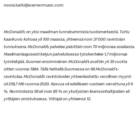
noora.karki@warnermusic.com
McDonald’s on yksi maailman tunnetuimmista tuotemerkeistä. Tuttu
kaarikuvio kohoaa yli 100 maassa, yhteensä noin 37 000 ravintolan
tunnuksena. McDonald’s palvelee päivittäin noin 70 miljoonaa asiakasta.
Maailmanlaajuisesti ketjun palveluksessa työskentelee 1,7 miljoonaa
työntekijää. Suomen ensimmäinen McDonald’s avattiin yli 35 vuotta
sitten vuonna 1984. Tällä hetkellä Suomessa on 66 McDonald's-
ravintolaa. McDonald’s ravintoloiden yhteenlaskettu verollinen myynti
oli 218,7 M€ vuonna 2020. Kasvua oli edelliseen vuoteen verrattuna yli 6
%. Ravintoloista 56 eli noin 85 % on yksityisten lisenssinhaltijoiden eli
yrittäjien omistuksessa. Yrittäjiä on yhteensä 12.