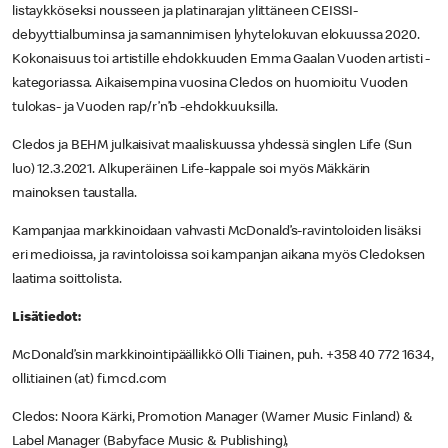
listaykköseksi nousseen ja platinarajan ylittäneen CEISSI-
debyyttialbuminsa ja samannimisen lyhytelokuvan elokuussa 2020.
Kokonaisuus toi artistille ehdokkuuden Emma Gaalan Vuoden artisti -
kategoriassa. Aikaisempina vuosina Cledos on huomioitu Vuoden
tulokas- ja Vuoden rap/r’n’b -ehdokkuuksilla.
Cledos ja BEHM julkaisivat maaliskuussa yhdessä singlen Life (Sun
luo) 12.3.2021. Alkuperäinen Life-kappale soi myös Mäkkärin
mainoksen taustalla.
Kampanjaa markkinoidaan vahvasti McDonald’s-ravintoloiden lisäksi
eri medioissa, ja ravintoloissa soi kampanjan aikana myös Cledoksen
laatima soittolista.
Lisätiedot:
McDonald’sin markkinointipäällikkö Olli Tiainen, puh. +358 40 772 1634,
olli.tiainen (at) fi.mcd.com
Cledos: Noora Kärki, Promotion Manager (Warner Music Finland) &
Label Manager (Babyface Music & Publishing),