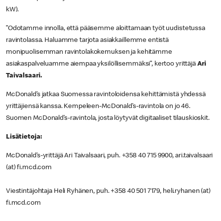
kW).
”Odotamme innolla, että pääsemme aloittamaan työt uudistetussa
ravintolassa. Haluamme tarjota asiakkaillemme entistä
monipuolisemman ravintolakokemuksen ja kehitämme
asiakaspalveluamme aiempaa yksilöllisemmäksi”, kertoo yrittäjä
Ari
Taivalsaari.
McDonald’s jatkaa Suomessa ravintoloidensa kehittämistä yhdessä
yrittäjiensä kanssa. Kempeleen-McDonald’s-ravintola on jo 46.
Suomen McDonald’s-ravintola, josta löytyvät digitaaliset tilauskioskit.
Lisätietoja:
McDonald’s-yrittäjä Ari Taivalsaari, puh. +358 40 715 9900, ari.taivalsaari
(at) fi.mcd.com
Viestintäjohtaja Heli Ryhänen, puh. +358 40 501 7179, heli.ryhanen (at)
fi.mcd.com