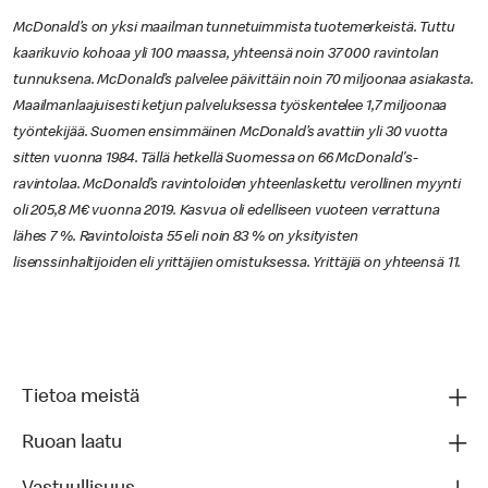
McDonald’s on yksi maailman tunnetuimmista tuotemerkeistä. Tuttu
kaarikuvio kohoaa yli 100 maassa, yhteensä noin 37 000 ravintolan
tunnuksena. McDonald’s palvelee päivittäin noin 70 miljoonaa asiakasta.
Maailmanlaajuisesti ketjun palveluksessa työskentelee 1,7 miljoonaa
työntekijää. Suomen ensimmäinen McDonald’s avattiin yli 30 vuotta
sitten vuonna 1984. Tällä hetkellä Suomessa on 66 McDonald's-
ravintolaa. McDonald’s ravintoloiden yhteenlaskettu verollinen myynti
oli 205,8 M€ vuonna 2019. Kasvua oli edelliseen vuoteen verrattuna
lähes 7 %. Ravintoloista 55 eli noin 83 % on yksityisten
lisenssinhaltijoiden eli yrittäjien omistuksessa. Yrittäjiä on yhteensä 11.
Tietoa meistä
Ruoan laatu