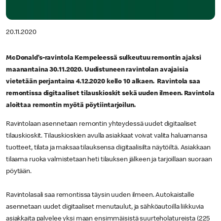
20.11.2020
McDonald’s-ravintola Kempeleessä sulkeutuu remontin ajaksi
maanantaina 30.11.2020. Uudistuneen ravintolan avajaisia
vietetään perjantaina 4.12.2020 kello 10 alkaen. Ravintola saa
remontissa digitaaliset tilauskioskit sekä uuden ilmeen. Ravintola
aloittaa remontin myötä pöytiintarjoilun.
Ravintolaan asennetaan remontin yhteydessä uudet digitaaliset
tilauskioskit. Tilauskioskien avulla asiakkaat voivat valita haluamansa
tuotteet, tilata ja maksaa tilauksensa digitaalisilta näytöiltä. Asiakkaan
tilaama ruoka valmistetaan heti tilauksen jälkeen ja tarjoillaan suoraan
pöytään.
Ravintolasali saa remontissa täysin uuden ilmeen. Autokaistalle
asennetaan uudet digitaaliset menutaulut, ja sähköautoilla liikkuvia
asiakkaita palvelee yksi maan ensimmäisistä suurteholatureista (225