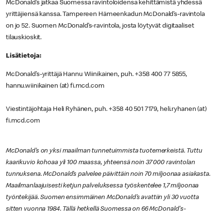
McDonald’s jatkaa Suomessa ravintoloidensa kehittämistä yhdessä
yrittäjiensä kanssa. Tampereen Hämeenkadun McDonald’s-ravintola
on jo 52. Suomen McDonald’s-ravintola, josta löytyvät digitaaliset
tilauskioskit.
Lisätietoja:
McDonald’s-yrittäjä Hannu Wiinikainen, puh. +358 400 77 5855,
hannu.wiinikainen (at) fi.mcd.com
Viestintäjohtaja Heli Ryhänen, puh. +358 40 501 7179, heli.ryhanen (at)
fi.mcd.com
McDonald’s on yksi maailman tunnetuimmista tuotemerkeistä. Tuttu
kaarikuvio kohoaa yli 100 maassa, yhteensä noin 37 000 ravintolan
tunnuksena. McDonald’s palvelee päivittäin noin 70 miljoonaa asiakasta.
Maailmanlaajuisesti ketjun palveluksessa työskentelee 1,7 miljoonaa
työntekijää. Suomen ensimmäinen McDonald’s avattiin yli 30 vuotta
sitten vuonna 1984. Tällä hetkellä Suomessa on 66 McDonald's-