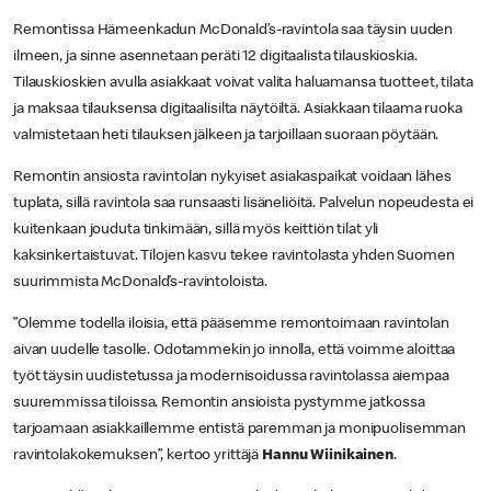
Remontissa Hämeenkadun McDonald’s-ravintola saa täysin uuden
ilmeen, ja sinne asennetaan peräti 12 digitaalista tilauskioskia.
Tilauskioskien avulla asiakkaat voivat valita haluamansa tuotteet, tilata
ja maksaa tilauksensa digitaalisilta näytöiltä. Asiakkaan tilaama ruoka
valmistetaan heti tilauksen jälkeen ja tarjoillaan suoraan pöytään.
Remontin ansiosta ravintolan nykyiset asiakaspaikat voidaan lähes
tuplata, sillä ravintola saa runsaasti lisäneliöitä. Palvelun nopeudesta ei
kuitenkaan jouduta tinkimään, sillä myös keittiön tilat yli
kaksinkertaistuvat. Tilojen kasvu tekee ravintolasta yhden Suomen
suurimmista McDonald’s-ravintoloista.
”Olemme todella iloisia, että pääsemme remontoimaan ravintolan
aivan uudelle tasolle. Odotammekin jo innolla, että voimme aloittaa
työt täysin uudistetussa ja modernisoidussa ravintolassa aiempaa
suuremmissa tiloissa. Remontin ansioista pystymme jatkossa
tarjoamaan asiakkaillemme entistä paremman ja monipuolisemman
ravintolakokemuksen”, kertoo yrittäjä
Hannu Wiinikainen
.