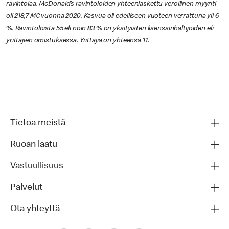
ravintolaa. McDonald’s ravintoloiden yhteenlaskettu verollinen myynti
oli 218,7 M€ vuonna 2020. Kasvua oli edelliseen vuoteen verrattuna yli 6
%. Ravintoloista 55 eli noin 83 % on yksityisten lisenssinhaltijoiden eli
yrittäjien omistuksessa. Yrittäjiä on yhteensä 11.
Tietoa meistä
Ruoan laatu
Vastuullisuus
Palvelut
Ota yhteyttä