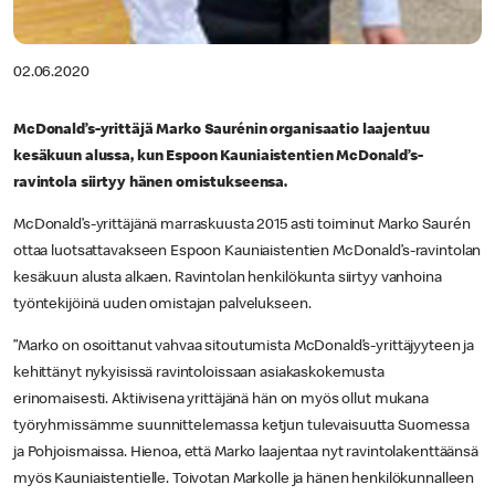
02.06.2020
McDonald’s-yrittäjä Marko Saurénin organisaatio laajentuu
kesäkuun alussa, kun Espoon Kauniaistentien McDonald’s-
ravintola siirtyy hänen omistukseensa.
McDonald’s-yrittäjänä marraskuusta 2015 asti toiminut Marko Saurén
ottaa luotsattavakseen Espoon Kauniaistentien McDonald’s-ravintolan
kesäkuun alusta alkaen. Ravintolan henkilökunta siirtyy vanhoina
työntekijöinä uuden omistajan palvelukseen.
”Marko on osoittanut vahvaa sitoutumista McDonald’s-yrittäjyyteen ja
kehittänyt nykyisissä ravintoloissaan asiakaskokemusta
erinomaisesti. Aktiivisena yrittäjänä hän on myös ollut mukana
työryhmissämme suunnittelemassa ketjun tulevaisuutta Suomessa
ja Pohjoismaissa. Hienoa, että Marko laajentaa nyt ravintolakenttäänsä
myös Kauniaistentielle. Toivotan Markolle ja hänen henkilökunnalleen