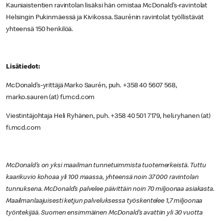
Kauniaistentien ravintolan lisäksi hän omistaa McDonald’s-ravintolat
Helsingin Pukinmäessä ja Kivikossa. Saurénin ravintolat työllistävät
yhteensä 150 henkilöä.
Lisätiedot:
McDonald’s-yrittäjä Marko Saurén, puh. +358 40 5607 568,
marko.sauren (at) fi.mcd.com
Viestintäjohtaja Heli Ryhänen, puh. +358 40 501 7179, heli.ryhanen (at)
fi.mcd.com
McDonald’s on yksi maailman tunnetuimmista tuotemerkeistä. Tuttu
kaarikuvio kohoaa yli 100 maassa, yhteensä noin 37 000 ravintolan
tunnuksena. McDonald’s palvelee päivittäin noin 70 miljoonaa asiakasta.
Maailmanlaajuisesti ketjun palveluksessa työskentelee 1,7 miljoonaa
työntekijää. Suomen ensimmäinen McDonald’s avattiin yli 30 vuotta