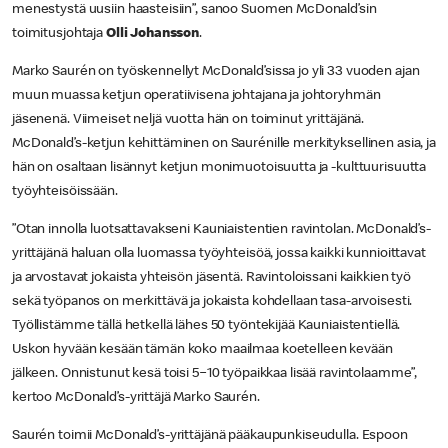
menestystä uusiin haasteisiin”, sanoo Suomen McDonald’sin
toimitusjohtaja
Olli Johansson
.
Marko Saurén on työskennellyt McDonald’sissa jo yli 33 vuoden ajan
muun muassa ketjun operatiivisena johtajana ja johtoryhmän
jäsenenä. Viimeiset neljä vuotta hän on toiminut yrittäjänä.
McDonald’s-ketjun kehittäminen on Saurénille merkityksellinen asia, ja
hän on osaltaan lisännyt ketjun monimuotoisuutta ja -kulttuurisuutta
työyhteisöissään.
”Otan innolla luotsattavakseni Kauniaistentien ravintolan. McDonald’s-
yrittäjänä haluan olla luomassa työyhteisöä, jossa kaikki kunnioittavat
ja arvostavat jokaista yhteisön jäsentä. Ravintoloissani kaikkien työ
sekä työpanos on merkittävä ja jokaista kohdellaan tasa-arvoisesti.
Työllistämme tällä hetkellä lähes 50 työntekijää Kauniaistentiellä.
Uskon hyvään kesään tämän koko maailmaa koetelleen kevään
jälkeen. Onnistunut kesä toisi 5−10 työpaikkaa lisää ravintolaamme”,
kertoo McDonald’s-yrittäjä Marko Saurén.
Saurén toimii McDonald’s-yrittäjänä pääkaupunkiseudulla. Espoon