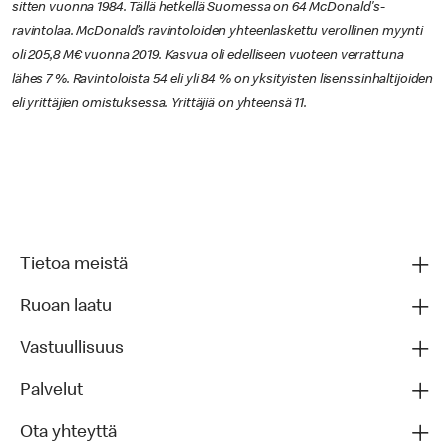
sitten vuonna 1984. Tällä hetkellä Suomessa on 64 McDonald's-
ravintolaa. McDonald’s ravintoloiden yhteenlaskettu verollinen myynti
oli 205,8 M€ vuonna 2019. Kasvua oli edelliseen vuoteen verrattuna
lähes 7 %. Ravintoloista 54 eli yli 84 % on yksityisten lisenssinhaltijoiden
eli yrittäjien omistuksessa. Yrittäjiä on yhteensä 11.
Tietoa meistä
Ruoan laatu
Vastuullisuus
Palvelut
Ota yhteyttä