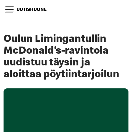
UUTISHUONE
Oulun Limingantullin
McDonald’s-ravintola
uudistuu täysin ja
aloittaa pöytiintarjoilun