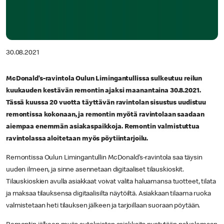
30.08.2021
McDonald’s-ravintola Oulun Limingantullissa sulkeutuu reilun
kuukauden kestävän remontin ajaksi maanantaina 30.8.2021.
Tässä kuussa 20 vuotta täyttävän ravintolan sisustus uudistuu
remontissa kokonaan, ja remontin myötä ravintolaan saadaan
aiempaa enemmän asiakaspaikkoja. Remontin valmistuttua
ravintolassa aloitetaan myös pöytiintarjoilu.
Remontissa Oulun Limingantullin McDonald’s-ravintola saa täysin
uuden ilmeen, ja sinne asennetaan digitaaliset tilauskioskit.
Tilauskioskien avulla asiakkaat voivat valita haluamansa tuotteet, tilata
ja maksaa tilauksensa digitaalisilta näytöiltä. Asiakkaan tilaama ruoka
valmistetaan heti tilauksen jälkeen ja tarjoillaan suoraan pöytään.