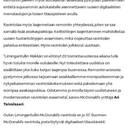
Remontin jälkeen myös autokaistan asiakkaita pystytään palvelemaan
entistä sujuvammin autokaistalle asennettavien uusien digitaalisten
menutaulujen ja toisen tilauspisteen avulla.
Ravintolaa myös laajennetaan remontin yhteydessä, joten se saa
samalla lisää asiakaspaikkoja. Keittiötilojen laajentaminen mahdollistaa
uusien tuotantolinjojen avaamisen, mikä nopeuttaa ravintolan
palvelua entisestään. Myös ravintolan julkisivut uusitaan.
”Limingantullin Mäkkäri on ehtinyt 20 toimintavuotensa aikana tulla
hyvin tutuksi monille oululaisille. Nyt toteutettava uudistus on
sisällöltään yksi koko ketjun laajimpia Suomessa. Remontin ansiosta
pystymme jatkossa tarjoamaan asiakkaillemme monipuolisemman ja
nykyaikaisemman ravintolakokemuksen sekä palvelemaan yhä
isompaa asiakasjoukkoa. Odotamme jo innolla täysin uudistuneen ja
modernisoidun ravintolan avaamista”, sanoo McDonald’s-yrittäjä
Ari
Taivalsaari
.
Oulun Limingantullin McDonald’s-ravintola on jo 57. Suomen
McDonald’s-ravintola, josta löytyvät digitaaliset tilauskioskit.