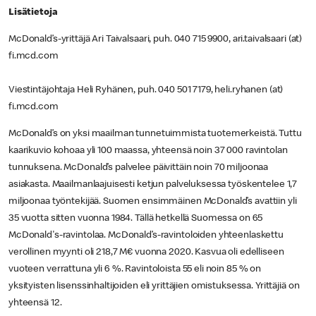
Lisätietoja
McDonald’s-yrittäjä Ari Taivalsaari, puh. 040 715 9900, ari.taivalsaari (at)
fi.mcd.com
Viestintäjohtaja Heli Ryhänen, puh. 040 501 7179, heli.ryhanen (at)
fi.mcd.com
McDonald’s on yksi maailman tunnetuimmista tuotemerkeistä. Tuttu
kaarikuvio kohoaa yli 100 maassa, yhteensä noin 37 000 ravintolan
tunnuksena. McDonald’s palvelee päivittäin noin 70 miljoonaa
asiakasta. Maailmanlaajuisesti ketjun palveluksessa työskentelee 1,7
miljoonaa työntekijää. Suomen ensimmäinen McDonald’s avattiin yli
35 vuotta sitten vuonna 1984. Tällä hetkellä Suomessa on 65
McDonald's-ravintolaa. McDonald’s-ravintoloiden yhteenlaskettu
verollinen myynti oli 218,7 M€ vuonna 2020. Kasvua oli edelliseen
vuoteen verrattuna yli 6 %. Ravintoloista 55 eli noin 85 % on
yksityisten lisenssinhaltijoiden eli yrittäjien omistuksessa. Yrittäjiä on
yhteensä 12.