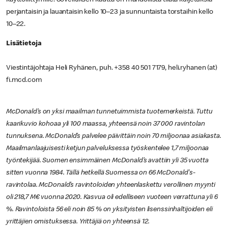
perjantaisin ja lauantaisin kello 10–23 ja sunnuntaista torstaihin kello
10–22.
Lisätietoja
Viestintäjohtaja Heli Ryhänen, puh. +358 40 501 7179, heli.ryhanen (at)
fi.mcd.com
McDonald’s on yksi maailman tunnetuimmista tuotemerkeistä. Tuttu
kaarikuvio kohoaa yli 100 maassa, yhteensä noin 37 000 ravintolan
tunnuksena. McDonald’s palvelee päivittäin noin 70 miljoonaa asiakasta.
Maailmanlaajuisesti ketjun palveluksessa työskentelee 1,7 miljoonaa
työntekijää. Suomen ensimmäinen McDonald’s avattiin yli 35 vuotta
sitten vuonna 1984. Tällä hetkellä Suomessa on 66 McDonald's-
ravintolaa. McDonald’s ravintoloiden yhteenlaskettu verollinen myynti
oli 218,7 M€ vuonna 2020. Kasvua oli edelliseen vuoteen verrattuna yli 6
%. Ravintoloista 56 eli noin 85 % on yksityisten lisenssinhaltijoiden eli
yrittäjien omistuksessa. Yrittäjiä on yhteensä 12.