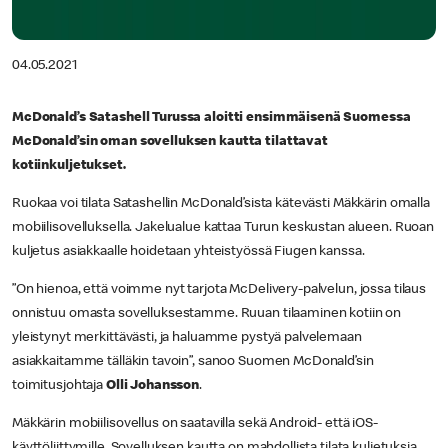
04.05.2021
McDonald’s Satashell Turussa aloitti ensimmäisenä Suomessa
McDonald’sin oman sovelluksen kautta tilattavat
kotiinkuljetukset.
Ruokaa voi tilata Satashellin McDonald’sista kätevästi Mäkkärin omalla
mobiilisovelluksella. Jakelualue kattaa Turun keskustan alueen. Ruoan
kuljetus asiakkaalle hoidetaan yhteistyössä Fiugen kanssa.
”On hienoa, että voimme nyt tarjota McDelivery-palvelun, jossa tilaus
onnistuu omasta sovelluksestamme. Ruuan tilaaminen kotiin on
yleistynyt merkittävästi, ja haluamme pystyä palvelemaan
asiakkaitamme tälläkin tavoin”, sanoo Suomen McDonald’sin
toimitusjohtaja
Olli Johansson
.
Mäkkärin mobiilisovellus on saatavilla sekä Android- että iOS-
käyttöliittymille. Sovelluksen kautta on mahdollista tilata kuljetuksia