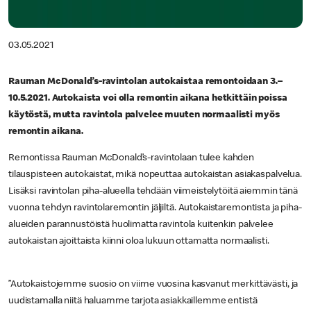
03.05.2021
Rauman McDonald’s-ravintolan autokaistaa remontoidaan 3.–
10.5.2021. Autokaista voi olla remontin aikana hetkittäin poissa
käytöstä, mutta ravintola palvelee muuten normaalisti myös
remontin aikana.
Remontissa Rauman McDonald’s-ravintolaan tulee kahden
tilauspisteen autokaistat, mikä nopeuttaa autokaistan asiakaspalvelua.
Lisäksi ravintolan piha-alueella tehdään viimeistelytöitä aiemmin tänä
vuonna tehdyn ravintolaremontin jäljiltä. Autokaistaremontista ja piha-
alueiden parannustöistä huolimatta ravintola kuitenkin palvelee
autokaistan ajoittaista kiinni oloa lukuun ottamatta normaalisti.
”Autokaistojemme suosio on viime vuosina kasvanut merkittävästi, ja
uudistamalla niitä haluamme tarjota asiakkaillemme entistä