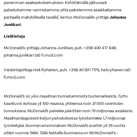
paremman asiakaskokemuksen. Kehittämällä jatkuvasti
palveluitamme varmistamme, että palvelemme asiakkaitamme
parhaalla mahdollisella tavalla”, kertoo McDonald’s-yrittäjä
Johanna
Junkkari
.
Lisätietoja
McDonald’s-yrittäjä Johanna Junkkari, puh. +358 400 417 848,
johanna.junkkari (at) fi.mcd.com
Viestintäjohtaja Heli Ryhänen, puh. +358 40 501 7179, heli.ryhanen (at)
fi.mcd.com
McDonald’s on yksi maailman tunnetuimmista tuotemerkeistä. Tuttu
kaarikuvio kohoaa yli 100 maassa, yhteensä noin 37 000 ravintolan
tunnuksena. McDonald’s palvelee päivittäin noin 70 miljoonaa asiakasta.
Maailmanlaajuisesti ketjun palveluksessa työskentelee 1,7 miljoonaa
työntekijää. Suomen ensimmäinen McDonald’s avattiin yli 35 vuotta
sitten vuonna 1984. Tällä hetkellä Suomessa on 66 McDonald's-