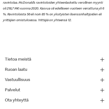
ravintolaa. McDonald’s ravintoloiden yhteenlaskettu verollinen myynti
oli 218,7 M€ vuonna 2020. Kasvua oli edelliseen vuoteen verrattuna yli 6
%. Ravintoloista 56 eli noin 85 % on yksityisten lisenssinhaltijoiden eli
yrittäjien omistuksessa. Yrittäjiä on yhteensä 12.
Tietoa meistä
Ruoan laatu
Vastuullisuus
Palvelut
Ota yhteyttä