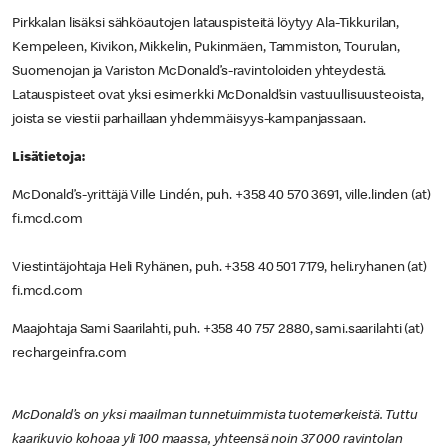
Pirkkalan lisäksi sähköautojen latauspisteitä löytyy Ala-Tikkurilan,
Kempeleen, Kivikon, Mikkelin, Pukinmäen, Tammiston, Tourulan,
Suomenojan ja Variston McDonald’s-ravintoloiden yhteydestä.
Latauspisteet ovat yksi esimerkki McDonald’sin vastuullisuusteoista,
joista se viestii parhaillaan yhdemmäisyys-kampanjassaan.
Lisätietoja:
McDonald’s-yrittäjä Ville Lindén, puh. +358 40 570 3691, ville.linden (at)
fi.mcd.com
Viestintäjohtaja Heli Ryhänen, puh. +358 40 501 7179, heli.ryhanen (at)
fi.mcd.com
Maajohtaja Sami Saarilahti, puh. +358 40 757 2880, sami.saarilahti (at)
rechargeinfra.com
McDonald’s on yksi maailman tunnetuimmista tuotemerkeistä. Tuttu
kaarikuvio kohoaa yli 100 maassa, yhteensä noin 37 000 ravintolan