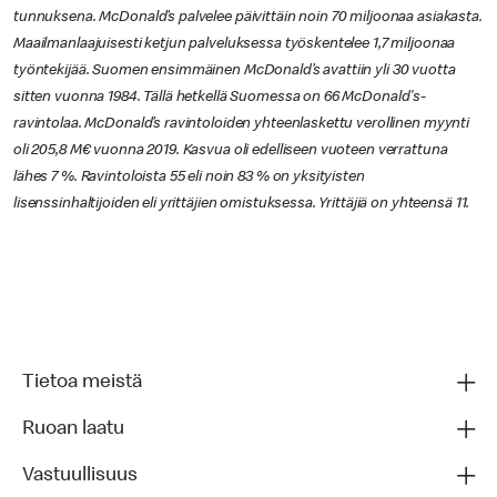
tunnuksena. McDonald’s palvelee päivittäin noin 70 miljoonaa asiakasta.
Maailmanlaajuisesti ketjun palveluksessa työskentelee 1,7 miljoonaa
työntekijää. Suomen ensimmäinen McDonald’s avattiin yli 30 vuotta
sitten vuonna 1984. Tällä hetkellä Suomessa on 66 McDonald's-
ravintolaa. McDonald’s ravintoloiden yhteenlaskettu verollinen myynti
oli 205,8 M€ vuonna 2019. Kasvua oli edelliseen vuoteen verrattuna
lähes 7 %. Ravintoloista 55 eli noin 83 % on yksityisten
lisenssinhaltijoiden eli yrittäjien omistuksessa. Yrittäjiä on yhteensä 11.
Tietoa meistä
Ruoan laatu
Vastuullisuus