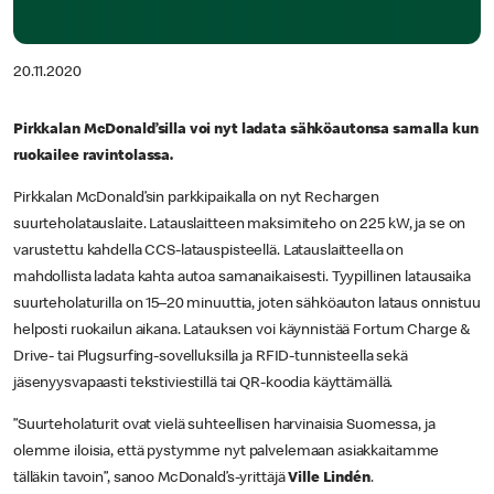
20.11.2020
Pirkkalan McDonald’silla voi nyt ladata sähköautonsa samalla kun
ruokailee ravintolassa.
Pirkkalan McDonald’sin parkkipaikalla on nyt Rechargen
suurteholatauslaite. Latauslaitteen maksimiteho on 225 kW, ja se on
varustettu kahdella CCS-latauspisteellä. Latauslaitteella on
mahdollista ladata kahta autoa samanaikaisesti. Tyypillinen latausaika
suurteholaturilla on 15–20 minuuttia, joten sähköauton lataus onnistuu
helposti ruokailun aikana. Latauksen voi käynnistää Fortum Charge &
Drive- tai Plugsurfing-sovelluksilla ja RFID-tunnisteella sekä
jäsenyysvapaasti tekstiviestillä tai QR-koodia käyttämällä.
”Suurteholaturit ovat vielä suhteellisen harvinaisia Suomessa, ja
olemme iloisia, että pystymme nyt palvelemaan asiakkaitamme
tälläkin tavoin”, sanoo McDonald’s-yrittäjä
Ville Lindén
.