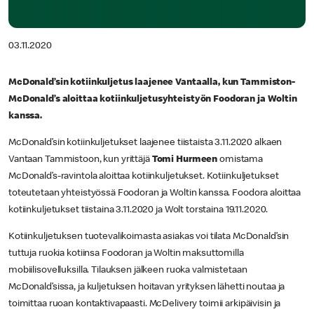
03.11.2020
McDonald’sin kotiinkuljetus laajenee Vantaalla, kun Tammiston-
McDonald’s aloittaa kotiinkuljetusyhteistyön Foodoran ja Woltin
kanssa.
McDonald’sin kotiinkuljetukset laajenee tiistaista 3.11.2020 alkaen
Vantaan Tammistoon, kun yrittäjä
Tomi Hurmeen
omistama
McDonald’s-ravintola aloittaa kotiinkuljetukset. Kotiinkuljetukset
toteutetaan yhteistyössä Foodoran ja Woltin kanssa. Foodora aloittaa
kotiinkuljetukset tiistaina 3.11.2020 ja Wolt torstaina 19.11.2020.
Kotiinkuljetuksen tuotevalikoimasta asiakas voi tilata McDonald’sin
tuttuja ruokia kotiinsa Foodoran ja Woltin maksuttomilla
mobiilisovelluksilla. Tilauksen jälkeen ruoka valmistetaan
McDonald’sissa, ja kuljetuksen hoitavan yrityksen lähetti noutaa ja
toimittaa ruoan kontaktivapaasti. McDelivery toimii arkipäivisin ja