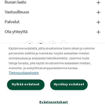
Ruoan laatu
Vastuullisuus
Palvelut
Ota yhteyttä
Käytämme evästeitä, jotta sivustomme toimii oikein ja voimme
personoida sisältöä ja mainoksia, tarjota sosiaalisen median
ominaisuuksia ja analysoida tietoliikennettä. Jaamme myös
tietoja tavasta, jolla käytät sivustoamme sosiaalisen median,
mainonta- ja analytiikkakumppaneidemme kanssa.
Tietosuojaseloste
Tietosuojaseloste
Hylkää evästeet
Hyväksy evästeet
Käyttöehdot
© 2026 McDonald's. Kaikki oikeudet pidätetään.
Evästeasetukset