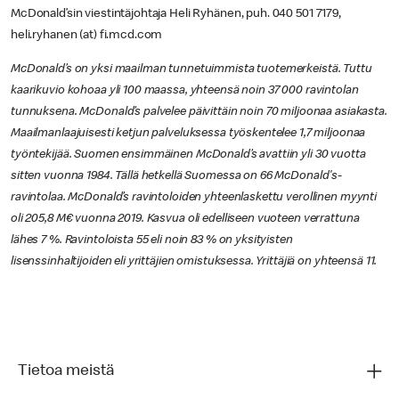
McDonald’sin viestintäjohtaja Heli Ryhänen, puh. 040 501 7179,
heli.ryhanen (at) fi.mcd.com
McDonald’s on yksi maailman tunnetuimmista tuotemerkeistä. Tuttu
kaarikuvio kohoaa yli 100 maassa, yhteensä noin 37 000 ravintolan
tunnuksena. McDonald’s palvelee päivittäin noin 70 miljoonaa asiakasta.
Maailmanlaajuisesti ketjun palveluksessa työskentelee 1,7 miljoonaa
työntekijää. Suomen ensimmäinen McDonald’s avattiin yli 30 vuotta
sitten vuonna 1984. Tällä hetkellä Suomessa on 66 McDonald's-
ravintolaa. McDonald’s ravintoloiden yhteenlaskettu verollinen myynti
oli 205,8 M€ vuonna 2019. Kasvua oli edelliseen vuoteen verrattuna
lähes 7 %. Ravintoloista 55 eli noin 83 % on yksityisten
lisenssinhaltijoiden eli yrittäjien omistuksessa. Yrittäjiä on yhteensä 11.
Tietoa meistä