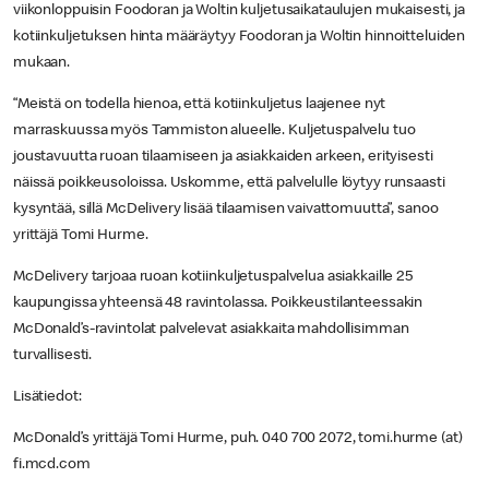
viikonloppuisin Foodoran ja Woltin kuljetusaikataulujen mukaisesti, ja
kotiinkuljetuksen hinta määräytyy Foodoran ja Woltin hinnoitteluiden
mukaan.
“Meistä on todella hienoa, että kotiinkuljetus laajenee nyt
marraskuussa myös Tammiston alueelle. Kuljetuspalvelu tuo
joustavuutta ruoan tilaamiseen ja asiakkaiden arkeen, erityisesti
näissä poikkeusoloissa. Uskomme, että palvelulle löytyy runsaasti
kysyntää, sillä McDelivery lisää tilaamisen vaivattomuutta”, sanoo
yrittäjä Tomi Hurme.
McDelivery tarjoaa ruoan kotiinkuljetuspalvelua asiakkaille 25
kaupungissa yhteensä 48 ravintolassa. Poikkeustilanteessakin
McDonald’s-ravintolat palvelevat asiakkaita mahdollisimman
turvallisesti.
Lisätiedot:
McDonald’s yrittäjä Tomi Hurme, puh. 040 700 2072, tomi.hurme (at)
fi.mcd.com