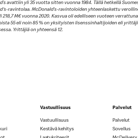
s avattiin yli 35 vuotta sitten vuonna 1984. Tällä hetkellä Suome
's-ravintolaa. McDonald’s-ravintoloiden yhteenlaskettu verolli
i 218,7 M€ vuonna 2020. Kasvua oli edelliseen vuoteen verrattuna 
ista 55 eli noin 85 % on yksityisten lisenssinhaltijoiden eli yrittäj
ssa. Yrittäjiä on yhteensä 12.
Vastuullisuus
Palvelut
Vastuullisuus
Palvelut
kuri
Kestävä kehitys
Sovellus
iot
Laatukriteerit
McDelivery