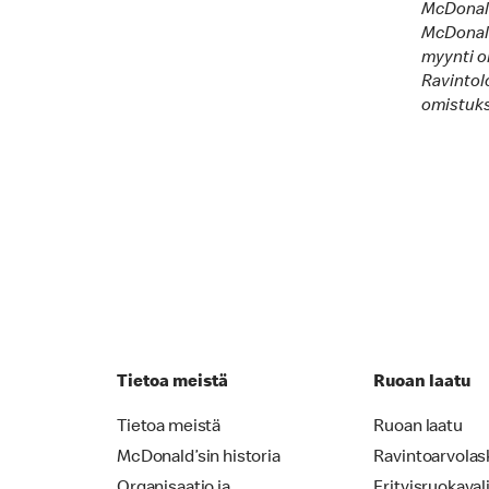
McDonald’
McDonald
myynti ol
Ravintolo
omistukse
Tietoa meistä
Ruoan laatu
Tietoa meistä
Ruoan laatu
McDonald’sin historia
Ravintoarvolas
Organisaatio ja
Erityisruokaval