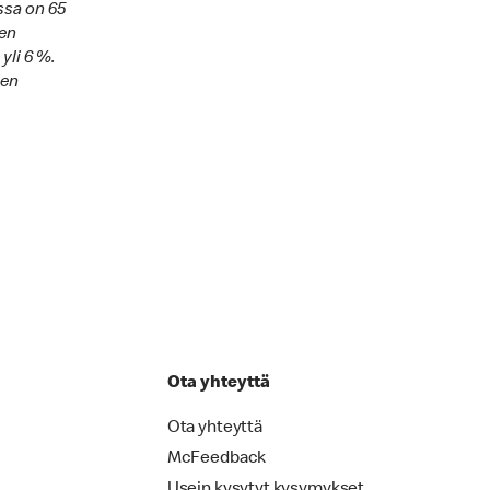
ssa on 65
nen
yli 6 %.
ien
Ota yhteyttä
Ota yhteyttä
McFeedback
Usein kysytyt kysymykset