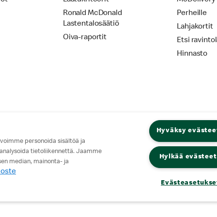
Ronald McDonald
Perheille
Lastentalosäätiö
Lahjakortit
Oiva-raportit
Etsi ravinto
Hinnasto
Hyväksy evästee
 voimme personoida sisältöä ja
 analysoida tietoliikennettä. Jaamme
Hylkää evästeet
isen median, mainonta- ja
loste
Evästeasetukse