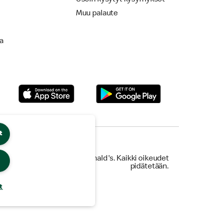
Muu palaute
la
t
© 2026 McDonald's. Kaikki oikeudet
pidätetään.
t