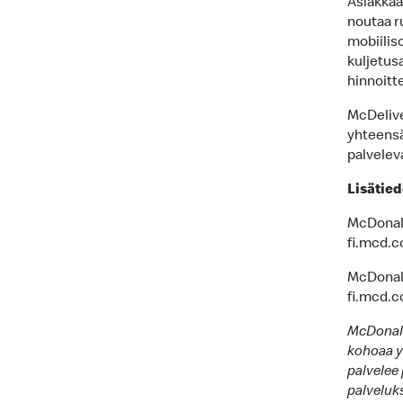
Asiakkaa
noutaa r
mobiiliso
kuljetus
hinnoitt
McDelive
yhteensä
palvelev
Lisätied
McDonald
fi.mcd.
McDonald’
fi.mcd.
McDonald
kohoaa y
palvelee 
palveluk