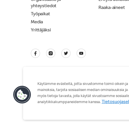
yhteystiedot
Raaka-aineet
Työpaikat
Media
Yrittäjäksi
Käytämme evästeitä, jotta sivustomme toimii oikein ja
mainoksia, tarjota sosiaalisen median ominaisuuksia ja
Tietosuojaseloste
Käyttöehdot
myös tietoja tavasta, jolla käytät sivustoamme sosiaal
Tietosuojase
analytiikkakumppaneidemme kanssa.