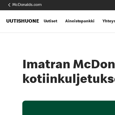
McDonalds.com
UUTISHUONE
Uutiset
Aineistopankki
Yhteys
Imatran McDona
kotiinkuljetuks