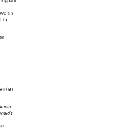
kumppani
 Woltin
ltin
ssa
en (at)
ikuvio
onald’s
n
en