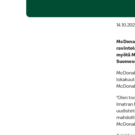
14.10.202
McDonald
ravintol
myötä Mc
Suomess
McDonald
lokakuuta
McDonald
“Olen to
Imatran 
uudistet
mahdolli
McDonald