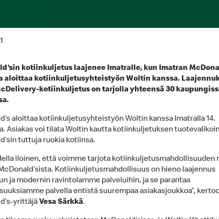
1
’sin kotiinkuljetus laajenee Imatralle, kun Imatran McDona
a aloittaa kotiinkuljetusyhteistyön Woltin kanssa. Laajennu
Delivery-kotiinkuljetus on tarjolla yhteensä 30 kaupungiss
a.
’s aloittaa kotiinkuljetusyhteistyön Woltin kanssa Imatralla 14.
. Asiakas voi tilata Woltin kautta kotiinkuljetuksen tuotevaliko
’sin tuttuja ruokia kotiinsa.
della iloinen, että voimme tarjota kotiinkuljetusmahdollisuuden
McDonald’sista. Kotiinkuljetusmahdollisuus on hieno laajennus
un ja modernin ravintolamme palveluihin, ja se parantaa
suuksiamme palvella entistä suurempaa asiakasjoukkoa”, kerto
’s-yrittäjä
Vesa Särkkä
.