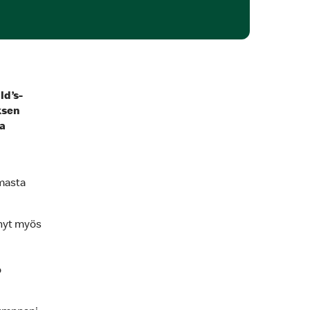
ld’s-
ksen
a
imasta
 nyt myös
o