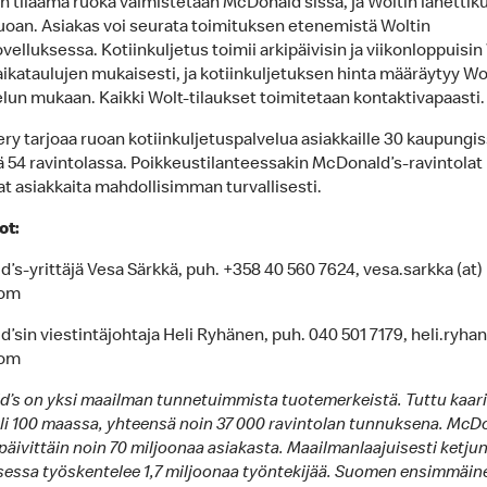
n tilaama ruoka valmistetaan McDonald’sissa, ja Woltin lähetti
uoan. Asiakas voi seurata toimituksen etenemistä Woltin
velluksessa. Kotiinkuljetus toimii arkipäivisin ja viikonloppuisin
aikataulujen mukaisesti, ja kotiinkuljetuksen hinta määräytyy Wo
elun mukaan. Kaikki Wolt-tilaukset toimitetaan kontaktivapaasti.
ry tarjoaa ruoan kotiinkuljetuspalvelua asiakkaille 30 kaupungi
 54 ravintolassa.
Poikkeustilanteessakin McDonald’s-ravintolat
at asiakkaita mahdollisimman turvallisesti.
ot:
’s-yrittäjä Vesa Särkkä, puh. +358 40 560 7624, vesa.sarkka (at)
com
sin viestintäjohtaja Heli Ryhänen, puh. 040 501 7179, heli.ryhan
com
’s on yksi maailman tunnetuimmista tuotemerkeistä. Tuttu kaar
li 100 maassa, yhteensä noin 37 000 ravintolan tunnuksena. McD
päivittäin noin 70 miljoonaa asiakasta. Maailmanlaajuisesti ketju
sessa työskentelee 1,7 miljoonaa työntekijää. Suomen ensimmäin