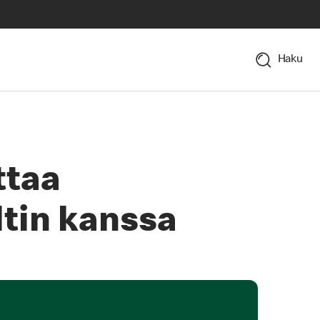
Haku
ttaa
ltin kanssa