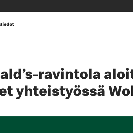
tiedot
ld’s-ravintola aloi
et yhteistyössä Wo