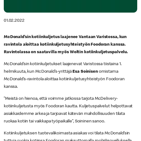
01.02.2022
McDonald’sin kotiinkuljetus laajenee Vantaan Varistossa, kun
ravintola aloittaa kotiinkuljetusyhteistyön Foodoran kanssa.
Ravintolassa on saatavilla myös Woltin kotiinkuljetuspalvelu.
McDonald’sin kotiinkuljetukset laajenevat Varistossa tiistaina 1.
helmikuuta, kun McDonald’s-yrittäjä
Esa Soinisen
omistama
McDonald’s-ravintola aloittaa kotiinkuljetusyhteistyön Foodoran
kanssa.
”Meistä on hienoa, että voimme jatkossa tarjota McDelivery-
kotiinkuljetusta myös Foodoran kautta. Kuljetuspalvelut helpottavat
asiakkaidemme arkea ja tarjoavat kätevän mahdollisuuden tilata
ruokaa kotiin tai vaikkapa työpaikalle”, Soininen sanoo.
Kotiinkuljetuksen tuotevalikoimasta asiakas voi tilata McDonald’sin
tuttuja ruokia kotiinsa Foodoran maksuttomalla mobiilisovelluksella.