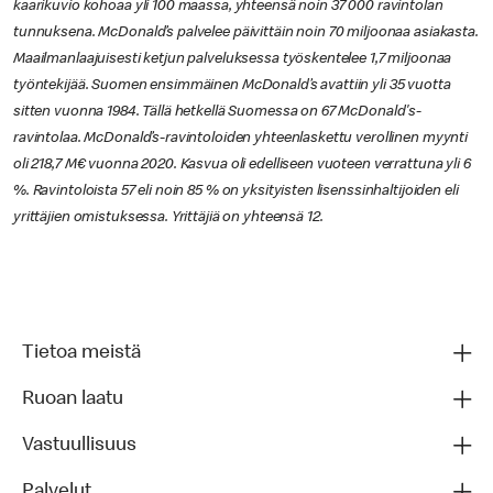
kaarikuvio kohoaa yli 100 maassa, yhteensä noin 37 000 ravintolan
tunnuksena. McDonald’s palvelee päivittäin noin 70 miljoonaa asiakasta.
Maailmanlaajuisesti ketjun palveluksessa työskentelee 1,7 miljoonaa
työntekijää. Suomen ensimmäinen McDonald’s avattiin yli 35 vuotta
sitten vuonna 1984. Tällä hetkellä Suomessa on 67 McDonald's-
ravintolaa. McDonald’s-ravintoloiden yhteenlaskettu verollinen myynti
oli 218,7 M€ vuonna 2020. Kasvua oli edelliseen vuoteen verrattuna yli 6
%. Ravintoloista 57 eli noin 85 % on yksityisten lisenssinhaltijoiden eli
yrittäjien omistuksessa. Yrittäjiä on yhteensä 12.
Tietoa meistä
Ruoan laatu
Vastuullisuus
Palvelut