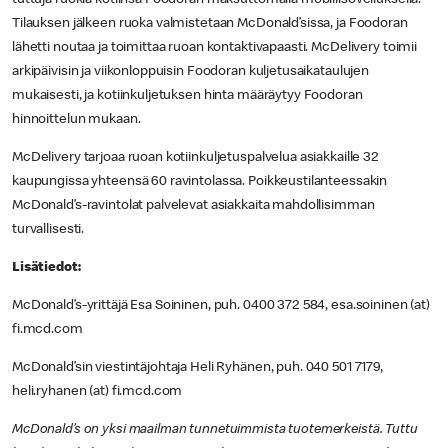
Tilauksen jälkeen ruoka valmistetaan McDonald’sissa, ja Foodoran
lähetti noutaa ja toimittaa ruoan kontaktivapaasti. McDelivery toimii
arkipäivisin ja viikonloppuisin Foodoran kuljetusaikataulujen
mukaisesti, ja kotiinkuljetuksen hinta määräytyy Foodoran
hinnoittelun mukaan.
McDelivery tarjoaa ruoan kotiinkuljetuspalvelua asiakkaille 32
kaupungissa yhteensä 60 ravintolassa. Poikkeustilanteessakin
McDonald’s-ravintolat palvelevat asiakkaita mahdollisimman
turvallisesti.
Lisätiedot:
McDonald’s-yrittäjä Esa Soininen, puh. 0400 372 584, esa.soininen (at)
fi.mcd.com
McDonald’sin viestintäjohtaja Heli Ryhänen, puh. 040 501 7179,
heli.ryhanen (at) fi.mcd.com
McDonald’s on yksi maailman tunnetuimmista tuotemerkeistä. Tuttu