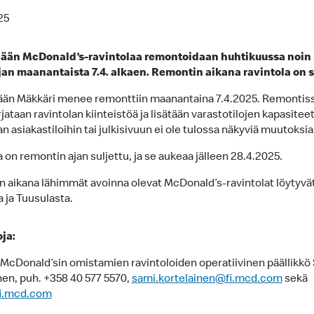
25
ään McDonald’s-ravintolaa remontoidaan huhtikuussa noin
jan maanantaista 7.4. alkaen. Remontin aikana ravintola on s
än Mäkkäri menee remonttiin maanantaina 7.4.2025. Remontis
ataan ravintolan kiinteistöä ja lisätään varastotilojen kapasiteet
n asiakastiloihin tai julkisivuun ei ole tulossa näkyviä muutoksi
 on remontin ajan suljettu, ja se aukeaa jälleen 28.4.2025.
 aikana lähimmät avoinna olevat McDonald’s-ravintolat löytyvä
 ja Tuusulasta.
oja:
cDonald’sin omistamien ravintoloiden operatiivinen päällikkö
nen, puh. +358 40 577 5570,
sami.kortelainen@fi.mcd.com
sekä
i.mcd.com