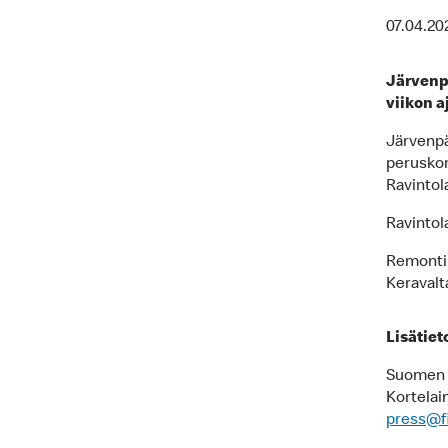
07.04.20
Järvenp
viikon a
Järvenpä
peruskorj
Ravintola
Ravintola
Remontin
Keravalta
Lisätiet
Suomen M
Kortelai
press@f