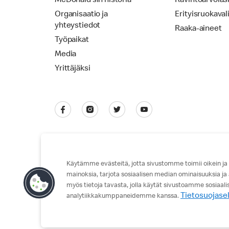
McDonald’sin historia
Ravintoarvolas
Organisaatio ja
Erityisruokaval
yhteystiedot
Raaka-aineet
Työpaikat
Media
Yrittäjäksi
Käytämme evästeitä, jotta sivustomme toimii oikein ja
mainoksia, tarjota sosiaalisen median ominaisuuksia ja
Tietosuojaseloste
Käyttöehdot
myös tietoja tavasta, jolla käytät sivustoamme sosiaal
Tietosuojase
analytiikkakumppaneidemme kanssa.