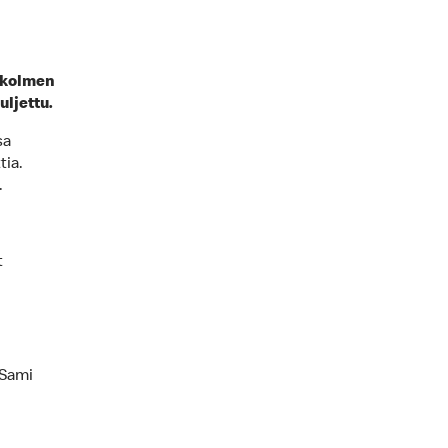
 kolmen
uljettu.
sa
tia.
a.
t
 Sami