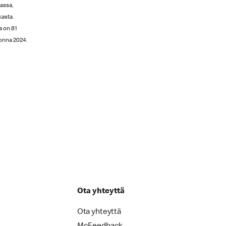
assa,
kasta.
a on 81
uonna 2024.
Ota yhteyttä
Ota yhteyttä