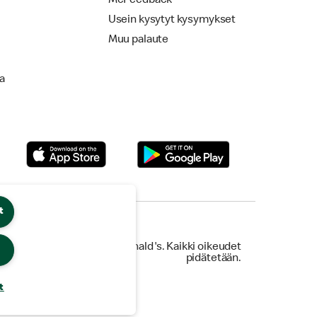
McFeedback
Usein kysytyt kysymykset
Muu palaute
la
t
© 2026 McDonald's. Kaikki oikeudet
pidätetään.
t