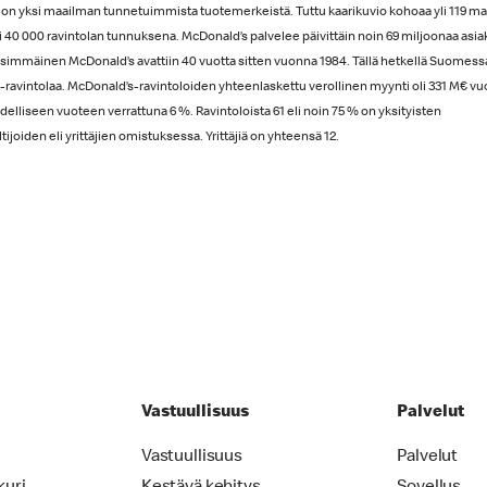
on yksi maailman tunnetuimmista tuotemerkeistä. Tuttu kaarikuvio kohoaa yli 119 ma
i 40 000 ravintolan tunnuksena. McDonald’s palvelee päivittäin noin 69 miljoonaa asia
mmäinen McDonald’s avattiin 40 vuotta sitten vuonna 1984. Tällä hetkellä Suomess
ravintolaa. McDonald’s-ravintoloiden yhteenlaskettu verollinen myynti oli 331 M€ v
delliseen vuoteen verrattuna 6 %. Ravintoloista 61 eli noin 75 % on yksityisten
tijoiden eli yrittäjien omistuksessa. Yrittäjiä on yhteensä 12.
Vastuullisuus
Palvelut
Vastuullisuus
Palvelut