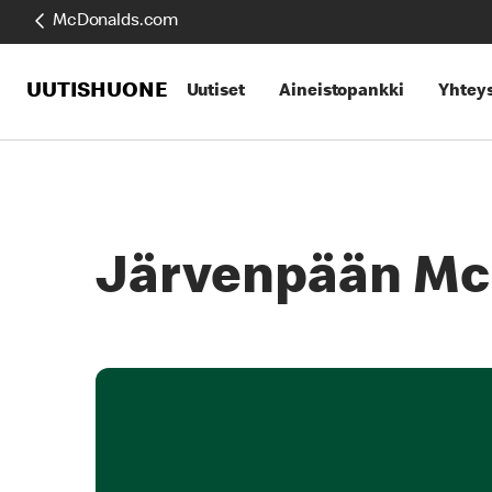
McDonalds.com
UUTISHUONE
Uutiset
Aineistopankki
Yhteys
Järvenpään McD