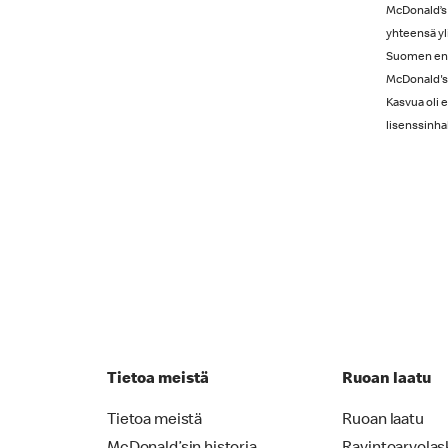
McDonald’s 
yhteensä yl
Suomen ensi
McDonald's-
Kasvua oli e
lisenssinhal
Tietoa meistä
Ruoan laatu
Tietoa meistä
Ruoan laatu