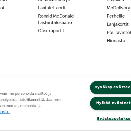
kuri
Kestävä kehitys
Sovellus
iot
Laatukriteerit
McDelivery
Ronald McDonald
Perheille
Lastentalosäätiö
Lahjakortit
Oiva-raportit
Etsi ravinto
Hinnasto
Hyväksy evästee
 voimme personoida sisältöä ja
 analysoida tietoliikennettä. Jaamme
Hylkää evästeet
isen median, mainonta- ja
loste
Evästeasetukse