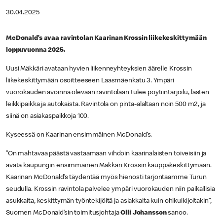
30.04.2025
McDonald’s avaa ravintolan Kaarinan Krossin liikekeskittymään
loppuvuonna 2025.
Uusi Mäkkäri avataan hyvien liikenneyhteyksien äärelle Krossin
liikekeskittymään osoitteeseen Laasmäenkatu 3. Ympäri
vuorokauden avoinna olevaan ravintolaan tulee pöytiintarjoilu, lasten
leikkipaikka ja autokaista. Ravintola on pinta-alaltaan noin 500 m2, ja
siinä on asiakaspaikkoja 100.
Kyseessä on Kaarinan ensimmäinen McDonald’s.
”On mahtavaa päästä vastaamaan vihdoin kaarinalaisten toiveisiin ja
avata kaupungin ensimmäinen Mäkkäri Krossin kauppakeskittymään.
Kaarinan McDonald’s täydentää myös hienosti tarjontaamme Turun
seudulla. Krossin ravintola palvelee ympäri vuorokauden niin paikallisia
asukkaita, keskittymän työntekijöitä ja asiakkaita kuin ohikulkijoitakin”,
Suomen McDonald’sin toimitusjohtaja
Olli Johansson
sanoo.