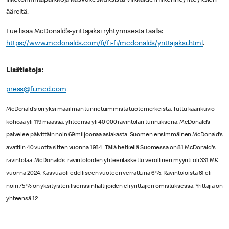
ääreltä.
Lue lisää McDonald’s-yrittäjäksi ryhtymisestä täällä:
https://www.mcdonalds.com/fi/fi-fi/mcdonalds/yrittajaksi.html
.
Lisätietoja:
press@fi.mcd.com
McDonald’s on yksi maailman tunnetuimmista tuotemerkeistä. Tuttu kaarikuvio
kohoaa yli 119 maassa, yhteensä yli 40 000 ravintolan tunnuksena. McDonald’s
palvelee päivittäin noin 69 miljoonaa asiakasta. Suomen ensimmäinen McDonald’s
avattiin 40 vuotta sitten vuonna 1984. Tällä hetkellä Suomessa on 81 McDonald's-
ravintolaa. McDonald’s-ravintoloiden yhteenlaskettu verollinen myynti oli 331 M€
vuonna 2024. Kasvua oli edelliseen vuoteen verrattuna 6 %. Ravintoloista 61 eli
noin 75 % on yksityisten lisenssinhaltijoiden eli yrittäjien omistuksessa. Yrittäjiä on
yhteensä 12.