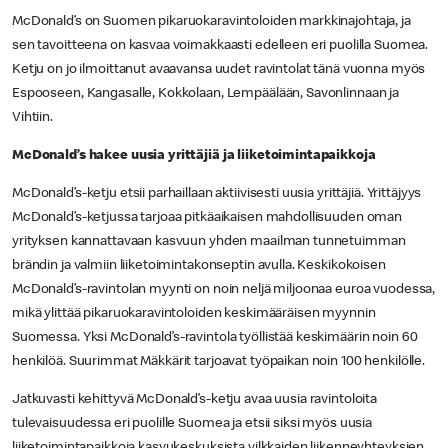
McDonald’s on Suomen pikaruokaravintoloiden markkinajohtaja, ja
sen tavoitteena on kasvaa voimakkaasti edelleen eri puolilla Suomea.
Ketju on jo ilmoittanut avaavansa uudet ravintolat tänä vuonna myös
Espooseen, Kangasalle, Kokkolaan, Lempäälään, Savonlinnaan ja
Vihtiin.
McDonald’s hakee uusia yrittäjiä ja liiketoimintapaikkoja
McDonald’s-ketju etsii parhaillaan aktiivisesti uusia yrittäjiä. Yrittäjyys
McDonald’s-ketjussa tarjoaa pitkäaikaisen mahdollisuuden oman
yrityksen kannattavaan kasvuun yhden maailman tunnetuimman
brändin ja valmiin liiketoimintakonseptin avulla. Keskikokoisen
McDonald’s-ravintolan myynti on noin neljä miljoonaa euroa vuodessa,
mikä ylittää pikaruokaravintoloiden keskimääräisen myynnin
Suomessa. Yksi McDonald’s-ravintola työllistää keskimäärin noin 60
henkilöä. Suurimmat Mäkkärit tarjoavat työpaikan noin 100 henkilölle.
Jatkuvasti kehittyvä McDonald’s-ketju avaa uusia ravintoloita
tulevaisuudessa eri puolille Suomea ja etsii siksi myös uusia
liiketoimintapaikkoja kasvukeskuksista vilkkaiden liikenneyhteyksien