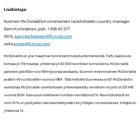
Lisätietoja:
Suomen McDonald’sin omistamien ravintoloiden country manager
Sami Kortelainen, puh. +358 40 577
5570,
sami.kortelainen@fi.mcd.com
sekä
press@fi.mcd.com
McDonald’s on yksi maailman tunnetuimmista tuotemerkeistä. Tuttu kaarikuvio
kohoaa yli 119 maassa, yhteensä yli 40 000 ravintolan tunnuksena. McDonald’s
palvelee päivittäin noin 69 miljoonaa asiakasta. Suomen ensimmäinen McDonald’s
avattiin 40 vuotta sitten vuonna 1984. Tällä hetkellä Suomessa on 81 McDonald's-
ravintolaa. McDonald’s-ravintoloiden yhteenlaskettu verollinen myynti oli 331 M€
vuonna 2024. Kasvua oli edelliseen vuoteen verrattuna 6 %. Ravintoloista 61 eli
noin 75 % on yksityisten lisenssinhaltijoiden eli yrittäjien omistuksessa. Yrittäjiä on
yhteensä 12.