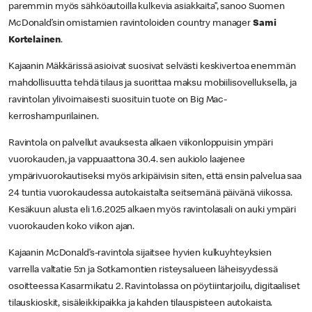
paremmin myös sähköautoilla kulkevia asiakkaita”, sanoo Suomen
McDonald’sin omistamien ravintoloiden country manager
Sami
Kortelainen
.
Kajaanin Mäkkärissä asioivat suosivat selvästi keskivertoa enemmän
mahdollisuutta tehdä tilaus ja suorittaa maksu mobiilisovelluksella, ja
ravintolan ylivoimaisesti suosituin tuote on Big Mac-
kerroshampurilainen.
Ravintola on palvellut avauksesta alkaen viikonloppuisin ympäri
vuorokauden, ja vappuaattona 30.4. sen aukiolo laajenee
ympärivuorokautiseksi myös arkipäivisin siten, että ensin palvelua saa
24 tuntia vuorokaudessa autokaistalta seitsemänä päivänä viikossa.
Kesäkuun alusta eli 1.6.2025 alkaen myös ravintolasali on auki ympäri
vuorokauden koko viikon ajan.
Kajaanin McDonald’s-ravintola sijaitsee hyvien kulkuyhteyksien
varrella valtatie 5:n ja Sotkamontien risteysalueen läheisyydessä
osoitteessa Kasarmikatu 2. Ravintolassa on pöytiintarjoilu, digitaaliset
tilauskioskit, sisäleikkipaikka ja kahden tilauspisteen autokaista.