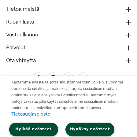
Tietoa meistä
Ruoan laatu
Vastuullisuus
Palvelut
Ota yhteyttä
Käytämme evästeitä, jotta sivustomme toimii oikein ja voimme
personoida sisältöä ja mainoksia, tarjota sosiaalisen median
ominaisuuksia ja analysoida tietoliikennettä. Jaamme myös
tietoja tavasta, jolla käytät sivustoamme sosiaalisen median,
mainonta- ja analytiikkakumppaneidemme kanssa.
Tietosuojaseloste
Tietosuojaseloste
Hylkää evästeet
Hyväksy evästeet
Käyttöehdot