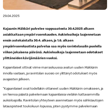
29.04.2025
Kajaanin Mäkkäri palvelee vappuaatosta 30.4.2025 alkaen
asiakkaitaan ympäri vuorokauden. Aukioloaikoja laajennetaan
ensin autokaistalla 30.4. alkaen, ja 1.6. alkaen
ympärivuorokautista palvelua saa myös ravintolasalin puolella
viikon jokaisena päivänä. Aukioloaikoja laajennetaan odotukset
ylittäneiden kävijämäärien vuoksi.
Kajaanilaiset ottivat viime marraskuussa avatun uuden Mäkkärin
innolla vastaan, ja ravintolan suosio on ylittänyt odotukset myös
avajaisten jälkeen.
”Kajaanilaiset ovat todellakin ottaneet uuden Mäkkärin omakseen, ja
on hienoa päästä palvelemaan kajaanilaisia vieläkin kattavammilla
aukioloajoilla. Ravintolan yhteyteen asennetaan myös sähköautojen
latauspisteet toukokuun lopussa, joten pystymme palvelemaan