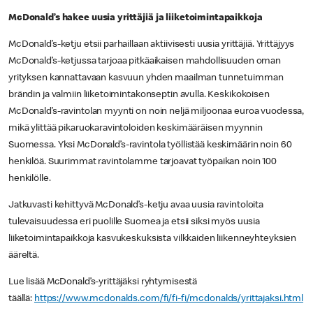
McDonald’s hakee uusia yrittäjiä ja liiketoimintapaikkoja
McDonald’s-ketju etsii parhaillaan aktiivisesti uusia yrittäjiä. Yrittäjyys
McDonald’s-ketjussa tarjoaa pitkäaikaisen mahdollisuuden oman
yrityksen kannattavaan kasvuun yhden maailman tunnetuimman
brändin ja valmiin liiketoimintakonseptin avulla. Keskikokoisen
McDonald’s-ravintolan myynti on noin neljä miljoonaa euroa vuodessa,
mikä ylittää pikaruokaravintoloiden keskimääräisen myynnin
Suomessa. Yksi McDonald’s-ravintola työllistää keskimäärin noin 60
henkilöä. Suurimmat ravintolamme tarjoavat työpaikan noin 100
henkilölle.
Jatkuvasti kehittyvä McDonald’s-ketju avaa uusia ravintoloita
tulevaisuudessa eri puolille Suomea ja etsii siksi myös uusia
liiketoimintapaikkoja kasvukeskuksista vilkkaiden liikenneyhteyksien
ääreltä.
Lue lisää McDonald’s-yrittäjäksi ryhtymisestä
täällä:
https://www.mcdonalds.com/fi/fi-fi/mcdonalds/yrittajaksi.html