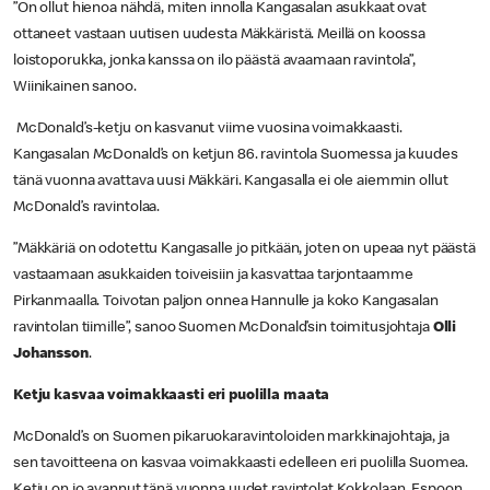
”On ollut hienoa nähdä, miten innolla Kangasalan asukkaat ovat
ottaneet vastaan uutisen uudesta Mäkkäristä. Meillä on koossa
loistoporukka, jonka kanssa on ilo päästä avaamaan ravintola”,
Wiinikainen sanoo.
McDonald’s-ketju on kasvanut viime vuosina voimakkaasti.
Kangasalan McDonald’s on ketjun 86. ravintola Suomessa ja kuudes
tänä vuonna avattava uusi Mäkkäri. Kangasalla ei ole aiemmin ollut
McDonald’s ravintolaa.
”Mäkkäriä on odotettu Kangasalle jo pitkään, joten on upeaa nyt päästä
vastaamaan asukkaiden toiveisiin ja kasvattaa tarjontaamme
Pirkanmaalla. Toivotan paljon onnea Hannulle ja koko Kangasalan
ravintolan tiimille”, sanoo Suomen McDonald’sin toimitusjohtaja
Olli
Johansson
.
Ketju kasvaa voimakkaasti eri puolilla maata
McDonald’s on Suomen pikaruokaravintoloiden markkinajohtaja, ja
sen tavoitteena on kasvaa voimakkaasti edelleen eri puolilla Suomea.
Ketju on jo avannut tänä vuonna uudet ravintolat Kokkolaan, Espoon