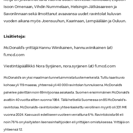
Isoon Omenaan, Vihdin Nummelaan, Helsingin Jätkäsaareen ja
Savonlinnaan sekä ilmoittanut avaavansa uudet ravintolat kuluvan
vuoden aikana myös Joensuuhun, Kaarinaan, Lempäälään ja Ouluun.
Lisätietoja:
McDonald’s-yrittäjä Hannu Wiinikainen, hannu.wiinikainen (at)
fi.mcd.com
Viestintäpäällikkö Nora Syrjänen, nora.syrjanen (at) fi.mcd.com
McDonald’s on yksi maailman tunnetuimmista tuotemerkeistä. Tuttu kaarikuvio
kohoaa yli 119 maassa, yhteensä yli 40 000 ravintolan tunnuksena. McDonald’s
palvelee päivittäin noin 69 miljoonaa asiakasta. Suomen ensimmäinen McDonald’s
avattiin 40 vuotta sitten vuonna 1984. Tällä hetkellä Suomessa on 85 McDonald's-
ravintolaa. McDonald’s-ravintoloiden yhteenlaskettu verollinen myynti oli 331 M€
vuonna 2024. Kasvua oli edelliseen vuoteen verrattuna 6 %. Ravintoloista 64 eli
noin 76 % on yksityisten lisenssinhaltijoiden eli yrittäjien omistuksessa. Yrittäjiä on
yhteensä 12.