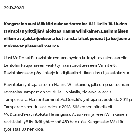
20.10.2025
Kangasalan uusi Mäkkäri aukeaa torstaina 6.11. kello 10. Uuden
ravintolan yrittäjänä aloittaa Hannu Wiinikainen. Ensimmäisen
viikon avajaistarjouksena isot ranskalaiset perunat ja iso juoma
maksavat yhteensä 2 euroa.
Uusi McDonald’s-ravintola avataan hyvien kulkuyhteyksien varrelle
Lentolan kaupalliseen keskittymään osoitteeseen Vällintie 8.
Ravintolassa on pöytiintarjoilu, digitaaliset tilauskioskit ja autokaista.
Ravintolan yrittäjänä toimii Hannu Wiinikainen, jolla on jo seitsemän
ravintolaa Tampereen seudulla – Nokialla, Ylöjärvellä ja viisi
Tampereella. Hän on toiminut McDonald’s-yrittäjänä vuodesta 2011 ja
Tampereen seudulla vuodesta 2018. Sitä ennen hänellä oli
McDonald’s-ravintoloita Helsingissä. Avauksen jälkeen Wiinikaisen
ravintolat työllistävät yhteensä 450 henkilöä. Kangasalan Mäkkäri
työllistää 30 henkilöä.