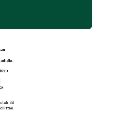
man
udulla.
oiden
t
ta
estelmät
llistaa