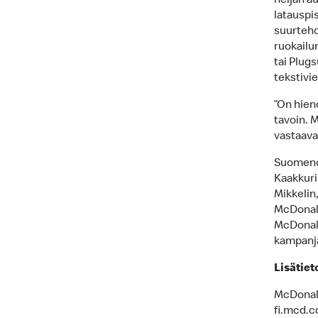
neljän a
latauspis
suurteho
ruokailu
tai Plugs
tekstivie
”On hien
tavoin. 
vastaava 
Suomenoj
Kaakkuri
Mikkelin
McDonald
McDonald
kampanj
Lisätiet
McDonald
fi.mcd.