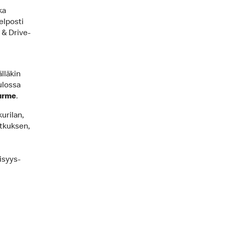
ka
elposti
 & Drive-
lläkin
ulossa
urme
.
urilan,
atkuksen,
isyys-