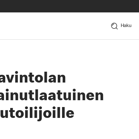
Haku
avintolan
ainutlaatuinen
toilijoille