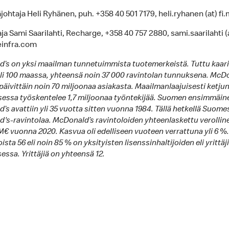
äjohtaja Heli Ryhänen, puh. +358 40 501 7179, heli.ryhanen (at) f
a Sami Saarilahti, Recharge, +358 40 757 2880, sami.saarilahti (
einfra.com
’s on yksi maailman tunnetuimmista tuotemerkeistä. Tuttu kaar
li 100 maassa, yhteensä noin 37 000 ravintolan tunnuksena. McD
päivittäin noin 70 miljoonaa asiakasta. Maailmanlaajuisesti ketju
sessa työskentelee 1,7 miljoonaa työntekijää. Suomen ensimmäin
s avattiin yli 35 vuotta sitten vuonna 1984. Tällä hetkellä Suome
's-ravintolaa. McDonald’s ravintoloiden yhteenlaskettu verollin
 M€ vuonna 2020. Kasvua oli edelliseen vuoteen verrattuna yli 6 %.
ista 56 eli noin 85 % on yksityisten lisenssinhaltijoiden eli yrittäj
ssa. Yrittäjiä on yhteensä 12.