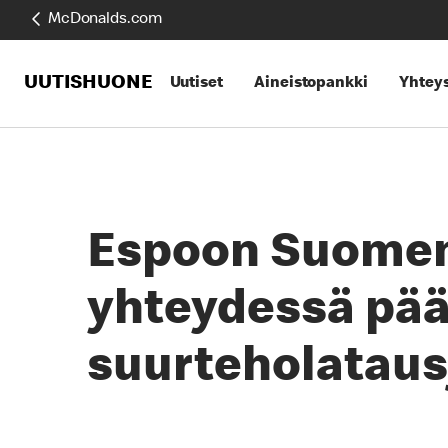
McDonalds.com
UUTISHUONE
Uutiset
Aineistopankki
Yhteys
Espoon Suomen
yhteydessä pää
suurteholatausj