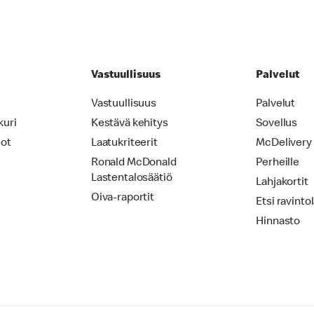
Vastuullisuus
Palvelut
Vastuullisuus
Palvelut
kuri
Kestävä kehitys
Sovellus
iot
Laatukriteerit
McDelivery
Ronald McDonald
Perheille
Lastentalosäätiö
Lahjakortit
Oiva-raportit
Etsi ravinto
Hinnasto