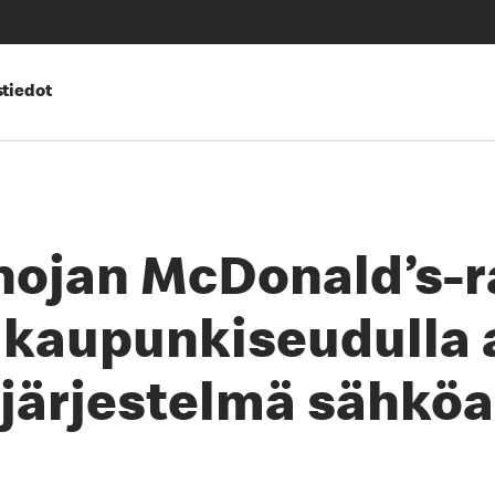
tiedot
ojan McDonald’s-r
kaupunkiseudulla 
ärjestelmä sähköau