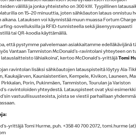
uton saman aikaisen lataamisen sekä dynaamisen tehonjaon
teiden välillä ja jonka yhteisteho on 300 kW. Tyypillinen latausai
laturilla on 15–20 minuuttia, joten sähköauton lataus onnistuu h
n aikana. Latauksen voi käynnistää muun muassa Fortum Charge
urfing-sovelluksilla ja RFID-tunnisteella sekä jäsenyysvapaasti
stillä tai QR-koodia käyttämällä.
oa, että pystymme palvelemaan asiakkaitamme edelläkävijänä tä
Myös Vantaan Tammiston McDonald’s-ravintolani yhteyteen on t
latauslaitteisto lähiaikoina”, kertoo McDonald’s-yrittäjä
Tomi H
an ravintolan lisäksi sähköautojen latauspisteitä löytyy Ala-Tikk
n, Kaukajärven, Kauniaistentien, Kempele, Kivikon, Launeen, M
, Pirkkalan, Porin, Pukinmäen, Tammiston, Tourulan ja Variston
’s-ravintoloiden yhteydestä. Latauspisteet ovat yksi esimerkki
’sin vastuullisuusteoista, joista se viestii parhaillaan yhdemmä
assaan.
oja:
’s-yrittäjä Tomi Hurme, puh. +358 40 700 2072, tomi.hurme (at)
com