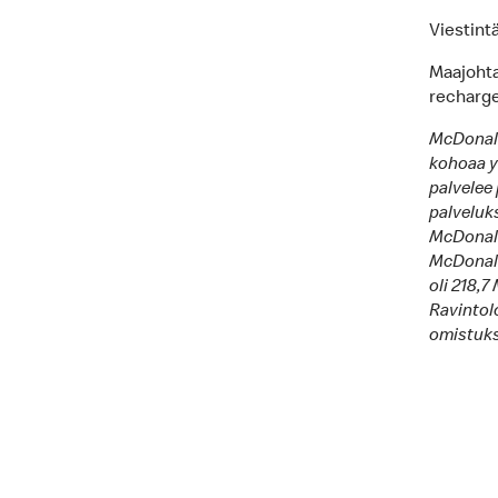
Viestint
Maajohtaj
recharg
McDonald
kohoaa y
palvelee 
palveluk
McDonald’
McDonald
oli 218,7
Ravintolo
omistukse