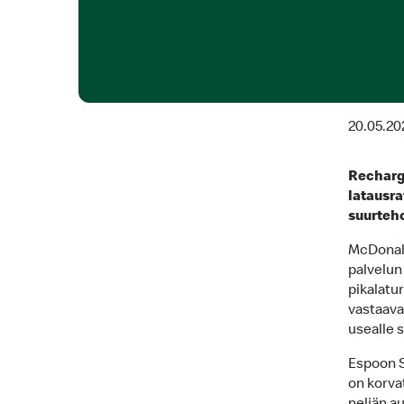
20.05.20
Recharg
latausra
suurteh
McDonald
palvelun
pikalatu
vastaava
usealle s
Espoon S
on korva