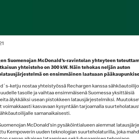
21
en Suomenojan McDonald’s-ravintolan yhteyteen toteutta
tkaisun yhteisteho on 300 kW. Näin tehokas neljän auton
olatausjärjestelmä on ensimmäinen laatuaan pääkaupunkise
´s-ketju nostaa yhteistyössä Rechargen kanssa sähköautoilij
 uudelle tasolle ja vaihtaa ensimmäisenä Suomessa yksittäisiä
reita älykkäiksi usean pistokkeen latausjärjestelmiksi. Muutokse
t voimakkaasti kasvavaan kysyntään tarjoamalla suurteholataus
ähköautoilijalle samanaikaisesti.
uomenojan McDonald’sin pysäköintialueen aiemmat latausjärj
ttu Kempowerin uuden teknologian suurteholaturilla, joka mahdo