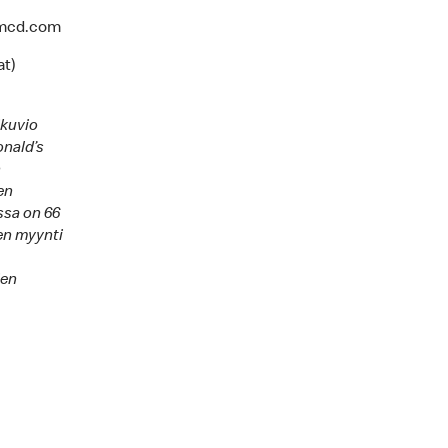
i.mcd.com
at)
ikuvio
onald’s
n
en
ssa on 66
en myynti
ien