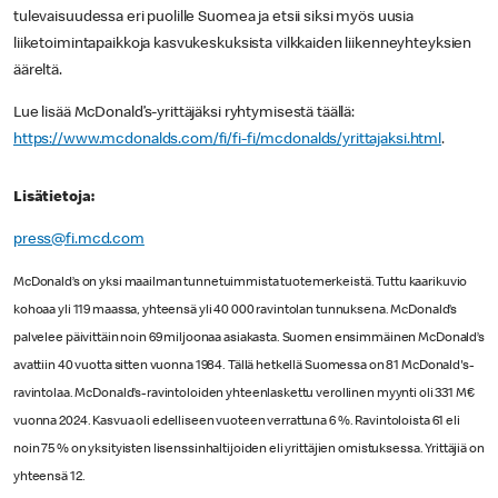
tulevaisuudessa eri puolille Suomea ja etsii siksi myös uusia
liiketoimintapaikkoja kasvukeskuksista vilkkaiden liikenneyhteyksien
ääreltä.
Lue lisää McDonald’s-yrittäjäksi ryhtymisestä täällä:
https://www.mcdonalds.com/fi/fi-fi/mcdonalds/yrittajaksi.html
.
Lisätietoja:
press@fi.mcd.com
McDonald’s on yksi maailman tunnetuimmista tuotemerkeistä. Tuttu kaarikuvio
kohoaa yli 119 maassa, yhteensä yli 40 000 ravintolan tunnuksena. McDonald’s
palvelee päivittäin noin 69 miljoonaa asiakasta. Suomen ensimmäinen McDonald’s
avattiin 40 vuotta sitten vuonna 1984. Tällä hetkellä Suomessa on 81 McDonald's-
ravintolaa. McDonald’s-ravintoloiden yhteenlaskettu verollinen myynti oli 331 M€
vuonna 2024. Kasvua oli edelliseen vuoteen verrattuna 6 %. Ravintoloista 61 eli
noin 75 % on yksityisten lisenssinhaltijoiden eli yrittäjien omistuksessa. Yrittäjiä on
yhteensä 12.