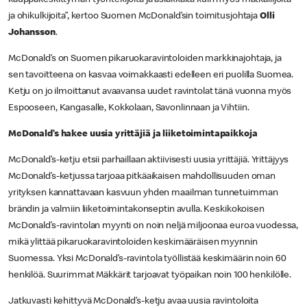
ja ohikulkijoita”, kertoo Suomen McDonald’sin toimitusjohtaja
Olli
Johansson
.
McDonald’s on Suomen pikaruokaravintoloiden markkinajohtaja, ja
sen tavoitteena on kasvaa voimakkaasti edelleen eri puolilla Suomea.
Ketju on jo ilmoittanut avaavansa uudet ravintolat tänä vuonna myös
Espooseen, Kangasalle, Kokkolaan, Savonlinnaan ja Vihtiin.
McDonald’s hakee uusia yrittäjiä ja liiketoimintapaikkoja
McDonald’s-ketju etsii parhaillaan aktiivisesti uusia yrittäjiä. Yrittäjyys
McDonald’s-ketjussa tarjoaa pitkäaikaisen mahdollisuuden oman
yrityksen kannattavaan kasvuun yhden maailman tunnetuimman
brändin ja valmiin liiketoimintakonseptin avulla. Keskikokoisen
McDonald’s-ravintolan myynti on noin neljä miljoonaa euroa vuodessa,
mikä ylittää pikaruokaravintoloiden keskimääräisen myynnin
Suomessa. Yksi McDonald’s-ravintola työllistää keskimäärin noin 60
henkilöä. Suurimmat Mäkkärit tarjoavat työpaikan noin 100 henkilölle.
Jatkuvasti kehittyvä McDonald’s-ketju avaa uusia ravintoloita