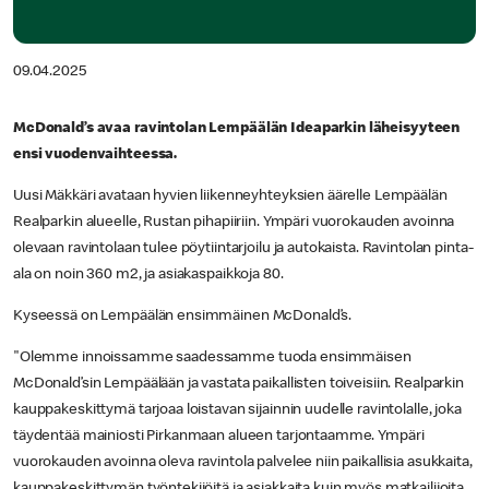
09.04.2025
McDonald’s avaa ravintolan Lempäälän Ideaparkin läheisyyteen
ensi vuodenvaihteessa.
Uusi Mäkkäri avataan hyvien liikenneyhteyksien äärelle Lempäälän
Realparkin alueelle, Rustan pihapiiriin. Ympäri vuorokauden avoinna
olevaan ravintolaan tulee pöytiintarjoilu ja autokaista. Ravintolan pinta-
ala on noin 360 m2, ja asiakaspaikkoja 80.
Kyseessä on Lempäälän ensimmäinen McDonald’s.
"Olemme innoissamme saadessamme tuoda ensimmäisen
McDonald’sin Lempäälään ja vastata paikallisten toiveisiin. Realparkin
kauppakeskittymä tarjoaa loistavan sijainnin uudelle ravintolalle, joka
täydentää mainiosti Pirkanmaan alueen tarjontaamme. Ympäri
vuorokauden avoinna oleva ravintola palvelee niin paikallisia asukkaita,
kauppakeskittymän työntekijöitä ja asiakkaita kuin myös matkailijoita