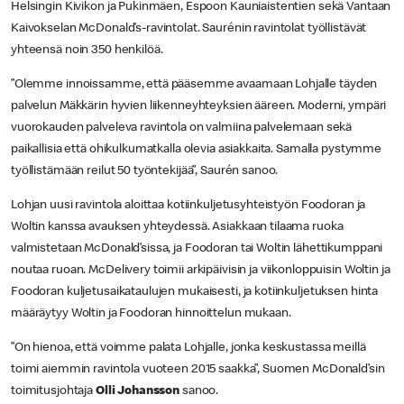
Helsingin Kivikon ja Pukinmäen, Espoon Kauniaistentien sekä Vantaan
Kaivokselan McDonald’s-ravintolat. Saurénin ravintolat työllistävät
yhteensä noin 350 henkilöä.
”Olemme innoissamme, että pääsemme avaamaan Lohjalle täyden
palvelun Mäkkärin hyvien liikenneyhteyksien ääreen. Moderni, ympäri
vuorokauden palveleva ravintola on valmiina palvelemaan sekä
paikallisia että ohikulkumatkalla olevia asiakkaita. Samalla pystymme
työllistämään reilut 50 työntekijää”, Saurén sanoo.
Lohjan uusi ravintola aloittaa kotiinkuljetusyhteistyön Foodoran ja
Woltin kanssa avauksen yhteydessä. Asiakkaan tilaama ruoka
valmistetaan McDonald’sissa, ja Foodoran tai Woltin lähettikumppani
noutaa ruoan. McDelivery toimii arkipäivisin ja viikonloppuisin Woltin ja
Foodoran kuljetusaikataulujen mukaisesti, ja kotiinkuljetuksen hinta
määräytyy Woltin ja Foodoran hinnoittelun mukaan.
”On hienoa, että voimme palata Lohjalle, jonka keskustassa meillä
toimi aiemmin ravintola vuoteen 2015 saakka”, Suomen McDonald’sin
toimitusjohtaja
Olli Johansson
sanoo.