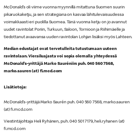
McDonald’s oli viime vuonna myynnillä mitattuna Suomen suurin
pikaruokaketju, ja sen strategiana on kasvaa lähitulevaisuudessa
voimakkaasti eri puolilla Suomea. Tänä vuonna ketju on jo avannut
uudet ravintolat Poriin, Turkuun, Saloon, Tornioon ja Riihimäelle ja
tiedottanut avaavansa uuden ravintolan Lohjan lisäksi myös Lahteen.
Median edustajat ovat tervetulleita tutustumaan uuteen
ravintolaan. Vierailuajasta voi sopia olemalla yhteydessä
McDonald’s-yrittäjä Marko Sauréniin: puh. 040 560 7568,
marko.sauren (at) fi.mcd.com
Lisätietoja:
McDonald’s-yrittäjä Marko Saurén puh. 040 560 7568, marko.sauren
(at) fi.mcd.com
Viestintäjohtaja Heli Ryhänen, puh. 040 501 7179, heli.ryhanen (at)
fi.mcd.com