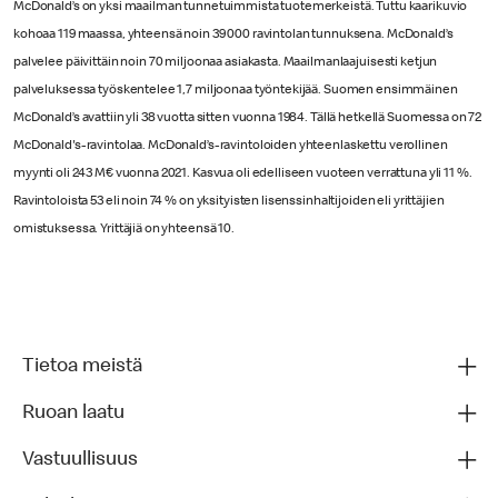
McDonald’s on yksi maailman tunnetuimmista tuotemerkeistä. Tuttu kaarikuvio
kohoaa 119 maassa, yhteensä noin 39 000 ravintolan tunnuksena. McDonald’s
palvelee päivittäin noin 70 miljoonaa asiakasta. Maailmanlaajuisesti ketjun
palveluksessa työskentelee 1,7 miljoonaa työntekijää. Suomen ensimmäinen
McDonald’s avattiin yli 38 vuotta sitten vuonna 1984. Tällä hetkellä Suomessa on 72
McDonald's-ravintolaa. McDonald’s-ravintoloiden yhteenlaskettu verollinen
myynti oli 243 M€ vuonna 2021. Kasvua oli edelliseen vuoteen verrattuna yli 11 %.
Ravintoloista 53 eli noin 74 % on yksityisten lisenssinhaltijoiden eli yrittäjien
omistuksessa. Yrittäjiä on yhteensä 10.
Tietoa meistä
Ruoan laatu
Vastuullisuus