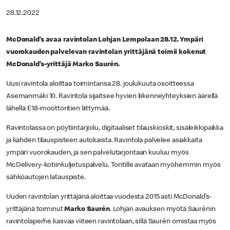
28.12.2022
McDonald’s avaa ravintolan Lohjan Lempolaan 28.12. Ympäri
vuorokauden palvelevan ravintolan yrittäjänä toimii kokenut
McDonald’s-yrittäjä Marko Saurén.
Uusi ravintola aloittaa toimintansa 28. joulukuuta osoitteessa
Asemanmäki 10. Ravintola sijaitsee hyvien liikenneyhteyksien äärellä
lähellä E18-moottoritien liittymää.
Ravintolassa on pöytiintarjoilu, digitaaliset tilauskioskit, sisäleikkipaikka
ja kahden tilauspisteen autokaista. Ravintola palvelee asiakkaita
ympäri vuorokauden, ja sen palvelutarjontaan kuuluu myös
McDelivery-kotiinkuljetuspalvelu. Tontille avataan myöhemmin myös
sähköautojen latauspiste.
Uuden ravintolan yrittäjänä aloittaa vuodesta 2015 asti McDonald’s-
yrittäjänä toiminut
Marko Saurén
. Lohjan avauksen myötä Saurénin
ravintolaperhe kasvaa viiteen ravintolaan, sillä Saurén omistaa myös