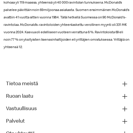
kohoaa yli 119 maassa, yhteensä yli 40 000 ravintolan tunnuksena. McDonald’s
palvelee päivittäin noin 69 miljoonaa asiakasta. Suomen ensimmäinen McDonald’s
avattiin 41 vuotta sitten vuonna 1984. Tällä hetkellä Suomessa on 90 McDonald's-
ravintolaa. McDonald’s-ravintoloiden yhteenlaskettu verollinen myynti oli 331 M€
vuonna 2024. Kasvua oli edelliseen vuoteen verrattuna 6 %. Ravintoloista 69 eli
noin 77 % on yksityisten lisenssinhaltijoiden eli yrittäjien omistuksessa. Yrittäjiä on
yhteensä 12.
Tietoa meistä
Ruoan laatu
Vastuullisuus
Palvelut