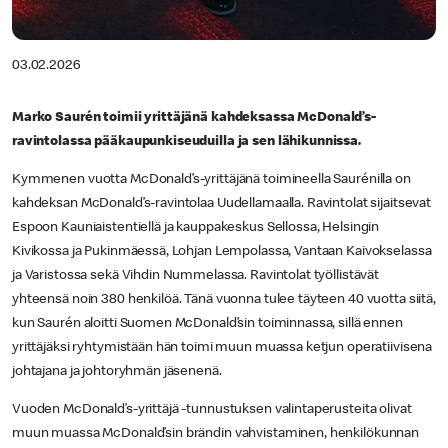
03.02.2026
Marko Saurén toimii yrittäjänä kahdeksassa McDonald’s-
ravintolassa pääkaupunkiseuduilla ja sen lähikunnissa.
Kymmenen vuotta McDonald’s-yrittäjänä toimineella Saurénilla on
kahdeksan McDonald’s-ravintolaa Uudellamaalla. Ravintolat sijaitsevat
Espoon Kauniaistentiellä ja kauppakeskus Sellossa, Helsingin
Kivikossa ja Pukinmäessä, Lohjan Lempolassa, Vantaan Kaivokselassa
ja Varistossa sekä Vihdin Nummelassa. Ravintolat työllistävät
yhteensä noin 380 henkilöä. Tänä vuonna tulee täyteen 40 vuotta siitä,
kun Saurén aloitti Suomen McDonald’sin toiminnassa, sillä ennen
yrittäjäksi ryhtymistään hän toimi muun muassa ketjun operatiivisena
johtajana ja johtoryhmän jäsenenä.
Vuoden McDonald’s-yrittäjä -tunnustuksen valintaperusteita olivat
muun muassa McDonald’sin brändin vahvistaminen, henkilökunnan