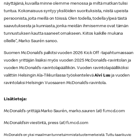
näyttäjänä, kuvailla minne olemme menossa ja miltä matkan tulisi
tuntua. Kokonaisuus syntyy yksilöiden suorituksista, niistä upeista
persoonista, joita meillä on töissä. Olen todella, todella ylpeä tästä
saavutuksesta ja kunniasta, jonka meidän ihmisemme ovat tämän
tunnustuksen kautta saaneet omakseen. Kiitos kaikille mukana
olleille”, Marko Saurén sanoo.
Suomen McDonald’s palkitsi vuoden 2026 Kick Off -tapahtumassaan
vuoden yrittäjän lisäksi myös vuoden 2025 McDonald’s-ravintolan ja
vuoden McDonald’s-ravintolapäällikön. Vuoden ravintolapäälliköksi
valittiin Helsingin Ala-Tikkurilassa työskentelevä
Aivi Luu
ja vuoden
ravintolaksi Helsingin Vuosaaren McDonald’s-ravintola.
Lisätietoja:
McDonald’s-yrittäjä Marko Saurén, marko.sauren (at) fi.mcd.com
McDonald’sin viestintä, press (at) fi.mcd.com
McDonald’s on yksi maailman tunnetuimmista tuotemerkeistä. Tuttu kaarikuvio