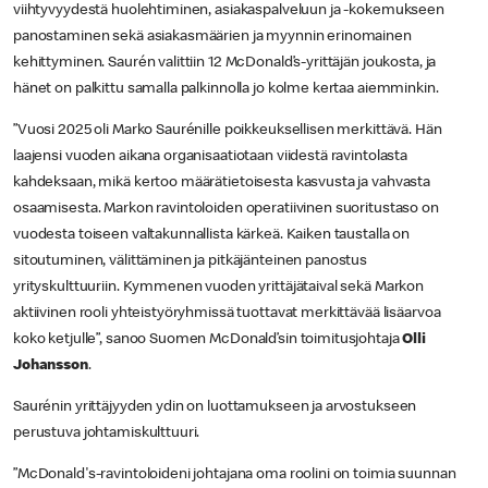
viihtyvyydestä huolehtiminen, asiakaspalveluun ja -kokemukseen
panostaminen sekä asiakasmäärien ja myynnin erinomainen
kehittyminen. Saurén valittiin 12 McDonald’s-yrittäjän joukosta, ja
hänet on palkittu samalla palkinnolla jo kolme kertaa aiemminkin.
”Vuosi 2025 oli Marko Saurénille poikkeuksellisen merkittävä. Hän
laajensi vuoden aikana organisaatiotaan viidestä ravintolasta
kahdeksaan, mikä kertoo määrätietoisesta kasvusta ja vahvasta
osaamisesta. Markon ravintoloiden operatiivinen suoritustaso on
vuodesta toiseen valtakunnallista kärkeä. Kaiken taustalla on
sitoutuminen, välittäminen ja pitkäjänteinen panostus
yrityskulttuuriin. Kymmenen vuoden yrittäjätaival sekä Markon
aktiivinen rooli yhteistyöryhmissä tuottavat merkittävää lisäarvoa
koko ketjulle”, sanoo Suomen McDonald’sin toimitusjohtaja
Olli
Johansson
.
Saurénin yrittäjyyden ydin on luottamukseen ja arvostukseen
perustuva johtamiskulttuuri.
”McDonald's-ravintoloideni johtajana oma roolini on toimia suunnan