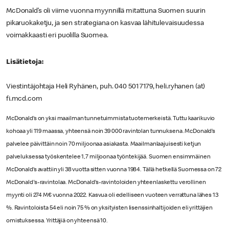
McDonald’s oli viime vuonna myynnillä mitattuna Suomen suurin
pikaruokaketju, ja sen strategiana on kasvaa lähitulevaisuudessa
voimakkaasti eri puolilla Suomea.
Lisätietoja:
Viestintäjohtaja Heli Ryhänen, puh. 040 501 7179, heli.ryhanen (at)
fi.mcd.com
McDonald’s on yksi maailman tunnetuimmista tuotemerkeistä. Tuttu kaarikuvio
kohoaa yli 119 maassa, yhteensä noin 39 000 ravintolan tunnuksena. McDonald’s
palvelee päivittäin noin 70 miljoonaa asiakasta. Maailmanlaajuisesti ketjun
palveluksessa työskentelee 1,7 miljoonaa työntekijää. Suomen ensimmäinen
McDonald’s avattiin yli 38 vuotta sitten vuonna 1984. Tällä hetkellä Suomessa on 72
McDonald's-ravintolaa. McDonald’s-ravintoloiden yhteenlaskettu verollinen
myynti oli 274 M€ vuonna 2022. Kasvua oli edelliseen vuoteen verrattuna lähes 13
%. Ravintoloista 54 eli noin 75 % on yksityisten lisenssinhaltijoiden eli yrittäjien
omistuksessa. Yrittäjiä on yhteensä 10.