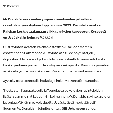
31.05.2023
McDonald’s avaa uuden ympäri vuorokauden palvelevan
ravintolan Jyväskylään loppuvuonna 2023. Ravintola avataan
Palokan keskustaajamaan vilkkaan 4-tien kupeeseen. Kyseessä
on Jyväskylän kolmas Mäkkäri.
Uusi ravintola avataan Palokan ostoskeskusalueen viereen
osoitteeseen Sammontie 3. Ravintolaan tulee pöytiintarjoilu,
digitaaliset tilauskioskit ja kahdella tilauspisteellä toimiva autokaista.
Lisäksi perheen pienimmille löytyy sisäleikkipaikka. Ravintola palvelee
asiakkaita ympäri vuorokauden. Rakentaminen alkaa kesäkuussa.
Jyväskylässä toimii tällä hetkellä jo kaksi McDonald’s-ravintolaa.
”Keskustan Kauppakadulla ja Tourulassa palvelevien ravintoloiden
lisäksi saamme nyt kaupunkiin kolmannen McDonald’s-ravintolan, joka
laajentaa Mäkkärin palvelualuetta Jyväskylässä merkittävästi”,
Suomen McDonald’sin toimitusjohtaja
Olli Johansson
sanoo.