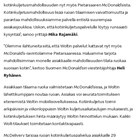
kotiinkuljetusmahdollisuuden nyt myös Pietarsaaren McDonald’sista.
Kotiinkuljetusmahdollisuus lisää ruoan tilaamisen vaivattomuutta ja
parantaa mahdollisuuksiamme palvella entistä suurempaa
asiakasjoukkoa. Uskon, että kotiinkuljetuspalvelulle löytyy runsaasti
kysyntää”, sanoo yrittäjä
Mika Rajamäki
.
”Olemme ilahtuneita siitä, että Woltin palvelut kattavat nyt myös
McDonald’s-ravintolamme Pietarsaaressa. Haluamme tarjota
mahdollisimman monelle asiakkaalle mahdollisuuden tilata ruokaa
suoraan kotiin”, kertoo Suomen McDonald’sin viestintäjohtaja
Heli
Ryhänen
.
Asiakkaan tilaama ruoka valmistetaan McDonald’sissa, ja Woltin
lähettikumppani noutaa ruoan. Asiakas voi seurata toimituksen
etenemistä Woltin mobiilisovelluksessa. Kotiinkuljetus toimii
arkipäivisin ja viikonloppuisin Woltin kuljetusaikataulujen mukaisesti, ja
kotiinkuljetuksen hinta määräytyy Woltin hinnoittelun mukaan. Kaikki
Wolt-tilaukset toimitetaan kontaktivapaasti.
McDelivery tarjoaa ruoan kotiinkuljetuspalvelua asiakkaille 29