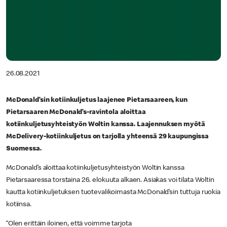
26.08.2021
McDonald’sin kotiinkuljetus laajenee Pietarsaareen, kun
Pietarsaaren McDonald’s-ravintola aloittaa
kotiinkuljetusyhteistyön Woltin kanssa. Laajennuksen myötä
McDelivery-kotiinkuljetus on tarjolla yhteensä 29 kaupungissa
Suomessa.
McDonald’s aloittaa kotiinkuljetusyhteistyön Woltin kanssa
Pietarsaaressa torstaina 26. elokuuta alkaen. Asiakas voi tilata Woltin
kautta kotiinkuljetuksen tuotevalikoimasta McDonald’sin tuttuja ruokia
kotiinsa.
“Olen erittäin iloinen, että voimme tarjota