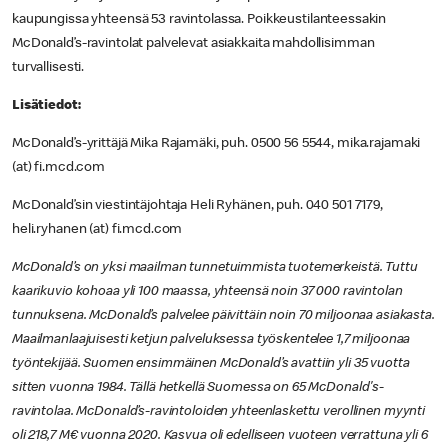
kaupungissa yhteensä 53 ravintolassa.
Poikkeustilanteessakin
McDonald’s-ravintolat palvelevat asiakkaita mahdollisimman
turvallisesti.
Lisätiedot:
McDonald’s-yrittäjä Mika Rajamäki, puh. 0500 56 5544, mika.rajamaki
(at) fi.mcd.com
McDonald’sin viestintäjohtaja Heli Ryhänen, puh. 040 501 7179,
heli.ryhanen (at) fi.mcd.com
McDonald’s on yksi maailman tunnetuimmista tuotemerkeistä. Tuttu
kaarikuvio kohoaa yli 100 maassa, yhteensä noin 37 000 ravintolan
tunnuksena. McDonald’s palvelee päivittäin noin 70 miljoonaa asiakasta.
Maailmanlaajuisesti ketjun palveluksessa työskentelee 1,7 miljoonaa
työntekijää. Suomen ensimmäinen McDonald’s avattiin yli 35 vuotta
sitten vuonna 1984. Tällä hetkellä Suomessa on 65 McDonald's-
ravintolaa. McDonald’s-ravintoloiden yhteenlaskettu verollinen myynti
oli 218,7 M€ vuonna 2020. Kasvua oli edelliseen vuoteen verrattuna yli 6