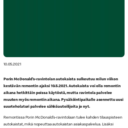
10.05.2021
Porin McDonald’s-ravintolan autokaista sulkeutuu reilun viikon
kestävän remontin ajaksi 10.5.2021. Autokaista voi olla remontin
aikana hetkittäin poissa käytöstä, mutta ravintola palvelee
muuten myös remontin aikana. Pysäköintipaikalle asennettu uusi
suurteholaturi palvelee sähköautoilijoita jo nyt.
Remontissa Porin McDonald’s-ravintolaan tulee kahden tilauspisteen
autokaistat, mikä nopeuttaa autokaistan asiakaspalvelua. Lisäksi