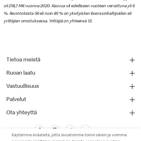
oli 218,7 M€ vuonna 2020. Kasvua oli edelliseen vuoteen verrattuna yli 6
%. Ravintoloista 56 eli noin 85 % on yksityisten lisenssinhaltijoiden eli
yrittäjien omistuksessa. Yrittäjiä on yhteensä 12.
Tietoa meistä
Ruoan laatu
Vastuullisuus
Palvelut
Ota yhteyttä
Käytämme evästeitä, jotta sivustomme toimii oikein ja voimme