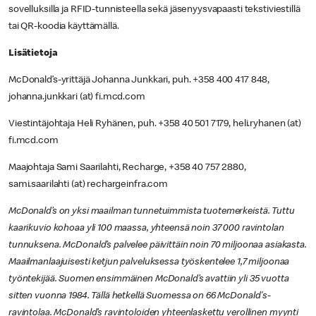
sovelluksilla ja RFID-tunnisteella sekä jäsenyysvapaasti tekstiviestillä
tai QR-koodia käyttämällä.
Lisätietoja
McDonald’s-yrittäjä Johanna Junkkari, puh. +358 400 417 848,
johanna.junkkari (at) fi.mcd.com
Viestintäjohtaja Heli Ryhänen, puh. +358 40 501 7179, heli.ryhanen (at)
fi.mcd.com
Maajohtaja Sami Saarilahti, Recharge, +358 40 757 2880,
sami.saarilahti (at) rechargeinfra.com
McDonald’s on yksi maailman tunnetuimmista tuotemerkeistä. Tuttu
kaarikuvio kohoaa yli 100 maassa, yhteensä noin 37 000 ravintolan
tunnuksena. McDonald’s palvelee päivittäin noin 70 miljoonaa asiakasta.
Maailmanlaajuisesti ketjun palveluksessa työskentelee 1,7 miljoonaa
työntekijää. Suomen ensimmäinen McDonald’s avattiin yli 35 vuotta
sitten vuonna 1984. Tällä hetkellä Suomessa on 66 McDonald's-
ravintolaa. McDonald’s ravintoloiden yhteenlaskettu verollinen myynti