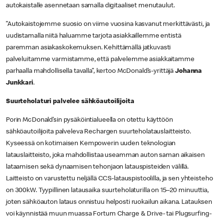
autokaistalle asennetaan samalla digitaaliset menutaulut.
”Autokaistojemme suosio on viime vuosina kasvanut merkittävästi, ja
uudistamalla niitä haluamme tarjota asiakkaillemme entistä
paremman asiakaskokemuksen. Kehittämällä jatkuvasti
palveluitamme varmistamme, että palvelemme asiakkaitamme
parhaalla mahdollisella tavalla”, kertoo McDonald’s-yrittäjä
Johanna
Junkkari
.
Suurteholaturi palvelee sähköautoilijoita
Porin McDonald’sin pysäköintialueella on otettu käyttöön
sähköautoilijoita palveleva Rechargen suurteholatauslaitteisto.
Kyseessä on kotimaisen Kempowerin uuden teknologian
latauslaitteisto, joka mahdollistaa useamman auton saman aikaisen
lataamisen sekä dynaamisen tehonjaon latauspisteiden välillä.
Laitteisto on varustettu neljällä CCS-latauspistoolilla, ja sen yhteisteho
on 300kW. Tyypillinen latausaika suurteholaturilla on 15–20 minuuttia,
joten sähköauton lataus onnistuu helposti ruokailun aikana. Latauksen
voi käynnistää muun muassa Fortum Charge & Drive- tai Plugsurfing-