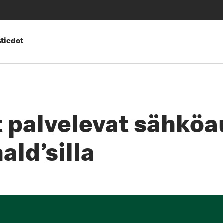
tiedot
 palvelevat sähköau
ld’silla