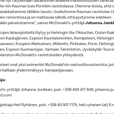
e nyt tarjoamaan Satakunnan alueella mahdollisuuden sähköa
lle niin Rauman kuin Porinkin ravintolassa. Olemme iloisia, että
 asiakkaitamme tälläkin tavoin. Uudistimme Rauman ravintolan t
en remontissa ja on mahtavaa nähdä, että pystymme edelleen
ään palveluitamme”, sanoo McDonald’s-yrittäjä
Johanna Junkk
jen latauspisteitä löytyy jo Helsingin Ala-Tikkurilan, Oulun Kaa
n Kaukajärven, Espoon Kauniaistentien, Kempeleen, Helsingin 
auneen, Kuopion Matkuksen, Mikkelin, Pirkkalan, Porin, Helsing
n, Espoon Suomenojan, Vantaan Tammiston, Jyväskylän Tourul
Variston McDonald’s-ravintoloiden yhteydestä.
steet ovat yksi esimerkki McDonald’sin vastuullisuusteoista, joi
parhaillaan yhdemmäisyys-kampanjassaan.
oja:
’s-yrittäjä Johanna Junkkari, puh. +358 400 417 848, johanna.ju
mcd.com
äjohtaja Heli Ryhänen, puh. +358 40 501 7179, heli.ryhanen (at) f