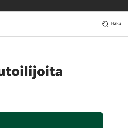
Haku
toilijoita