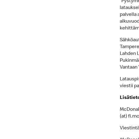
”Pystymm
lataukse
palvella
alkuvuod
kehittäm
Sähköauto
Tamperee
Lahden L
Pukinmäe
Vantaan 
Latauspi
viestii 
Lisätiet
McDonald
(at) fi.
Viestint