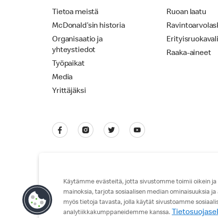
Tietoa meistä
Ruoan laatu
McDonald’sin historia
Ravintoarvolas
Organisaatio ja
Erityisruokaval
yhteystiedot
Raaka-aineet
Työpaikat
Media
Yrittäjäksi
Käytämme evästeitä, jotta sivustomme toimii oikein ja
mainoksia, tarjota sosiaalisen median ominaisuuksia ja
Tietosuojaseloste
Käyttöehdot
myös tietoja tavasta, jolla käytät sivustoamme sosiaal
Tietosuojase
analytiikkakumppaneidemme kanssa.