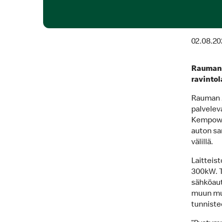
02.08.20
Rauman 
ravintol
Rauman M
palvelev
Kempower
auton sa
välillä.
Laitteist
300kW. T
sähköaut
muun mua
tunnistee