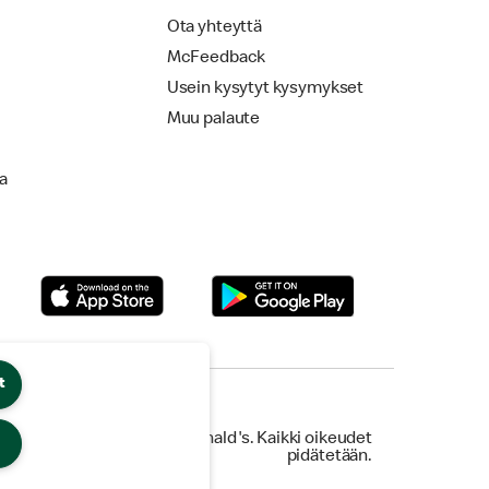
Ota yhteyttä
McFeedback
Usein kysytyt kysymykset
Muu palaute
la
t
© 2026 McDonald's. Kaikki oikeudet
pidätetään.