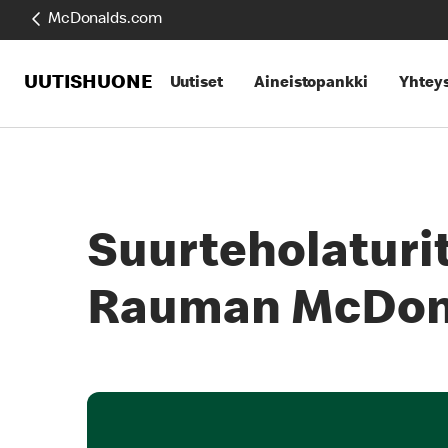
McDonalds.com
UUTISHUONE
Uutiset
Aineistopankki
Yhteys
Suurteholaturit
Rauman McDona