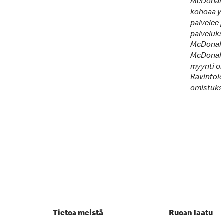
McDonald
kohoaa y
palvelee 
palveluk
McDonald’
McDonald
myynti ol
Ravintolo
omistukse
Tietoa meistä
Ruoan laatu