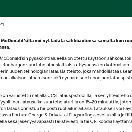
21
McDonald’silla voi nyt ladata sähköautonsa samalla kun ruo
assa.
cDonald’sin pysäköintialueella on otettu käyttöön sähköautoili
a Rechargen suurteholatauslaitteisto. Kyseessä on kotimaisen
in uuden teknologian latauslaitteisto, joka mahdollistaa use
man aikaisen lataamisen sekä dynaamisen tehonjaon latauspist
o on varustettu neljällä CCS-latauspistoolilla, ja sen yhteisteho 
yypillinen latausaika suurteholaturilla on 15–20 minuuttia, joten
on lataus onnistuu helposti ruokailun aikana. Latauksen voi käy
ssa Fortum Charge & Drive- tai Plugsurfing-sovelluksilla ja RF
lla sekä jäsenyysvapaasti tekstiviestillä tai QR-koodia käyttämä