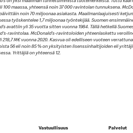
’s on yksi maailman tunnetuimmista tuotemerkeistä. Tuttu kaar
li 100 maassa, yhteensä noin 37 000 ravintolan tunnuksena. McD
päivittäin noin 70 miljoonaa asiakasta. Maailmanlaajuisesti ketju
sessa työskentelee 1,7 miljoonaa työntekijää. Suomen ensimmäin
s avattiin yli 35 vuotta sitten vuonna 1984. Tällä hetkellä Suome
's-ravintolaa. McDonald’s-ravintoloiden yhteenlaskettu verolli
i 218,7 M€ vuonna 2020. Kasvua oli edelliseen vuoteen verrattuna 
ista 56 eli noin 85 % on yksityisten lisenssinhaltijoiden eli yrittäj
ssa. Yrittäjiä on yhteensä 12.
Vastuullisuus
Palvelut