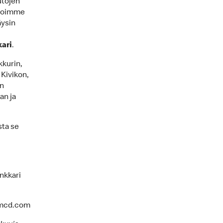
utojen
 voimme
äysin
ari
.
kkurin,
Kivikon,
in
an ja
sta se
nkkari
i.mcd.com