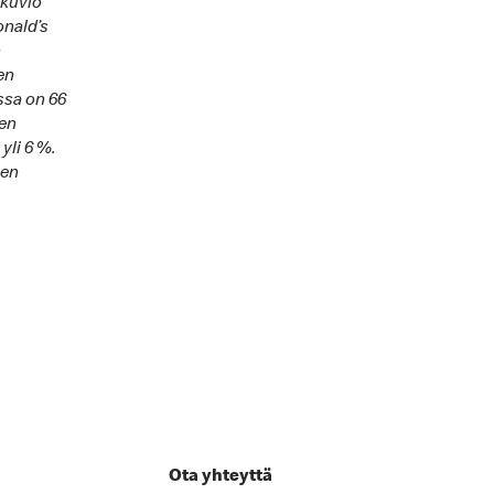
ikuvio
onald’s
n
en
ssa on 66
nen
yli 6 %.
ien
Ota yhteyttä