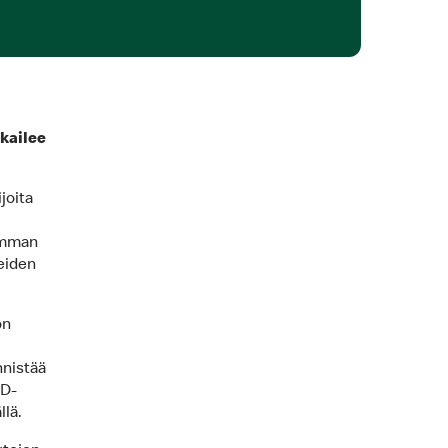
kailee
joita
amman
eiden
on
nnistää
ID-
llä.