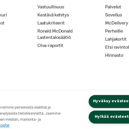
Vastuullisuus
Palvelut
kuri
Kestävä kehitys
Sovellus
iot
Laatukriteerit
McDelivery
Ronald McDonald
Perheille
Lastentalosäätiö
Lahjakortit
Oiva-raportit
Etsi ravinto
Hinnasto
Hyväksy evästee
 voimme personoida sisältöä ja
 analysoida tietoliikennettä. Jaamme
Hylkää evästeet
isen median, mainonta- ja
loste