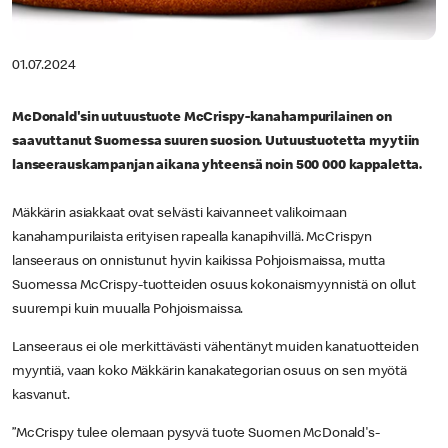
01.07.2024
McDonald'sin uutuustuote McCrispy-kanahampurilainen on
saavuttanut Suomessa suuren suosion. Uutuustuotetta myytiin
lanseerauskampanjan aikana yhteensä noin 500 000 kappaletta.
Mäkkärin asiakkaat ovat selvästi kaivanneet valikoimaan
kanahampurilaista erityisen rapealla kanapihvillä. McCrispyn
lanseeraus on onnistunut hyvin kaikissa Pohjoismaissa, mutta
Suomessa McCrispy-tuotteiden osuus kokonaismyynnistä on ollut
suurempi kuin muualla Pohjoismaissa.
Lanseeraus ei ole merkittävästi vähentänyt muiden kanatuotteiden
myyntiä, vaan koko Mäkkärin kanakategorian osuus on sen myötä
kasvanut.
”McCrispy tulee olemaan pysyvä tuote Suomen McDonald's-