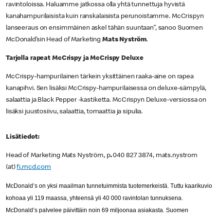
ravintoloissa. Haluamme jatkossa olla yhtä tunnettuja hyvistä
kanahampurilaisista kuin ranskalaisista perunoistamme. McCrispyn
lanseeraus on ensimmäinen askel tähän suuntaan”, sanoo Suomen
McDonald’sin Head of Marketing
Mats Nyström
.
Tarjolla rapeat McCrispy ja McCrispy Deluxe
McCrispy-hampurilainen tärkein yksittäinen raaka-aine on rapea
kanapihvi. Sen lisäksi McCrispy-hampurilaisessa on deluxe-sämpylä,
salaattia ja Black Pepper -kastiketta. McCrispyn Deluxe-versiossa on
lisäksi juustosiivu, salaattia, tomaattia ja sipulia.
Lisätiedot:
Head of Marketing Mats Nyström, p
.
040 827 3874, mats.nystrom
(at)
fi.mcd.com
McDonald’s on yksi maailman tunnetuimmista tuotemerkeistä. Tuttu kaarikuvio
kohoaa yli 119 maassa, yhteensä yli 40 000 ravintolan tunnuksena.
McDonald’s palvelee päivittäin noin 69 miljoonaa asiakasta. Suomen