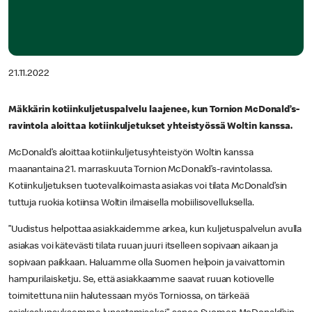
21.11.2022
Mäkkärin kotiinkuljetuspalvelu laajenee, kun Tornion McDonald’s-
ravintola aloittaa kotiinkuljetukset yhteistyössä Woltin kanssa.
McDonald’s aloittaa kotiinkuljetusyhteistyön Woltin kanssa
maanantaina 21. marraskuuta Tornion McDonald’s-ravintolassa.
Kotiinkuljetuksen tuotevalikoimasta asiakas voi tilata McDonald’sin
tuttuja ruokia kotiinsa Woltin ilmaisella mobiilisovelluksella.
”Uudistus helpottaa asiakkaidemme arkea, kun kuljetuspalvelun avulla
asiakas voi kätevästi tilata ruuan juuri itselleen sopivaan aikaan ja
sopivaan paikkaan. Haluamme olla Suomen helpoin ja vaivattomin
hampurilaisketju. Se, että asiakkaamme saavat ruuan kotiovelle
toimitettuna niin halutessaan myös Torniossa, on tärkeää