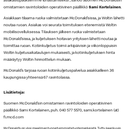
asiakaslupauksemme lunastamiseksi”, sanoo Suomen McDonald’sin
omistamien ravintoloiden operatiivinen päällikkö
Sami Kortelainen
.
Asiakkaan tilaama ruoka valmistetaan McDonald’sissa, ja Woltin lähetti
noutaa ruoan. Asiakas voi seurata toimituksen etenemistä Woltin
mobiilisovelluksessa. Tilauksen jälkeen ruoka valmistetaan
McDonald’sissa, ja kuljetuksen hoitavan yrityksen lähetti noutaa ja
toimittaa ruoan. Kotiinkuljetus toimii arkipäivisin ja viikonloppuisin
Woltin kuljetusaikataulujen mukaisesti, ja kotiinkuljetuksen hinta
määräytyy Woltin hinnoittelun mukaan.
McDonald’s tarjoaa ruoan kotiinkuljetuspalvelua asiakkailleen 36
kaupungissa yhteensä 67 ravintolassa.
Lisätietoja:
Suomen McDonald’sin omistamien ravintoloiden operatiivinen
päällikkö Sami Kortelainen, puh. 040 577 5570, sami.kortelainen (at)
fi.mcd.com
McDonald’s on yksi maailman tunnetuimmista tuotemerkeistä. Tuttu kaarikuvio