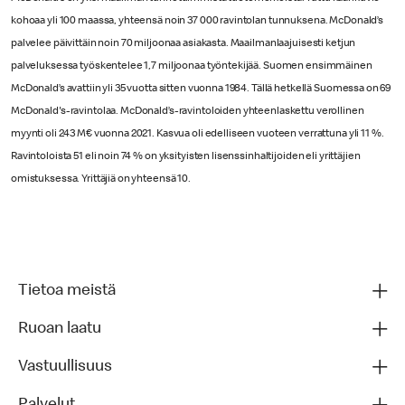
kohoaa yli 100 maassa, yhteensä noin 37 000 ravintolan tunnuksena. McDonald’s
palvelee päivittäin noin 70 miljoonaa asiakasta. Maailmanlaajuisesti ketjun
palveluksessa työskentelee 1,7 miljoonaa työntekijää. Suomen ensimmäinen
McDonald’s avattiin yli 35 vuotta sitten vuonna 1984. Tällä hetkellä Suomessa on 69
McDonald's-ravintolaa. McDonald’s-ravintoloiden yhteenlaskettu verollinen
myynti oli 243 M€ vuonna 2021. Kasvua oli edelliseen vuoteen verrattuna yli 11 %.
Ravintoloista 51 eli noin 74 % on yksityisten lisenssinhaltijoiden eli yrittäjien
omistuksessa. Yrittäjiä on yhteensä 10.
Tietoa meistä
Ruoan laatu
Vastuullisuus
Palvelut