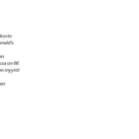
ikuvio
onald’s
n
en
ssa on 66
en myynti
ien