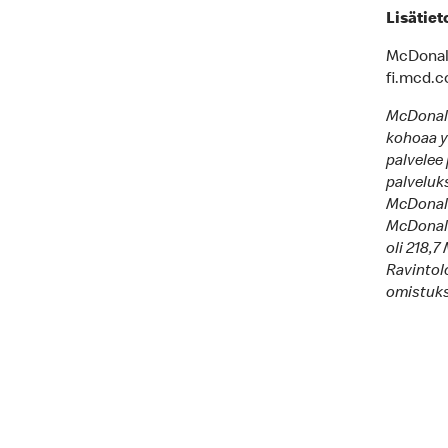
Lisätiet
McDonald’
fi.mcd.
McDonald
kohoaa y
palvelee 
palveluk
McDonald’
McDonald
oli 218,7
Ravintolo
omistukse