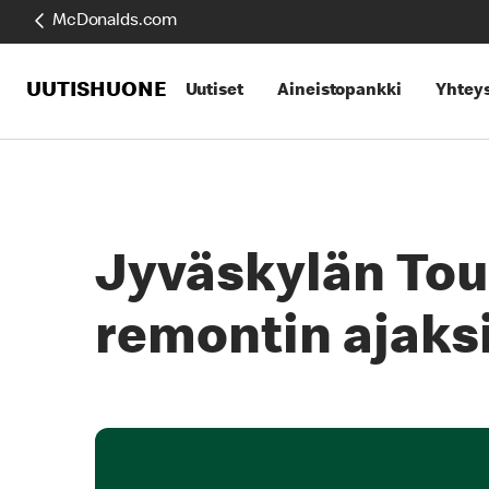
McDonalds.com
UUTISHUONE
Uutiset
Aineistopankki
Yhteys
Jyväskylän Tou
remontin ajaks