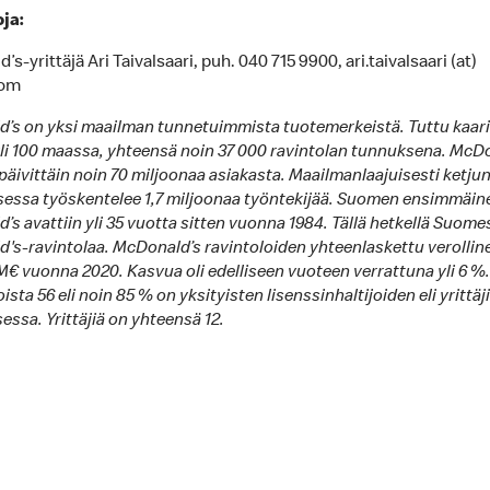
oja:
s-yrittäjä Ari Taivalsaari, puh. 040 715 9900, ari.taivalsaari (at)
com
’s on yksi maailman tunnetuimmista tuotemerkeistä. Tuttu kaar
li 100 maassa, yhteensä noin 37 000 ravintolan tunnuksena. McD
päivittäin noin 70 miljoonaa asiakasta. Maailmanlaajuisesti ketju
sessa työskentelee 1,7 miljoonaa työntekijää. Suomen ensimmäin
s avattiin yli 35 vuotta sitten vuonna 1984. Tällä hetkellä Suome
's-ravintolaa. McDonald’s ravintoloiden yhteenlaskettu verollin
 M€ vuonna 2020. Kasvua oli edelliseen vuoteen verrattuna yli 6 %.
ista 56 eli noin 85 % on yksityisten lisenssinhaltijoiden eli yrittäj
ssa. Yrittäjiä on yhteensä 12.