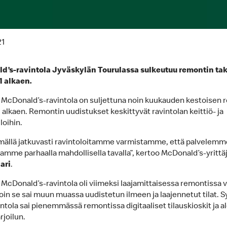
21
d’s-ravintola Jyväskylän Tourulassa sulkeutuu remontin tak
1 alkaen.
 McDonald’s-ravintola on suljettuna noin kuukauden kestoisen 
. alkaen. Remontin uudistukset keskittyvät ravintolan keittiö- ja
loihin.
mällä jatkuvasti ravintoloitamme varmistamme, että palvelemm
tamme parhaalla mahdollisella tavalla”, kertoo McDonald’s-yrittä
ari
.
 McDonald’s-ravintola oli viimeksi laajamittaisessa remontissa
loin se sai muun muassa uudistetun ilmeen ja laajennetut tilat. S
ntola sai pienemmässä remontissa digitaaliset tilauskioskit ja al
rjoilun.