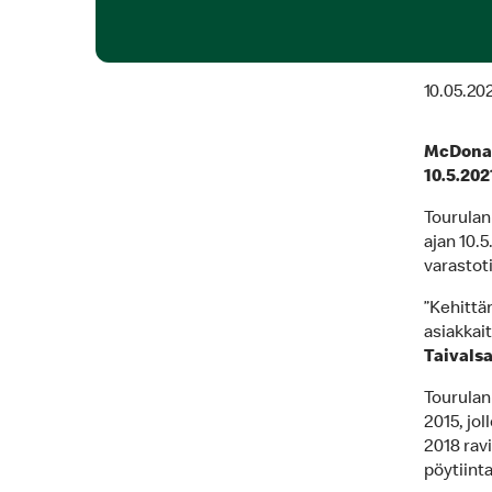
10.05.20
McDonal
10.5.202
Tourulan
ajan 10.5
varastoti
”Kehittä
asiakkai
Taivalsa
Tourulan
2015, jol
2018 ravi
pöytiinta