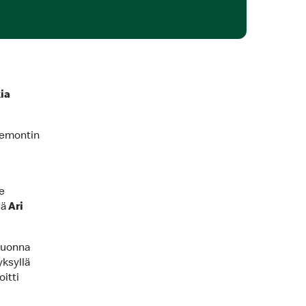
ia
remontin
e
jä
Ari
 vuonna
yksyllä
oitti