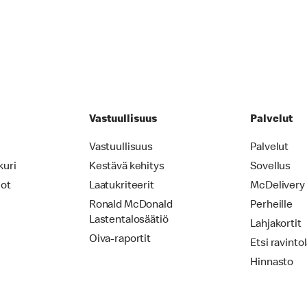
Vastuullisuus
Palvelut
Vastuullisuus
Palvelut
kuri
Kestävä kehitys
Sovellus
iot
Laatukriteerit
McDelivery
Ronald McDonald
Perheille
Lastentalosäätiö
Lahjakortit
Oiva-raportit
Etsi ravinto
Hinnasto