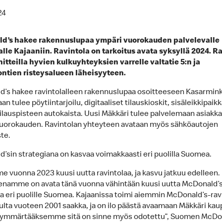
24
d’s hakee rakennuslupaa ympäri vuorokauden palvelevalle
alle Kajaaniin. Ravintola on tarkoitus avata syksyllä 2024. R
itteilla hyvien kulkuyhteyksien varrelle valtatie 5:n ja
ntien risteysalueen läheisyyteen.
’s hakee ravintolalleen rakennuslupaa osoitteeseen Kasarmink
an tulee pöytiintarjoilu, digitaaliset tilauskioskit, sisäleikkipaikk
ilauspisteen autokaista. Uusi Mäkkäri tulee palvelemaan asiakka
uorokauden. Ravintolan yhteyteen avataan myös sähköautojen
te.
’sin strategiana on kasvaa voimakkaasti eri puolilla Suomea.
e vuonna 2023 kuusi uutta ravintolaa, ja kasvu jatkuu edelleen.
enamme on avata tänä vuonna vähintään kuusi uutta McDonald’s
aa eri puolille Suomea. Kajaanissa toimi aiemmin McDonald’s-rav
ulta vuoteen 2001 saakka, ja on ilo päästä avaamaan Mäkkäri kau
– ymmärtääksemme sitä on sinne myös odotettu”, Suomen McDo