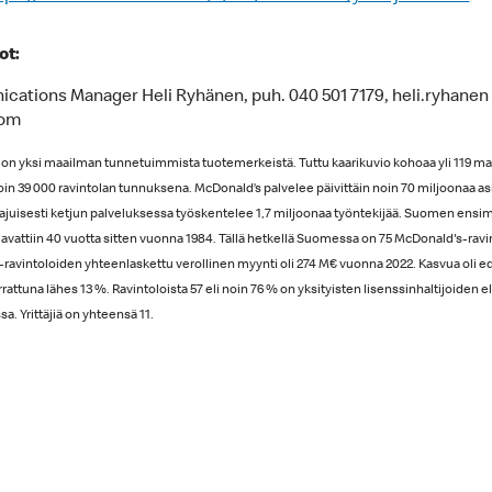
ot:
ations Manager Heli Ryhänen, puh. 040 501 7179, heli.ryhanen 
com
on yksi maailman tunnetuimmista tuotemerkeistä. Tuttu kaarikuvio kohoaa yli 119 ma
in 39 000 ravintolan tunnuksena. McDonald’s palvelee päivittäin noin 70 miljoonaa as
juisesti ketjun palveluksessa työskentelee 1,7 miljoonaa työntekijää. Suomen ens
avattiin 40 vuotta sitten vuonna 1984. Tällä hetkellä Suomessa on 75 McDonald's-ravi
ravintoloiden yhteenlaskettu verollinen myynti oli 274 M€ vuonna 2022. Kasvua oli e
attuna lähes 13 %. Ravintoloista 57 eli noin 76 % on yksityisten lisenssinhaltijoiden eli
. Yrittäjiä on yhteensä 11.