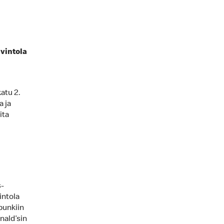
avintola
atu 2.
a ja
ita
-
intola
punkiin
nald’sin