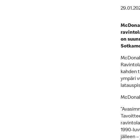
29.01.20
McDonal
ravintol
on suunn
Sotkamo
McDonald
Ravintola
kahden t
ympäri v
latauspis
McDonald
”Avasimm
Tavoitte
ravintol
1990-luv
jälleen 