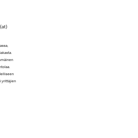
(at)
assa,
iakasta.
immäinen
ntolaa.
delliseen
 yrittäjien