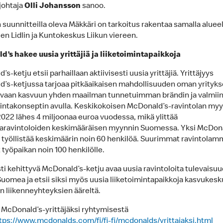
johtaja
Olli Johansson
sanoo.
 suunnitteilla oleva Mäkkäri on tarkoitus rakentaa samalla alueel
ien Lidlin ja Kuntokeskus Liikun viereen.
’s hakee uusia yrittäjiä ja liiketoimintapaikkoja
s-ketju etsii parhaillaan aktiivisesti uusia yrittäjiä. Yrittäjyys
’s-ketjussa tarjoaa pitkäaikaisen mahdollisuuden oman yrityk
vaan kasvuun yhden maailman tunnetuimman brändin ja valmii
mintakonseptin avulla. Keskikokoisen McDonald’s-ravintolan myyn
022 lähes 4 miljoonaa euroa vuodessa, mikä ylittää
aravintoloiden keskimääräisen myynnin Suomessa. Yksi McDona
a työllistää keskimäärin noin 60 henkilöä. Suurimmat ravintola
 työpaikan noin 100 henkilölle.
ti kehittyvä McDonald’s-ketju avaa uusia ravintoloita tulevaisuu
 Suomea ja etsii siksi myös uusia liiketoimintapaikkoja kasvukesk
en liikenneyhteyksien ääreltä.
ä McDonald’s-yrittäjäksi ryhtymisestä
tps://www.mcdonalds.com/fi/fi-fi/mcdonalds/yrittajaksi.html