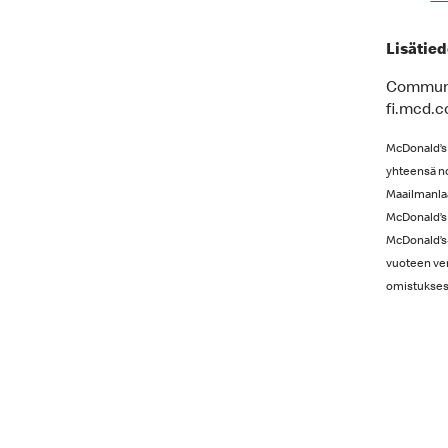
Lisätied
Communic
fi.mcd.
McDonald’s 
yhteensä no
Maailmanlaa
McDonald’s 
McDonald’s-
vuoteen verr
omistuksessa