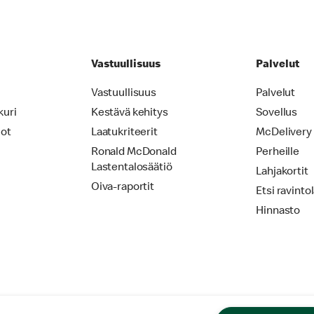
Vastuullisuus
Palvelut
Vastuullisuus
Palvelut
kuri
Kestävä kehitys
Sovellus
iot
Laatukriteerit
McDelivery
Ronald McDonald
Perheille
Lastentalosäätiö
Lahjakortit
Oiva-raportit
Etsi ravinto
Hinnasto