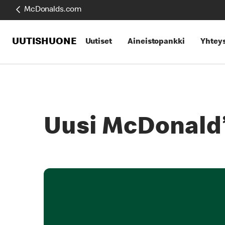
McDonalds.com
UUTISHUONE
Uutiset
Aineistopankki
Yhteys
Uusi McDonald’s