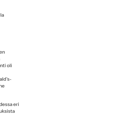
la
sen
n
ti oli
ld’s-
mme
dessa eri
uksista