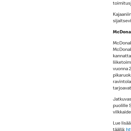
toimitus
Kajaaniin
sijaitsev
McDonald
McDonald’
McDonald
kannatta
liiketoi
vuonna 2
pikaruok
ravintol
tarjoavat
Jatkuvas
puolille
vilkkaid
Lue lisä
täällä:
ht