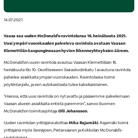
14.07.2021
Vaasa saa uuden McDonald’s-ravintolansa 16. heinäkuuta 2021.
Uusi ympäri vuorokauden palveleva ravintola avataan Vaasan
Klemettilän kaupunginosaan hyvien liikenneyhteyksien ääreen.
McDonald’sin uusin ravintola avautuu Vaasan Klemettilään 16.
heinäkuuta klo 10. Osoitteeseen Sairaskodinkatu 1 avautuva ravintola
palvelee asiakkaita ympäri vuorokauden. Ravintolassa toimii
pöytiintarjoilu, ja sen autokaistasta tulee kaksikaistainen.
”Hienoa, että uusi ravintola on nyt avattu ja pääsemme palvelemaan
Vaasan alueen asiakkaita entistä paremmin”, sanoo Suomen
McDonald’sin toimitusjohtaja
Olli Johansson
.
Uuden ravintolan yrittäjänä aloittaa
Mika Rajamäki
. Rajamäki toimii
yrittäjänä myös Seinäjoen, Pietarsaaren ja Kokkolan McDonald’s-
ravintoloissa.