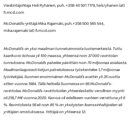
Viestintäjohtaja Heli Ryhänen, puh. +358 40 501 7179, heli.ryhanen (at)
fi.mcd.com
McDonald’s-yrittäjä Mika Rajamäki, puh.+358 500 565 544,
mika.rajamaki (at) fi.mcd.com
McDonald’s on yksi maailman tunnetuimmista tuotemerkeistä. Tuttu
kaarikuvio kohoaa yli 100 maassa, yhteensä noin 37 000 ravintolan
tunnuksena. McDonald’s palvelee päivittäin noin 70 miljoonaa asiakasta.
Maailmanlaajuisesti ketjun palveluksessa työskentelee 1,7 miljoonaa
työntekijää. Suomen ensimmäinen McDonald’s avattiin yli 35 vuotta
sitten vuonna 1984. Tällä hetkellä Suomessa on 66 McDonald's-
ravintolaa. McDonald’s-ravintoloiden yhteenlaskettu verollinen myynti
oli 218,7 M€ vuonna 2020. Kasvua oli edelliseen vuoteen verrattuna yli 6
%. Ravintoloista 56 eli noin 85 % on yksityisten lisenssinhaltijoiden eli
yrittäjien omistuksessa. Yrittäjiä on yhteensä 12.