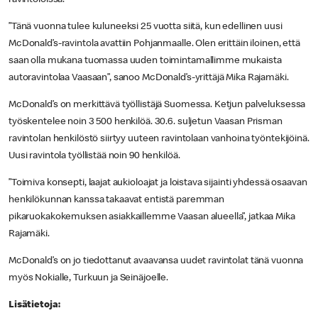
”Tänä vuonna tulee kuluneeksi 25 vuotta siitä, kun edellinen uusi
McDonald’s-ravintola avattiin Pohjanmaalle. Olen erittäin iloinen, että
saan olla mukana tuomassa uuden toimintamallimme mukaista
autoravintolaa Vaasaan”, sanoo McDonald’s-yrittäjä Mika Rajamäki.
McDonald’s on merkittävä työllistäjä Suomessa. Ketjun palveluksessa
työskentelee noin 3 500 henkilöä. 30.6. suljetun Vaasan Prisman
ravintolan henkilöstö siirtyy uuteen ravintolaan vanhoina työntekijöinä.
Uusi ravintola työllistää noin 90 henkilöä.
”Toimiva konsepti, laajat aukioloajat ja loistava sijainti yhdessä osaavan
henkilökunnan kanssa takaavat entistä paremman
pikaruokakokemuksen asiakkaillemme Vaasan alueella”, jatkaa Mika
Rajamäki.
McDonald’s on jo tiedottanut avaavansa uudet ravintolat tänä vuonna
myös Nokialle, Turkuun ja Seinäjoelle.
Lisätietoja: