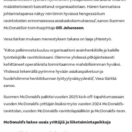
määrätietoisesti kasvattanut organisaatiotaan. Hänen kannustava
johtamistapansa näkyy niin tiimin hyvässä hengessä kuin
ravintoloiden erinomaisessa asiakaskokemuksessa”, sanoo Suomen
McDonald’sin toimitusjohtaja
Olli Johansson
.
Vesa Särkän mukaan menestyksen takana on laaja yhteistyö.
”Kiitos palkinnosta kuuluu organisaationi avainhenkilöille ja kaikille
työntekijöille ravintoloissani. Olemme yhdessä pitkäjänteisesti
kehittäneet operatiivista toimintaamme mahdollisimman hyväksi.
Yhdessä tekemällä pyrimme hyvään asiakaspalveluun ja
huolehdimme henkilökunnan työtyytyväisyydestä”, Vesa Särkkä
sanoo.
Suomen McDonald’s palkitsi vuoden 2025 kick-off-tapahtumassaan
vuoden McDonald’s-yrittäjän lisäksi myös vuoden 2024 McDonald’s-
ravintolan, vuoden McDonald’s-ravintolapäällikön ja McDonald’s-teon.
McDonald’s hakee uusia yrittäjiä ja liiketoimintapaikkoja