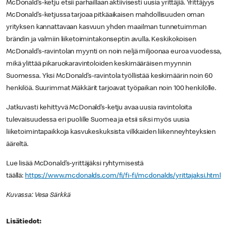
McDonald’s-ketju etsii parhaillaan aktiivisesti uusia yrittäjiä. Yrittäjyys
McDonald’s-ketjussa tarjoaa pitkäaikaisen mahdollisuuden oman
yrityksen kannattavaan kasvuun yhden maailman tunnetuimman
brändin ja valmiin liiketoimintakonseptin avulla. Keskikokoisen
McDonald’s-ravintolan myynti on noin neljä miljoonaa euroa vuodessa,
mikä ylittää pikaruokaravintoloiden keskimääräisen myynnin
Suomessa. Yksi McDonald’s-ravintola työllistää keskimäärin noin 60
henkilöä. Suurimmat Mäkkärit tarjoavat työpaikan noin 100 henkilölle.
Jatkuvasti kehittyvä McDonald’s-ketju avaa uusia ravintoloita
tulevaisuudessa eri puolille Suomea ja etsii siksi myös uusia
liiketoimintapaikkoja kasvukeskuksista vilkkaiden liikenneyhteyksien
ääreltä.
Lue lisää McDonald’s-yrittäjäksi ryhtymisestä
täällä:
https://www.mcdonalds.com/fi/fi-fi/mcdonalds/yrittajaksi.html
Kuvassa: Vesa Särkkä
Lisätiedot: