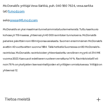
McDonald’s-yrittäjä Vesa Särkkä, puh. 040 560 7624, vesa.sarkka
(at)
fi.mcd.com
sekä
press@fi.mcd.com
McDonald’s on yksi maailman tunnetuimmista tuotemerkeistä. Tuttu kaarikuvio
kohoaa yli 119 maassa, yhteensä yli 40 000 ravintolan tunnuksena. McDonald’s
palvelee päivittäin noin 69 miljoonaa asiakasta. Suomen ensimmäinen McDonald’s
avattiin 40 vuotta sitten vuonna 1984. Tällä hetkellä Suomessa on 80 McDonald's-
ravintolaa. McDonald’s-ravintoloiden yhteenlaskettu verollinen myynti oli 314 M€
vuonna 2023. Kasvua oli edelliseen vuoteen verrattuna 14 %. Ravintoloista 61 eli
noin 76 % on yksityisten lisenssinhaltijoiden eli yrittäjien omistuksessa. Yrittäjiä on
yhteensä 12.
Tietoa meistä