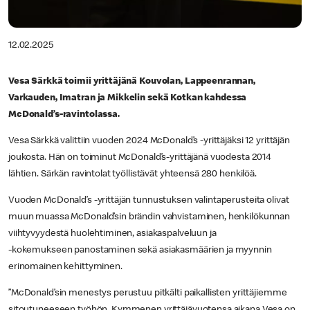
12.02.2025
Vesa Särkkä toimii yrittäjänä Kouvolan, Lappeenrannan,
Varkauden, Imatran ja Mikkelin sekä Kotkan kahdessa
McDonald’s-ravintolassa.
Vesa Särkkä valittiin vuoden 2024 McDonald’s -yrittäjäksi 12 yrittäjän
joukosta. Hän on toiminut McDonald’s-yrittäjänä vuodesta 2014
lähtien. Särkän ravintolat työllistävät yhteensä 280 henkilöä.
Vuoden McDonald’s -yrittäjän tunnustuksen valintaperusteita olivat
muun muassa McDonald’sin brändin vahvistaminen, henkilökunnan
viihtyvyydestä huolehtiminen, asiakaspalveluun ja
-kokemukseen panostaminen sekä asiakasmäärien ja myynnin
erinomainen kehittyminen.
”McDonald’sin menestys perustuu pitkälti paikallisten yrittäjiemme
sitoutuneeseen työhön. Kymmenen yrittäjävuotensa aikana Vesa on