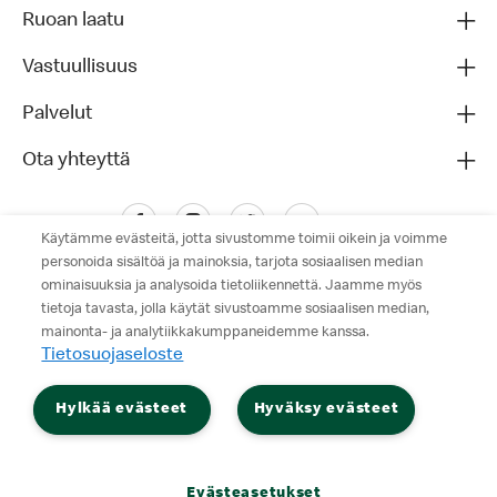
Ruoan laatu
Vastuullisuus
Palvelut
Ota yhteyttä
Käytämme evästeitä, jotta sivustomme toimii oikein ja voimme
personoida sisältöä ja mainoksia, tarjota sosiaalisen median
ominaisuuksia ja analysoida tietoliikennettä. Jaamme myös
tietoja tavasta, jolla käytät sivustoamme sosiaalisen median,
mainonta- ja analytiikkakumppaneidemme kanssa.
Tietosuojaseloste
Tietosuojaseloste
Hylkää evästeet
Hyväksy evästeet
Käyttöehdot
© 2026 McDonald's. Kaikki oikeudet pidätetään.
Evästeasetukset