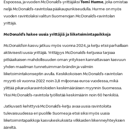
Espoossa, ja vuoden McDonald’s-yrittäjäksi
Tomi Hurme
, joka omistaa
neljä McDonald’s-ravintolaa pääkaupunkiseudulla. Hurme on myös
vuoden ravintolaksi valitun Suomenojan McDonald’s-ravintolan
yrittäjä.
McDonald’s hakee uusia yrittäjiä ja liiketoimintapaikkoja
McDonald’sin kasvu jatkuu myös vuonna 2024, ja ketju etsii parhaillaan
aktiivisesti uusia yrittäjiä. Yrittäjyys McDonald’s-ketjussa tarjoaa
pitkäaikaisen mahdollisuuden oman yrityksen kannattavaan kasvuun
yhden maailman tunnetuimman brändin ja valmiin
liiketoimintakonseptin avulla. Keskikokoisen McDonald’s-ravintolan
myynti oli vuonna 2022 noin 3,8 miljoonaa euroa vuodessa, mikä
ylittää pikaruokaravintoloiden keskimääräisen myynnin Suomessa.
Yksi McDonald’s-ravintola työllistää keskimäärin noin 60 henkilöä.
Jatkuvasti kehittyvä McDonald’s-ketju avaa uusia ravintoloita
tulevaisuudessa eri puolille Suomea ja etsii siksi myös uusia
liiketoimintapaikkoja kasvukeskuksista vilkkaiden liikenneyhteyksien
ääreltä.