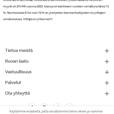
McDonald's-ravintolaa. McDonald’s-ravintoloiden yhteenlaskettu verollinen
myynti oli 274 M€ vuonna 2022. Kasvua oli edelliseen vuoteen verrattuna lähes 13
%. Ravintoloista 57 eli noin 76 % on yksityisten lisenssinhaltijoiden eli yrittäjien
omistuksessa. Yrittäjiä on yhteensä 11.
Tietoa meistä
Ruoan laatu
Vastuullisuus
Palvelut
Ota yhteyttä
Käytämme evästeitä, jotta sivustomme toimii oikein ja voimme