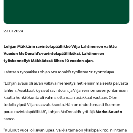
23.01.2024
Lohjan Mäkkärin ravintolapäällikkö Vilja Lahtinen on valittu
Vuoden McDonald’s-ravintolapäälliköksi. Lahtinen on
työskennellyt Mäkkärissä lähes 10 vuoden ajan.
Lahtisen työpaikka Lohjan McDonald’s työllistää 56 työntekijää.
”Lohjan avaus oli aivan valtava menestys heti ensimmäisestä päivästä
lähtien. Asiakkaat löysivät ravintolan, ja Viljan erinomaisen johtamisen
kautta henkilökunta oli valmis ottamaan asiakkaat vastaan. Olen
todella ylpeä Viljan saavutuksesta. Hän on ehdottomasti Suomen
paras ravintolapäällikkö”, Lohjan McDonald’s-yrittäjä
Marko Saurén
sanoo.
”Kulunut vuosi oli aivan upea. Vaikka tämä on yksilöpalkinto, niin tämä