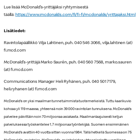
Lue lisää McDonald’s-yrittäjäksi ryhtymisestä
täällä:
https://www.mcdonalds.com/fi/fi-fi/mcdonalds/yrittajaksi.html
Lisätiedot:
Ravintolapäällikkö Vilja Lahtinen, puh. 040 546 3066, vilja.lahtinen (at)
fi.mcd.com
McDonald’s-yrittäjä Marko Saurén, puh. 040 560 7568, marko.sauren
(at) fi.mcd.com
Communications Manager Heli Ryhänen, puh. 040 501 7179,
heli.ryhanen (at) fi.mcd.com
McDonald’s on yksi maailman tunnetuimmista tuotemerkeistä. Tuttu kaarikuvio
kohoaa yli 119 maassa, yhteensä noin 39 000 ravintolan tunnuksena. McDonald’s
palvelee päivittäin noin 70 miljoonaa asiakasta. Maailmanlaajuisesti ketjun
palveluksessa työskentelee 1,7 miljoonaa työntekijää. Suomen ensimmäinen
McDonald’s avattiin 40 vuotta sitten vuonna 1984. Tällä hetkellä Suomessa on 75