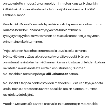
on saavutettu yhdessä aivan upeiden ihmisten kanssa. Haluankin
kiittää koko Lohjan sitoutuneita työntekijöitä sekä esihenkilöitä!”
Lahtinen sanoo.
Vuoden McDonald’s -ravintolapäällikön valintaperusteita olivat muun
muassa henkilökunnan viihtyvyydestä huolehtiminen,
työtyytyväisyyden kasvattaminen sekä asiakasmäärien ja myynnin
erinomainen kehittyminen.
”Vilja Lahtinen huolehtii erinomaisella tavalla sekä tiiminsä
työntekijöiden että asiakkaidensa tyytyväisyydestä. Hän on
onnistunut ravintolan henkilökunnan kanssa loistavasti, tehden Lohjan
ravintolan avausvuodesta erittäin onnistuneen”, Suomen
McDonald’sin toimitusjohtaja
Olli Johansson
sanoo.
McDonald's tarjoaa henkilöstölleen mahdollisuuksia kehittyä ja edetä
uralla; noin 90 prosenttia ravintolapäälliköistä on aloittanut uransa
ravintolatyöntekijänä.
Vuoden McDonald’s-ravintolaksi valittiin Suomenojan McDonald’s