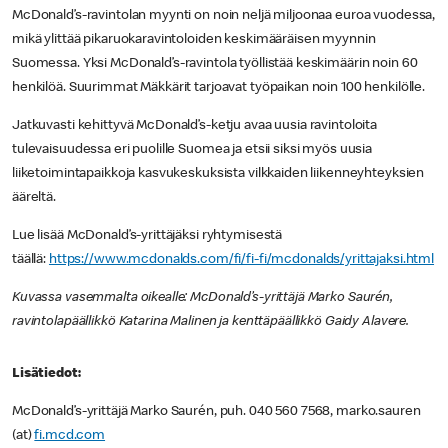
McDonald’s-ravintolan myynti on noin neljä miljoonaa euroa vuodessa,
mikä ylittää pikaruokaravintoloiden keskimääräisen myynnin
Suomessa. Yksi McDonald’s-ravintola työllistää keskimäärin noin 60
henkilöä. Suurimmat Mäkkärit tarjoavat työpaikan noin 100 henkilölle.
Jatkuvasti kehittyvä McDonald’s-ketju avaa uusia ravintoloita
tulevaisuudessa eri puolille Suomea ja etsii siksi myös uusia
liiketoimintapaikkoja kasvukeskuksista vilkkaiden liikenneyhteyksien
ääreltä.
Lue lisää McDonald’s-yrittäjäksi ryhtymisestä
täällä:
https://www.mcdonalds.com/fi/fi-fi/mcdonalds/yrittajaksi.html
Kuvassa vasemmalta oikealle: McDonald’s-yrittäjä Marko Saurén,
ravintolapäällikkö Katarina Malinen ja kenttäpäällikkö Gaidy Alavere.
Lisätiedot:
McDonald’s-yrittäjä Marko Saurén, puh. 040 560 7568, marko.sauren
(at)
fi.mcd.com