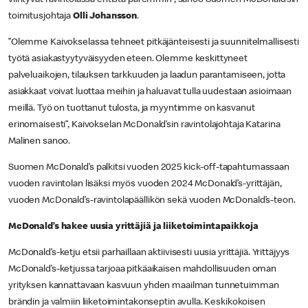
toimitusjohtaja
Olli Johansson
.
”Olemme Kaivokselassa tehneet pitkäjänteisesti ja suunnitelmallisesti
työtä asiakastyytyväisyyden eteen. Olemme keskittyneet
palveluaikojen, tilauksen tarkkuuden ja laadun parantamiseen, jotta
asiakkaat voivat luottaa meihin ja haluavat tulla uudestaan asioimaan
meillä. Työ on tuottanut tulosta, ja myyntimme on kasvanut
erinomaisesti”, Kaivokselan McDonald’sin ravintolajohtaja Katarina
Malinen sanoo.
Suomen McDonald’s palkitsi vuoden 2025 kick-off-tapahtumassaan
vuoden ravintolan lisäksi myös vuoden 2024 McDonald’s-yrittäjän,
vuoden McDonald’s-ravintolapäällikön sekä vuoden McDonald’s-teon.
McDonald’s hakee uusia yrittäjiä ja liiketoimintapaikkoja
McDonald’s-ketju etsii parhaillaan aktiivisesti uusia yrittäjiä. Yrittäjyys
McDonald’s-ketjussa tarjoaa pitkäaikaisen mahdollisuuden oman
yrityksen kannattavaan kasvuun yhden maailman tunnetuimman
brändin ja valmiin liiketoimintakonseptin avulla. Keskikokoisen