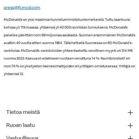
press@fi.mcd.com
McDonald’s on yksi maailman tunnetuimmista tuotemerkeistä. Tuttu kaarikuvio
kohoaa yli 119 maassa, yhteensä yli 40 000 ravintolan tunnuksena. McDonald’s
palvelee päivittäin noin 69 miljoonaa asiakasta. Suomen ensimmäinen McDonald’s
avattiin 40 vuotta sitten vuonna 1984. Tällä hetkellä Suomessa on 80 McDonald's-
ravintolaa. McDonald’s-ravintoloiden yhteenlaskettu verollinen myynti oli 314 M€
vuonna 2023. Kasvua oli edelliseen vuoteen verrattuna 14 %. Ravintoloista 61 eli
noin 76 % on yksityisten lisenssinhaltijoiden eli yrittäjien omistuksessa. Yrittäjiä on
yhteensä 12.
Tietoa meistä
Ruoan laatu
Vastuullisuus