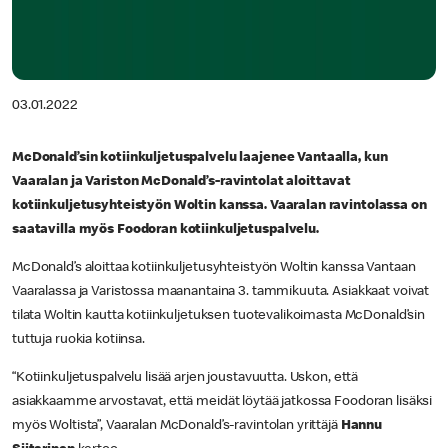
03.01.2022
McDonald’sin kotiinkuljetuspalvelu laajenee Vantaalla, kun
Vaaralan ja Variston McDonald’s-ravintolat aloittavat
kotiinkuljetusyhteistyön Woltin kanssa. Vaaralan ravintolassa on
saatavilla myös Foodoran kotiinkuljetuspalvelu.
McDonald’s aloittaa kotiinkuljetusyhteistyön Woltin kanssa Vantaan
Vaaralassa ja Varistossa maanantaina 3. tammikuuta. Asiakkaat voivat
tilata Woltin kautta kotiinkuljetuksen tuotevalikoimasta McDonald’sin
tuttuja ruokia kotiinsa.
“Kotiinkuljetuspalvelu lisää arjen joustavuutta. Uskon, että
asiakkaamme arvostavat, että meidät löytää jatkossa Foodoran lisäksi
myös Woltista”, Vaaralan McDonald’s-ravintolan yrittäjä
Hannu