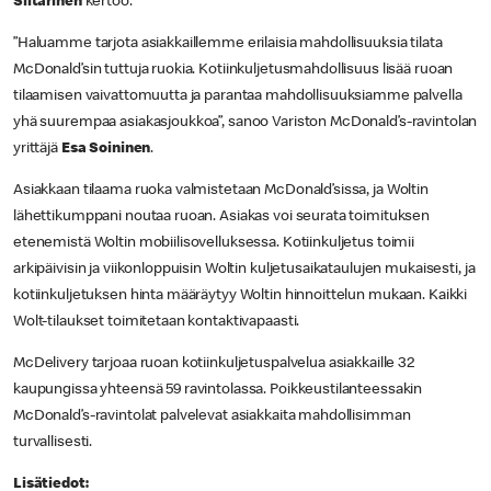
Siitarinen
kertoo.
”Haluamme tarjota asiakkaillemme erilaisia mahdollisuuksia tilata
McDonald’sin tuttuja ruokia. Kotiinkuljetusmahdollisuus lisää ruoan
tilaamisen vaivattomuutta ja parantaa mahdollisuuksiamme palvella
yhä suurempaa asiakasjoukkoa”, sanoo Variston McDonald’s-ravintolan
yrittäjä
Esa Soininen
.
Asiakkaan tilaama ruoka valmistetaan McDonald’sissa, ja Woltin
lähettikumppani noutaa ruoan. Asiakas voi seurata toimituksen
etenemistä Woltin mobiilisovelluksessa. Kotiinkuljetus toimii
arkipäivisin ja viikonloppuisin Woltin kuljetusaikataulujen mukaisesti, ja
kotiinkuljetuksen hinta määräytyy Woltin hinnoittelun mukaan. Kaikki
Wolt-tilaukset toimitetaan kontaktivapaasti.
McDelivery tarjoaa ruoan kotiinkuljetuspalvelua asiakkaille 32
kaupungissa yhteensä 59 ravintolassa. Poikkeustilanteessakin
McDonald’s-ravintolat palvelevat asiakkaita mahdollisimman
turvallisesti.
Lisätiedot: