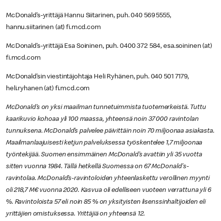
McDonald’s-yrittäjä Hannu Siitarinen, puh. 040 569 5555,
hannu.siitarinen (at) fi.mcd.com
McDonald’s-yrittäjä Esa Soininen, puh. 0400 372 584, esa.soininen (at)
fi.mcd.com
McDonald’sin viestintäjohtaja Heli Ryhänen, puh. 040 501 7179,
heli.ryhanen (at) fi.mcd.com
McDonald’s on yksi maailman tunnetuimmista tuotemerkeistä. Tuttu
kaarikuvio kohoaa yli 100 maassa, yhteensä noin 37 000 ravintolan
tunnuksena. McDonald’s palvelee päivittäin noin 70 miljoonaa asiakasta.
Maailmanlaajuisesti ketjun palveluksessa työskentelee 1,7 miljoonaa
työntekijää. Suomen ensimmäinen McDonald’s avattiin yli 35 vuotta
sitten vuonna 1984. Tällä hetkellä Suomessa on 67 McDonald's-
ravintolaa. McDonald’s-ravintoloiden yhteenlaskettu verollinen myynti
oli 218,7 M€ vuonna 2020. Kasvua oli edelliseen vuoteen verrattuna yli 6
%. Ravintoloista 57 eli noin 85 % on yksityisten lisenssinhaltijoiden eli
yrittäjien omistuksessa. Yrittäjiä on yhteensä 12.