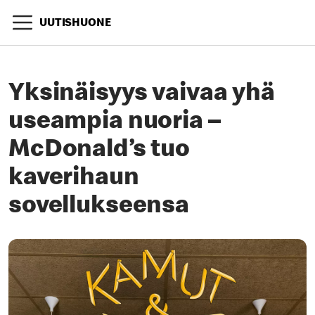
UUTISHUONE
Yksinäisyys vaivaa yhä
useampia nuoria –
McDonald’s tuo
kaverihaun
sovellukseensa