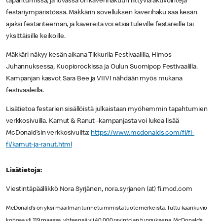
tapahtumissa, ja luvassa on kaverihakuun liittyviä aktivointeja
festariympäristössä. Mäkkärin sovelluksen kaverihaku saa kesän
ajaksi festariteeman, ja kavereita voi etsiä tuleville festareille tai
yksittäisille keikoille.
Mäkkäri näkyy kesän aikana Tikkurila Festivaalilla, Himos
Juhannuksessa, Kuopiorockissa ja Oulun Suomipop Festivaalilla.
Kampanjan kasvot Sara Bee ja VIIVI nähdään myös mukana
festivaaleilla.
Lisätietoa festarien sisällöistä julkaistaan myöhemmin tapahtumien
verkkosivuilla. Kamut & Ranut -kampanjasta voi lukea lisää
McDonald’sin verkkosivuilta:
https://www.mcdonalds.com/fi/fi-
fi/kamut-ja-ranut.html
Lisätietoja:
Viestintäpäällikkö Nora Syrjänen, nora.syrjanen (at) fi.mcd.com
McDonald’s on yksi maailman tunnetuimmista tuotemerkeistä. Tuttu kaarikuvio
kohoaa yli 119 maassa, yhteensä yli 40 000 ravintolan tunnuksena. McDonald’s