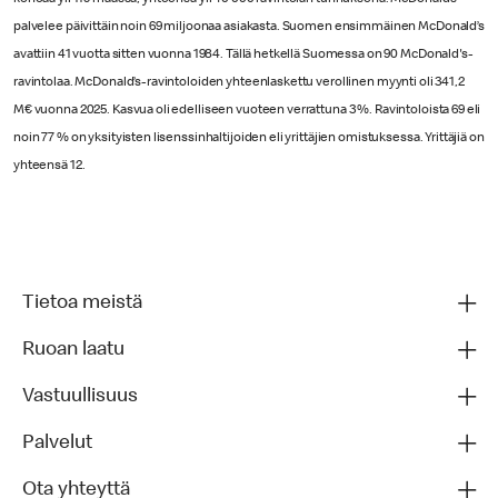
palvelee päivittäin noin 69 miljoonaa asiakasta. Suomen ensimmäinen McDonald’s
avattiin 41 vuotta sitten vuonna 1984. Tällä hetkellä Suomessa on 90 McDonald's-
ravintolaa. McDonald’s-ravintoloiden yhteenlaskettu verollinen myynti oli 341,2
M€ vuonna 2025. Kasvua oli edelliseen vuoteen verrattuna 3 %. Ravintoloista 69 eli
noin 77 % on yksityisten lisenssinhaltijoiden eli yrittäjien omistuksessa. Yrittäjiä on
yhteensä 12.
Tietoa meistä
Ruoan laatu
Vastuullisuus
Palvelut
Ota yhteyttä