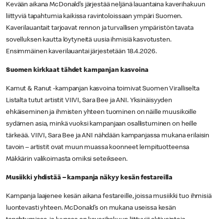
Kevään aikana McDonald’s järjestää neljänä lauantaina kaverihakuun
liittyviä tapahtumia kaikissa ravintoloissaan ympäri Suomen.
Kaverilauantait tarjoavat rennon ja turvallisen ympäristön tavata
sovelluksen kautta löytyneitä uusia ihmisiä kasvotusten.
Ensimmäinen kaverilauantai järjestetään 18.4.2026.
Suomen kirkkaat tähdet kampanjan kasvoina
Kamut & Ranut -kampanjan kasvoina toimivat Suomen Viralliselta
Listalta tutut artistit VIIVI, Sara Bee ja ANI. Yksinäisyyden
ehkäiseminen ja ihmisten yhteen tuominen on näille muusikoille
sydämen asia, minkä vuoksi kampanjaan osallistuminen on heille
tärkeää. VIIVI, Sara Bee ja ANI nähdään kampanjassa mukana erilaisin
tavoin – artistit ovat muun muassa koonneet lempituotteensa
Mäkkärin valikoimasta omiksi seteikseen.
Musiikki yhdistää – kampanja näkyy kesän festareilla
Kampanja laajenee kesän aikana festareille, joissa musiikki tuo ihmisiä
luontevasti yhteen. McDonald’s on mukana useissa kesän