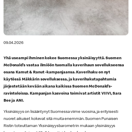
09.04.2026
Yhä useampi ihminen kokee Suomessa yksinäisyyttä. Suomen
McDonald’s vastaa ilmiöön tuomalla kaverihaun sovellukseensa
osana Kamut & Ranut -kampanjaansa. Kaverihaku on nyt
käytössä Mäkkärin sovelluksessa, ja kaverihakutapahtumia
järjestetään kevään aikana kaikissa Suomen McDonald’s-
ravintoloissa. Kampanjan kasvoina toimivat artistit VIIVI, Sara
Bee ja ANI.
Yksinäisyys on lisääntynyt Suomessa viime vuosina, ja erityisesti
nuoret aikuiset kokevat sitä muita enemmän. Suomen Punaisen
Ristin toteuttaman Yksinäisyysbarometrin mukaan yksinäisyys