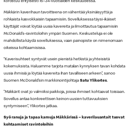
korostuu erityisesti 16–34-vuotiaiden keskuudessa.
Mäkkärin kaverihaun tavoitteena on vähentää yksinäisyyttä ja
rohkaista kasvokkaisiin tapaamisiin. Sovelluksessa täysi-ikäiset
käyttäjät voivat löytää uusia kavereita ja ilmoittautua tapaamisiin
McDonald’s-ravintoloihin ympäri Suomen. Keskusteluja ei ole
mahdollista käydä sovelluksessa, vaan painopiste on nimenomaan
oikeissa kohtaamisissa.
“Kaverisuhteet syntyvät usein pienistä hetkistä ja yhteisistä
kokemuksista. Haluamme tarjota matalan kynnyksen tavan kohdata
uusia ihmisiä ja löytää kavereita ihan tavalliseen arkeen”, sanoo
Suomen McDonald’sin markkinointijohtaja
Satu Ylikortes
.
”Mäkkärit ovat jo valmiiksi paikkoja, joissa ihmiset kohtaavat toisiaan.
Sovellus antaa konkreettisen keinon uusien tuttavuuksien
syntymiseen”, Ylikortes jatkaa.
Syö ranuja ja tapaa kamuja Mäkkärissä – kaverilauantait tuovat
kohtaamiset ravintoloihin