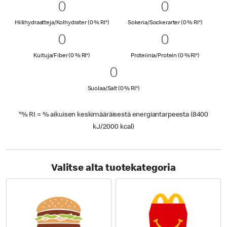
0 Hiilihydraatteja/Kolhydrate
0
0 Sokeria/S
0
0
0
Hiilihydraatteja/Kolhydrater (0 % päivittäisest
Sokeria/S
Hiilihydraatteja/Kolhydrater (0 % RI*)
Sokeria/Sockerarter (0 % RI*)
0 Kuituja/Fiber (0 % RI*)
0
0 Proteiini
0
0
0
Kuituja/Fiber (0 % päivittäisestä arvosta)
Proteiinia/
Kuituja/Fiber (0 % RI*)
Proteiinia/Protein (0 % RI*)
0 Suolaa/Salt (0 % R
0
0
Suolaa/Salt (0 % päivittäisestä arv
Suolaa/Salt (0 % RI*)
*% RI = % aikuisen keskimääräisestä energiantarpeesta (8400
kJ/2000 kcal)
Valitse alta tuotekategoria