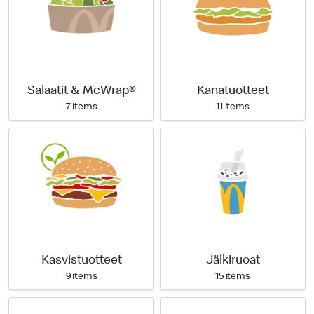
Salaatit & McWrap®
Kanatuotteet
7 items
11 items
Kasvistuotteet
Jälkiruoat
9 items
15 items