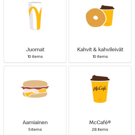
Juomat
Kahvit & kahvileivät
10 items
10 items
Aamiainen
McCafé®
5 items
28 items