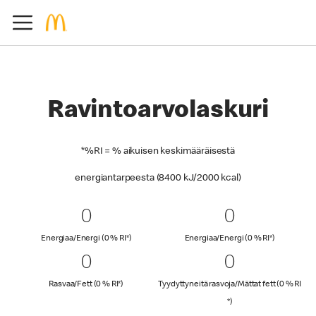
Ravintoarvolaskuri
*%RI = % aikuisen keskimääräisestä
energiantarpeesta (8400 kJ/2000 kcal)
0 Energiaa/Energi (0 % RI*)
0
0 Energiaa/
0
0
0
Energiaa/Energi (0 % päivittäisestä arvosta)
Energiaa/En
Energiaa/Energi (0 % RI*)
Energiaa/Energi (0 % RI*)
0 Rasvaa/Fett (0 % RI*)
0
0 Tyydyttyn
0
0
0
Rasvaa/Fett (0 % päivittäisestä arvosta)
Rasvaa/Fett (0 % RI*)
Tyydyttyneitä rasvoja/Mättat fett (0 % RI
Tyydyttyneitä rasvoja/Mä
*)