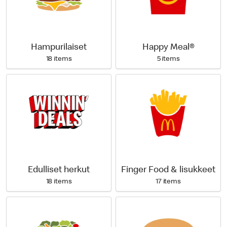
Hampurilaiset
Happy Meal®
18 items
5 items
Edulliset herkut
Finger Food & lisukkeet
18 items
17 items