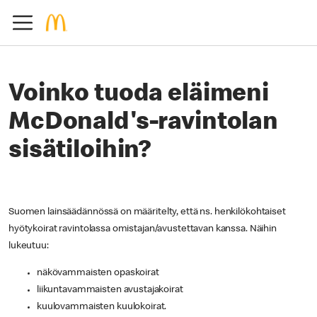
Voinko tuoda eläimeni
McDonald's-ravintolan
sisätiloihin?
Suomen lainsäädännössä on määritelty, että ns. henkilökohtaiset
hyötykoirat ravintolassa omistajan/avustettavan kanssa. Näihin
lukeutuu:
näkövammaisten opaskoirat
liikuntavammaisten avustajakoirat
kuulovammaisten kuulokoirat.